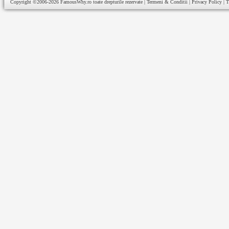
Copyright ©2006-2026
FamousWhy.ro
toate drepturile rezervate |
Termeni & Conditii
|
Privacy Policy
|
T