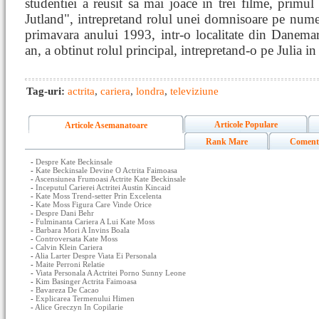
studentiei a reusit sa mai joace in trei filme, primul
Jutland", intrepretand rolul unei domnisoare pe nume 
primavara anului 1993, intr-o localitate din Danemarc
an, a obtinut rolul principal, intrepretand-o pe Julia
Tag-uri:
actrita
,
cariera
,
londra
,
televiziune
Articole Populare
Articole Asemanatoare
Rank Mare
Coment
-
Despre Kate Beckinsale
-
Kate Beckinsale Devine O Actrita Faimoasa
-
Ascensiunea Frumoasi Actrite Kate Beckinsale
-
Inceputul Carierei Actritei Austin Kincaid
-
Kate Moss Trend-setter Prin Excelenta
-
Kate Moss Figura Care Vinde Orice
-
Despre Dani Behr
-
Fulminanta Cariera A Lui Kate Moss
-
Barbara Mori A Invins Boala
-
Controversata Kate Moss
-
Calvin Klein Cariera
-
Alia Larter Despre Viata Ei Personala
-
Maite Perroni Relatie
-
Viata Personala A Actritei Porno Sunny Leone
-
Kim Basinger Actrita Faimoasa
-
Bavareza De Cacao
-
Explicarea Termenului Himen
-
Alice Greczyn In Copilarie