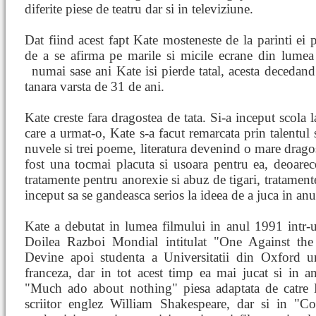
diferite piese de teatru dar si in televiziune.
Dat fiind acest fapt Kate mosteneste de la parinti ei 
de a se afirma pe marile si micile ecrane din lumea
numai sase ani Kate isi pierde tatal, acesta deceda
tanara varsta de 31 de ani.
Kate creste fara dragostea de tata. Si-a inceput scol
care a urmat-o, Kate s-a facut remarcata prin talentul 
nuvele si trei poeme, literatura devenind o mare dragos
fost una tocmai placuta si usoara pentru ea, deoare
tratamente pentru anorexie si abuz de tigari, tratamente
inceput sa se gandeasca serios la ideea de a juca in anu
Kate a debutat in lumea filmului in anul 1991 intr-u
Doilea Razboi Mondial intitulat "One Against th
Devine apoi studenta a Universitatii din Oxford und
franceza, dar in tot acest timp ea mai jucat si in 
"Much ado about nothing" piesa adaptata de catre
scriitor englez William Shakespeare, dar si in "C