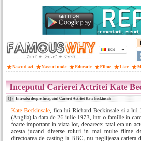
ROM
Nascuti azi
Nascuti unde
Educatie
Filme
Liste
M
Inceputul Carierei Actritei Kate Be
Q:
Intreaba despre Inceputul Carierei Actritei Kate Beckinsale
Kate Beckinsale
, fica lui Richard Beckinsale si a lu
(Anglia) la data de 26 iulie 1973, intr-o familie in car
foarte important in viata lor, deoarece: tatal era un ac
acesta jucand diverse roluri in mai multe filme 
directoarea de casting la BBC, nu neglijeaza cariera de