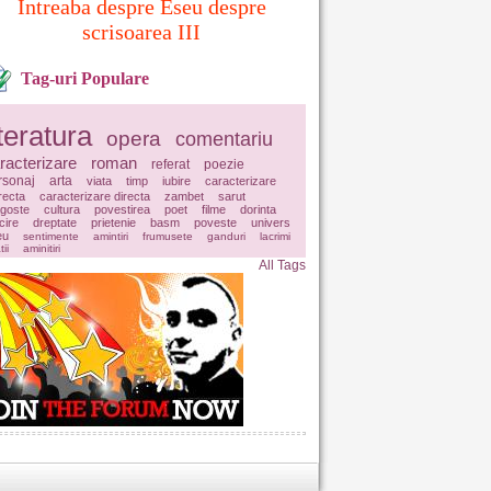
Intreaba despre Eseu despre
scrisoarea III
Tag-uri Populare
iteratura
opera
comentariu
racterizare
roman
referat
poezie
rsonaj
arta
viata
timp
iubire
caracterizare
irecta
caracterizare directa
zambet
sarut
agoste
cultura
povestirea
poet
filme
dorinta
icire
dreptate
prietenie
basm
poveste
univers
eu
sentimente
amintiri
frumusete
ganduri
lacrimi
tii
aminitiri
All Tags