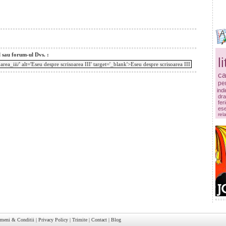
l sau forum-ul Dvs. :
l
ca
pe
ind
dr
fer
es
rela
rmeni & Conditii
|
Privacy Policy
|
Trimite
|
Contact
|
Blog