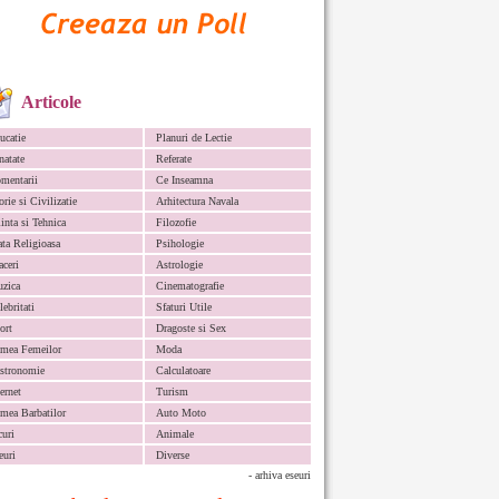
Articole
ucatie
Planuri de Lectie
natate
Referate
mentarii
Ce Inseamna
orie si Civilizatie
Arhitectura Navala
iinta si Tehnica
Filozofie
ata Religioasa
Psihologie
aceri
Astrologie
zica
Cinematografie
lebritati
Sfaturi Utile
ort
Dragoste si Sex
mea Femeilor
Moda
stronomie
Calculatoare
ternet
Turism
mea Barbatilor
Auto Moto
curi
Animale
euri
Diverse
- arhiva eseuri