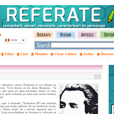
ROM
Filme
Liste
Monden
Citate Celebre
Zodiac
Director
re statornice carora Eminescu li s-a adresat pe
erete: "Ce-ti doresc eu tie, dulce Romanie..." la
 este axata pe tema trecutului istoric al carui
ta in spirit romantic pe baza unei severe antiteze
zut.
, epic si dramatic, "Scrisoarea III" este alcatuita
enta mai multe tablouri. Pe un fundal de feerie,
tan "dintre aceia" de a deveni stapanul lum
ii.
in Luna preschimbata in fecioara si coborata pe