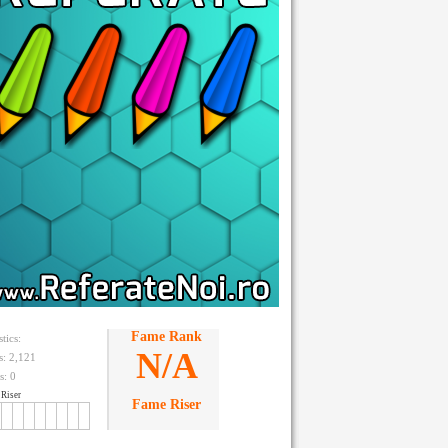
Fame Rank
stics:
N/A
ts: 2,121
s:
0
Riser
Fame Riser