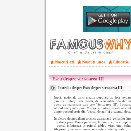
Nascuti azi
Nascuti unde
Educatie
Eseu despre scrisoarea III
Q:
Intreaba despre Eseu despre scrisoarea III
Istoria nationala ca si creatia populara au fost izvoa
parcursul intregii sale creatii, de la avantata oda de tin
opera de maturitate care este "Scrisoarea III". Lucrarea
simbol este pentru poet Mircea cel Batran, si este alcatui
dintre trecutul eroic din "veacul de aur" si prezentul deca
Impletire de modalitati artistice apartinand genurilor liric
din doua parti. Prima parte are, la randul ei, in compon
poetul infatiseaza in primul tablou visul unui sul
Alegoric, puterea otomana in crestere este figurata pr