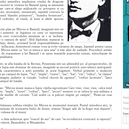
ului semnifica implinirea visului de dragoste
cuceriri in vremea lui Baiazid ajung sa ameninte
zan care-si alege mijloacele cu pricepere si cu
ari, inversiuni, enumeratii, repetitii concura la
 pasul blandei primaveri", "mandra fermecare",
codrului, al visuli, al lunii si altele sporesc
prim plan pe Mircea si Baiazid, imaginati intr-un
u-i puternic in legatura cu ceea ce reprezinta.
d ii cere voievodului muntean sa i se inchine.
r-o ramura de spini". Abil diplomat, masurat in
lept, demn, scrutand lucid responsabilitatea pe
riot inflacarat, domnitorul roman vrea sa evite varsarea de sange, luptand pentru cauza
, Mircea simte ca "tot ce misca-n tara asta" ii este aliat de nadejde. Procedeul artistic
ii de expansiune a lui Baiazid i se opun insusirile poporului roman, intruchipate de
italitatea.
tiv, se afla batalia de la Rovine, Prezentata intr-un admirabil joc al perspectivelor, de
de lupta este dominat de miscare, imaginile se succed potrivit unei tehnici anticipand-
 caracteristica a artei poetului in acest fragment. Verbul primeste o stralucire
e campul de lupta: ""ies", "implu", "roiesc", "iau", "bat", "vin", "ridica", "se clatina"
 imagini auditive si vizuale: "codrul clocoti de zgomot", "coifuri lucitoare", "lanci
campul de batalie.
: "Mircea insusi mana-n lupta vijelia-ngrozitoare Care vine, vine, vine, calca totul
tc: "implu", "nouri", "coifuri", "lanci", "arcuri" termeni ce se refera la arta militara a
rile inedite de cuvinte: "Cad arabii ca si palcuri risipite pe campie", "Peste-un ceas
Stati
ita".
Visi
infatiseaza odihna vitejilor lui Mircea in momentul inserarii. Poetul introduce aici, in
Vote
ccentuata de scrisoarea fiului de domn, trimisa "dragei sale de la Arges mai departe",
culeasa de el insusi.
Fame 
a o data indurerat spre "veacul de aur" de care "se-nvrednicira cronicarii si rapsozii".
titorit, Basarabilor si Musatinilor.