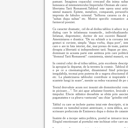
pamant. Imaginea copacului crescand din inima sultan
lumeasca al intemeietorului Imperiului Otoman ale carui 
libertatea Tarii Romanesti.Tabloul este opera unui arti
simtul masurii. Epitete, metafore, comparatii, personific
impresia de fabulos oriental: "Inflorea cararea ca de
"sultan dupa sultan" etc. Motive specific romantice: al 
farmecul poeziei.
Cu caracter dramatic, cel de-al doilea tablou ii aduce in 
dialog care le infatiseaza trasaturile., individualizand
Infatuat, dispretuitor, doritor de noi cuceriri Baiazi
Amenintarea e drastica: "De nu schimb a ta coroana int
gesturi si cuvinte, simplu "dupa vorba, dupa port", inte
care o are in fata istoriei, dar, mai presus de toate, pat
dreapta a libertatii si independentei tarii. Stapan pe sine
dominant in aceasta parte este antiteza prin care politic
"domnul Tarii Romanesti": cumintenia, simtul masurii, osp
In centrul celui de-al trilea tablou, prin excelenta descrip
la apropiat la departat, de la terestru la cosmic. Tabloul 
o pe ce a cinematografiei, dinamismul fiind principala
inegalabila, tocmai prin puterea de a sugera zbuciumul de p
etc. La plasticizarea tabloului contribuie si inspiratele
scanteie lungi in soare", menite sa redea vacarmul de pe 
Textul dezvaluie acum noi insusiri ale domnitorului roman
in picioare....". Tot aici apar arhaisme fonetice, lexicale e
timpului. Efecte stilistice deosebite se obtin prin asocie
paganatatea e ca pleava vanturata" sau chiar "grindin-otel
Tablul cu care se incheie partea intai este descriptiv, si 
contrast cu tumultul scenei anterioare, o nota idilica, a
scrisoare prelucrata de Eminescu dupa o doina de catanie 
Inainte de a incepe satira politica, poetul se intoarce inc
Elogiul emotionant al poetului este inchinat celor care au c