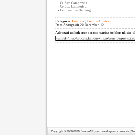
-
Ce Este Compozitia
-
Ce Este Laitmotivul
-
Ce Inseamna Demiurg
Categorie:
Eseuri
- (
Eseuri - Archiva
)
Data Adaugarii:
20 December '12
Adaugati un link spre aceasta pagina pe blog-ul, site-u
Copyright ©2006-2026
FamousWhy.ro
toate drepturile rezervate |
Te