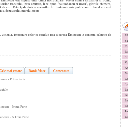
Eminescu este supusa unei critici necrutatoare. Poetul cultiva sarcasmul si ironia,
rilor trecutului, prin antiteza, li se opun "saltimbancii si irozii", gloriile efemere,
ri de circ. Principala tinta a atacurilor lui Eminescu este politicianul liberal al carui
ii si dezgustului marelui poet:
, viclenia, impostura celor ce conduc tara si carora Eminescu le contesta calitatea de
Ed
Sa
Co
Ist
St
Vi
Af
Cele mai votate
Rank Mare
Comentate
Mu
Ce
nescu - Prima Parte
Sp
agiale
Lu
Ga
In
Lu
minescu - Prima Parte
Jo
inescu - A Treia Parte
Es