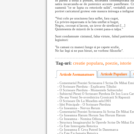
In partea a doua a poeziei, societatea contemporana lui 
satira incarcandu-se de puternice accente pamfletare. Ctito
oamenii "ce se lupta cu retoricele suliti", veritabili acto
portret caricatural grotesc este masura intreaga a indignar
"Vezi colo pe uraciunea fara suflet, fara cuget,
Cu privire-mparosata si la fata umflat si buget,
Negru, cocosat si lacom, un izvor de siretlicuri [...]
Quintesenta de mizerii de la crestet pana-n talpa."
Sunt condamnate cinismul, falsa virtute, falsul patriotism
legiuitori:
"In camasi cu maneci lunge si pe capete scufie,
Ne fac legi si ne pun biruri, ne vorbesc filozofie".
Tag-uri:
creatie populara
,
poezie
,
istorie
Articole Populare
Articole Asemanatoare
-
Comentariul Poeziei Scrisoarea I Scrisa De Mihai Emi
-
O Scrisoare Pierduta - Explicarea Tiltului
-
O Scrisoare Pierduta - Momentele Subiectului
-
Subiectul Piesei O Scrisoare Pierduta De Ion Luca Car
-
De-asa Vremi Se-nvrednicira Cronicarii Si Rapsozii
-
O Scrisoare De La Muselim-selo1901
-
Idei Principale - O Scrisoare Pierduta
-
Ce Inseamna - Nervus Rerum
-
Comentariul Poeziei Scrisoarea Iii Scrisa De Mihai E
-
Ce Inseamna Harum Horum Sau Horum Harum
-
Ce Inseamna - Nomina Odiosa
-
Structura Imaginarului In Operele Scrise De Mihai Em
-
Ce Este Interogatia Retorica
-
Ce Inseamna E Ceva Putred In Danemarca
-
Ce Este Exclamatia Retorica