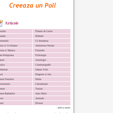
Articole
ucatie
Planuri de Lectie
natate
Referate
mentarii
Ce Inseamna
orie si Civilizatie
Arhitectura Navala
iinta si Tehnica
Filozofie
ata Religioasa
Psihologie
aceri
Astrologie
zica
Cinematografie
lebritati
Sfaturi Utile
ort
Dragoste si Sex
mea Femeilor
Moda
stronomie
Calculatoare
ternet
Turism
mea Barbatilor
Auto Moto
curi
Animale
euri
Diverse
- arhiva eseuri