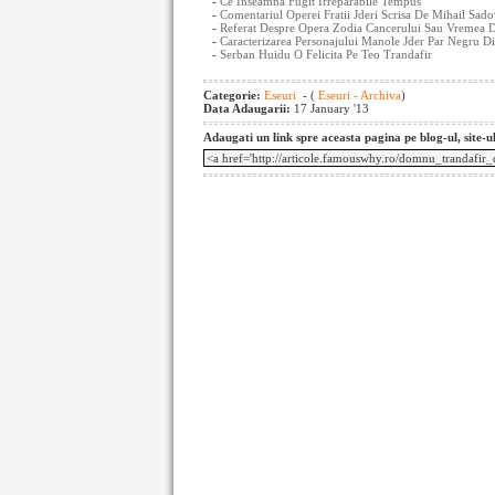
-
Ce Inseamna Fugit Irreparabile Tempus
-
Comentariul Operei Fratii Jderi Scrisa De Mihail Sad
-
Referat Despre Opera Zodia Cancerului Sau Vremea D
-
Caracterizarea Personajului Manole Jder Par Negru Di
-
Serban Huidu O Felicita Pe Teo Trandafir
Categorie:
Eseuri
- (
Eseuri - Archiva
)
Data Adaugarii:
17 January '13
Adaugati un link spre aceasta pagina pe blog-ul, site-u