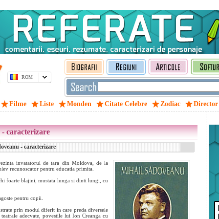
ROM
Filme
Liste
Monden
Citate Celebre
Zodiac
Director
- caracterizare
veanu - caracterizare
prezinta invatatorul de tara din Moldova, de la
 elev recunoscator pentru educatia primita.
 foarte blajini, mustata lunga si dinti lungi, cu
goste pentru copii.
strate prin modul diferit in care preda diversele
i teatrale adecvate, povestile lui Ion Creanga cu