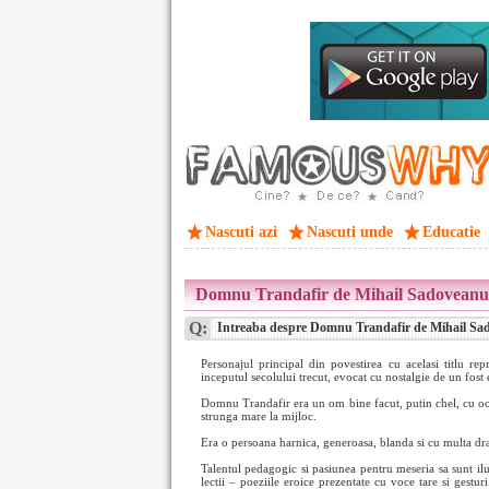
Nascuti azi
Nascuti unde
Educatie
Domnu Trandafir de Mihail Sadoveanu 
Q:
Intreaba despre Domnu Trandafir de Mihail Sado
Personajul principal din povestirea cu acelasi titlu re
inceputul secolului trecut, evocat cu nostalgie de un fost
Domnu Trandafir era un om bine facut, putin chel, cu ochi
strunga mare la mijloc.
Era o persoana harnica, generoasa, blanda si cu multa dra
Talentul pedagogic si pasiunea pentru meseria sa sunt ilu
lectii – poeziile eroice prezentate cu voce tare si gestur