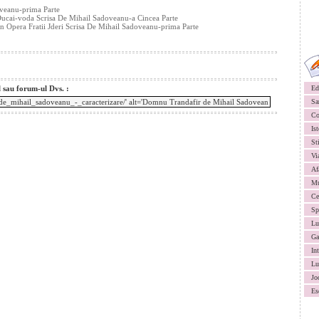
oveanu-prima Parte
ucai-voda Scrisa De Mihail Sadoveanu-a Cincea Parte
n Opera Fratii Jderi Scrisa De Mihail Sadoveanu-prima Parte
l sau forum-ul Dvs. :
Ed
Sa
Co
Ist
St
Vi
Af
Mu
Ce
Sp
Lu
Ga
In
Lu
Jo
Es