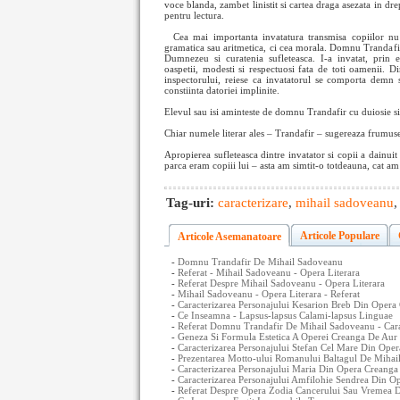
voce blanda, zambet linistit si cartea draga asezata in dr
pentru lectura.
Cea mai importanta invatatura
transmisa copiilor n
gramatica sau aritmetica, ci cea morala. Domnu Trandafir 
Dumnezeu si curatenia sufleteasca. I-a invatat, prin 
oaspetii, modesti si respectuosi fata de toti oamenii. Di
inspectorului, reiese ca invatatorul se comporta demn 
constiinta datoriei implinite.
Elevul sau isi aminteste de domnu Trandafir cu duiosie si 
Chiar numele literar ales – Trandafir – sugereaza frumuset
Apropierea sufleteasca dintre invatator si copii a dainuit 
parca eram copiii lui – asta am simtit-o totdeauna, cat am
Tag-uri:
caracterizare
,
mihail sadoveanu
Articole Populare
Articole Asemanatoare
-
Domnu Trandafir De Mihail Sadoveanu
-
Referat - Mihail Sadoveanu - Opera Literara
-
Referat Despre Mihail Sadoveanu - Opera Literara
-
Mihail Sadoveanu - Opera Literara - Referat
-
Caracterizarea Personajului Kesarion Breb Din Opera
-
Ce Inseamna - Lapsus-lapsus Calami-lapsus Linguae
-
Referat Domnu Trandafir De Mihail Sadoveanu - Cara
-
Geneza Si Formula Estetica A Operei Creanga De Aur
-
Caracterizarea Personajului Stefan Cel Mare Din Oper
-
Prezentarea Motto-ului Romanului Baltagul De Mihail
-
Caracterizarea Personajului Maria Din Opera Creanga
-
Caracterizarea Personajului Amfilohie Sendrea Din Op
-
Referat Despre Opera Zodia Cancerului Sau Vremea D