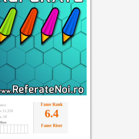
Fame Rank
stics:
6.4
ts: 11,520
s:
18
Riser
Fame Riser