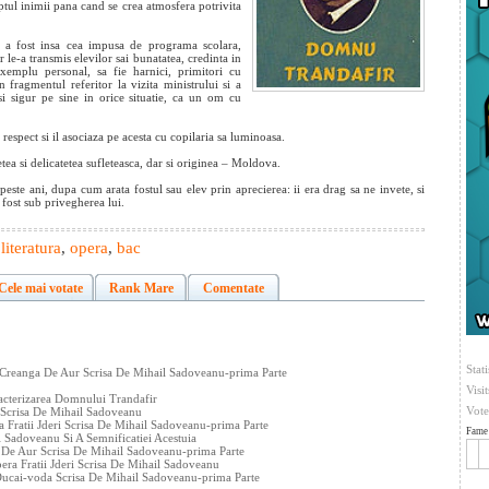
eptul inimii pana cand se crea atmosfera potrivita
u a fost insa cea impusa de programa scolara,
le-a transmis elevilor sai bunatatea, credinta in
exemplu personal, sa fie harnici, primitori cu
n fragmentul referitor la vizita ministrului si a
si sigur pe sine in orice situatie, ca un om cu
respect si il asociaza pe acesta cu copilaria sa luminoasa.
ea si delicatetea sufleteasca, dar si originea – Moldova.
peste ani, dupa cum arata fostul sau elev prin aprecierea: ii era drag sa ne invete, si
 fost sub privegherea lui.
,
literatura
,
opera
,
bac
Cele mai votate
Rank Mare
Comentate
Stati
 Creanga De Aur Scrisa De Mihail Sadoveanu-prima Parte
Visi
cterizarea Domnului Trandafir
Vote
 Scrisa De Mihail Sadoveanu
a Fratii Jderi Scrisa De Mihail Sadoveanu-prima Parte
Fame 
 Sadoveanu Si A Semnificatiei Acestuia
 De Aur Scrisa De Mihail Sadoveanu-prima Parte
era Fratii Jderi Scrisa De Mihail Sadoveanu
ucai-voda Scrisa De Mihail Sadoveanu-prima Parte