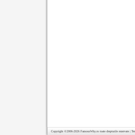
Copyright ©2006-2026
FamousWhy.ro
toate drepturile rezervate |
Te