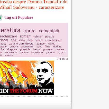
treaba despre Domnu Trandafir de
Mihail Sadoveanu - caracterizare
Tag-uri Populare
iteratura
opera
comentariu
racterizare
roman
referat
poezie
rsonaj
arta
viata
timp
iubire
caracterizare
irecta
caracterizare directa
zambet
sarut
agoste
cultura
povestirea
poet
filme
dorinta
icire
dreptate
prietenie
basm
poveste
univers
eu
sentimente
amintiri
frumusete
ganduri
lacrimi
tii
aminitiri
All Tags