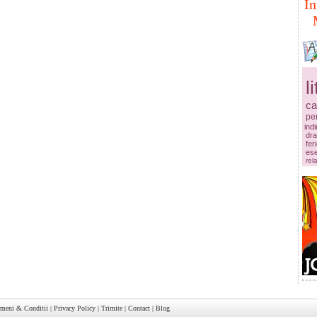
In
l
ca
pe
ind
dr
fer
es
rela
rmeni & Conditii
|
Privacy Policy
|
Trimite
|
Contact
|
Blog