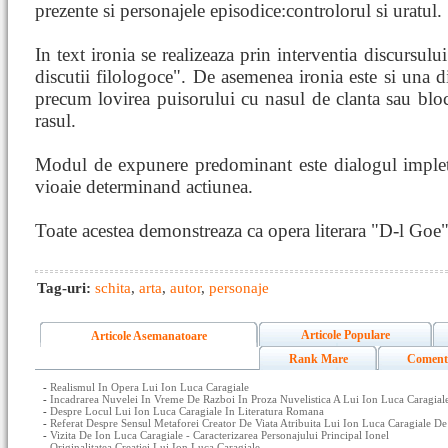
prezente si personajele episodice:controlorul si uratul.
In text ironia se realizeaza prin interventia discursul
discutii filologoce". De asemenea ironia este si una di
precum lovirea puisorului cu nasul de clanta sau bloca
rasul.
Modul de expunere predominant este dialogul impleti
vioaie determinand actiunea.
Toate acestea demonstreaza ca opera literara "D-l Goe" 
Tag-uri:
schita
,
arta
,
autor
,
personaje
Articole Populare
Articole Asemanatoare
Rank Mare
Coment
-
Realismul In Opera Lui Ion Luca Caragiale
-
Incadrarea Nuvelei In Vreme De Razboi In Proza Nuvelistica A Lui Ion Luca Caragial
-
Despre Locul Lui Ion Luca Caragiale In Literatura Romana
-
Referat Despre Sensul Metaforei Creator De Viata Atribuita Lui Ion Luca Caragiale De
-
Vizita De Ion Luca Caragiale - Caracterizarea Personajului Principal Ionel
-
Originalitatea Creatiei Lui Ion Luca Caragiale