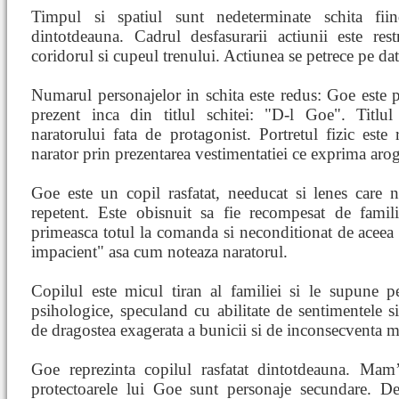
Timpul si spatiul sunt nedeterminate schita fiin
dintotdeauna. Cadrul desfasurarii actiunii este re
coridorul si cupeul trenului. Actiunea se petrece pe da
Numarul personajelor in schita este redus: Goe este p
prezent inca din titlul schitei: "D-l Goe". Titlu
naratorului fata de protagonist. Portretul fizic este
narator prin prezentarea vestimentatiei ce exprima aro
Goe este un copil rasfatat, needucat si lenes care 
repetent. Este obisnuit sa fie recompesat de famili
primeasca totul la comanda si neconditionat de aceea 
impacient" asa cum noteaza naratorul.
Copilul este micul tiran al familiei si le supune p
psihologice, speculand cu abilitate de sentimentele si 
de dragostea exagerata a bunicii si de inconsecventa 
Goe reprezinta copilul rasfatat dintotdeauna. Mam
protectoarele lui Goe sunt personaje secundare. D