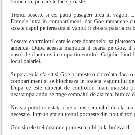
bunica sa, pe care le face proaste.
Trenul soseste si cei patru pasageri urca in vagon. L
Damele intra in compartiment, dar Goe ramanepe cu
scoate capul pe fereastra si vantul ii zboara palaria cu b
Soseste controlorul care le cere doamnelor sa plateasca 
amenda. Dupa aceasta mamitica il cearta pe Goe, il s
nasul de clanta usii compartimentului. Grijulie fiind 
locul palariei.
Supararea ia sfarsit si Goe primeste o ciocolata daca 
compartiment si se blocheaza in toaleta vagonului de 
Dupa ce este eliberat de controlor, mam’maresta pe
neastamparandu-se trage semnalul de alarma, bunica d
Nu s-a putut constata cine a tras semnalul de alarma, 
necesare. Intr-un sfarsit trenul porneste din nou si toti
Goe si cele trei doamne pornesc cu birja la bulevard.