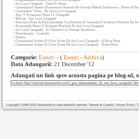
-
Ion Luca Caragiale - Viata Si Opera
-
Comentariul Operei Domnisoara Nastasia De George Mihail Zamfirescu - Partea A Do
-
Comentariu Vizita - De Ion Luca Caragiale
-
Top 11 Ecranizari Dupa I L Caragiale
-
Referat - Ion Luca Caragiale
-
Structura Tema Si Particularitatile Conflictului In Comedia O Scrisoare Pierduta De I
-
Personajele Piesei O Scrisoare Pierduta De Ion Luca Caragiale
-
Ion Luca Caragiale - In Viziunea Lui George Ibraileanu
-
Dramaturgia - Comedia
-
Drama
-
Comentariul Schitei D-l Goe Scrisa De Ion Luca Caragiale - A Doua Parte
-
Comentariul Schitei D-l Goe Scrisa De Ion Luca Caragiale - Prima Parte
Categorie:
Eseuri
- (
Eseuri - Archiva
)
Data Adaugarii:
21 December '12
Adaugati un link spre aceasta pagina pe blog-ul, si
Copyright ©2006-2026
FamousWhy.ro
toate drepturile rezervate |
Termeni & Conditii
|
Privacy Policy
|
T