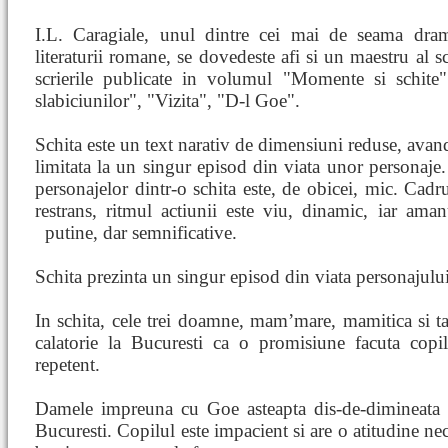
I.L. Caragiale, unul dintre cei mai de seama dram
literaturii romane, se dovedeste afi si un maestru al sc
scrierile publicate in volumul "Momente si schite"
slabiciunilor", "Vizita", "D-l Goe".
Schita este un text narativ de dimensiuni reduse, avan
limitata la un singur episod din viata unor personaj
personajelor dintr-o schita este, de obicei, mic. Cadru
restrans, ritmul actiunii este viu, dinamic, iar ama
putine,
dar semnificative.
Schita prezinta un singur episod din viata personajului
In schita, cele trei doamne, mam’mare, mamitica si ta
calatorie la Bucuresti ca o promisiune facuta cop
repetent.
Damele impreuna cu Goe asteapta dis-de-dimineata tr
Bucuresti. Copilul este impacient si are o atitudine n