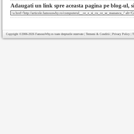
Adaugati un link spre aceasta pagina pe blog-ul, si
Copyright ©2006-2026
FamousWhy.ro
toate drepturile rezervate |
Termeni & Conditii
|
Privacy Policy
|
T