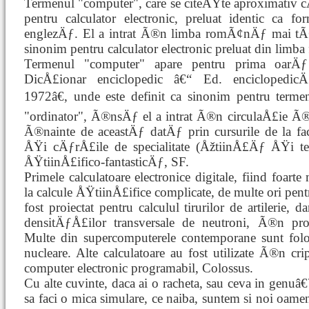
Termenul "computer", care se citeÅŸte aproximativ c
pentru calculator electronic, preluat identic ca
englezÄƒ. El a intrat Ã®n limba romÃ¢nÄƒ mai tÃ®
sinonim pentru calculator electronic preluat din limba
Termenul "computer" apare pentru prima oarÄ
DicÅ£ionar enciclopedic â€“ Ed. enciclopedi
1972â€, unde este definit ca sinonim pentru termen
"ordinator", Ã®nsÄƒ el a intrat Ã®n circulaÅ£ie Ã
Ã®nainte de aceastÄƒ datÄƒ prin cursurile de la fac
ÅŸi cÄƒrÅ£ile de specialitate (ÅžtiinÅ£Äƒ ÅŸi te
ÅŸtiinÅ£ifico-fantasticÄƒ, SF.
Primele calculatoare electronice digitale, fiind foart
la calcule ÅŸtiinÅ£ifice complicate, de multe ori pen
fost proiectat pentru calculul tirurilor de artilerie, d
densitÄƒÅ£ilor transversale de neutroni, Ã®n pro
Multe din supercomputerele contemporane sunt folo
nucleare. Alte calculatoare au fost utilizate Ã®n c
computer electronic programabil, Colossus.
Cu alte cuvinte, daca ai o racheta, sau ceva in genuâ
sa faci o mica simulare, ce naiba, suntem si noi oameni