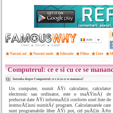
ROM
Nascuti azi
Nascuti unde
Educatie
Filme
Liste
M
Computerul: ce e si cu ce se manan
Q:
Intreaba despre Computerul: ce e si cu ce se mananca?
Un computer, numit ÅŸi calculator, calculator
electronic sau ordinator, este o maÅŸinÄƒ de
prelucrat date ÅŸi informaÅ£ii conform unei liste de
instrucÅ£iuni numitÄƒ program. Calculatoarele care
sunt programabile liber ÅŸi pot, cel puÅ£in Ã®n