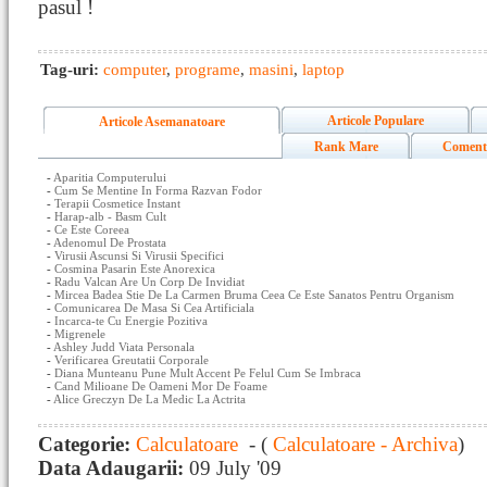
pasul !
Tag-uri:
computer
,
programe
,
masini
,
laptop
Articole Populare
Articole Asemanatoare
Rank Mare
Coment
-
Aparitia Computerului
-
Cum Se Mentine In Forma Razvan Fodor
-
Terapii Cosmetice Instant
-
Harap-alb - Basm Cult
-
Ce Este Coreea
-
Adenomul De Prostata
-
Virusii Ascunsi Si Virusii Specifici
-
Cosmina Pasarin Este Anorexica
-
Radu Valcan Are Un Corp De Invidiat
-
Mircea Badea Stie De La Carmen Bruma Ceea Ce Este Sanatos Pentru Organism
-
Comunicarea De Masa Si Cea Artificiala
-
Incarca-te Cu Energie Pozitiva
-
Migrenele
-
Ashley Judd Viata Personala
-
Verificarea Greutatii Corporale
-
Diana Munteanu Pune Mult Accent Pe Felul Cum Se Imbraca
-
Cand Milioane De Oameni Mor De Foame
-
Alice Greczyn De La Medic La Actrita
Categorie:
Calculatoare
- (
Calculatoare - Archiva
)
Data Adaugarii:
09 July '09