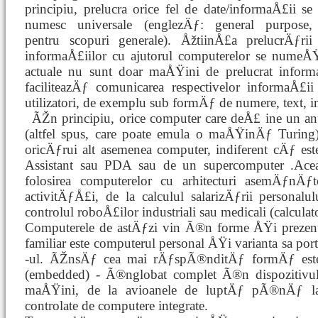
principiu, prelucra orice fel de date/informaÅ£ii se
numesc universale (englezÄƒ: general purpose,
pentru scopuri generale). ÅžtiinÅ£a prelucrÄƒrii
informaÅ£iilor cu ajutorul computerelor se numeÅ
actuale nu sunt doar maÅŸini de prelucrat informa
faciliteazÄƒ comunicarea respectivelor informaÅ£
utilizatori, de exemplu sub formÄƒ de numere, text, i
ÃŽn principiu, orice computer care deÅ£
ine un a
(altfel spus, care poate emula o maÅŸinÄƒ Turing
oricÄƒrui alt asemenea computer, indiferent cÄƒ est
Assistant sau PDA sau de un supercomputer .Aceas
folosirea computerelor cu arhitecturi asemÄƒnÄƒt
activitÄƒÅ£i, de la calculul salarizÄƒrii persona
controlul roboÅ£ilor industriali sau medicali (calculat
Computerele de astÄƒzi vin Ã®n forme ÅŸi prezentÄ
familiar este computerul personal ÅŸi varianta sa por
-ul. ÃŽnsÄƒ cea mai rÄƒspÃ®nditÄƒ formÄƒ este 
(embedded) - Ã®nglobat complet Ã®n dispozitivu
maÅŸini, de la avioanele de luptÄƒ pÃ®nÄƒ la a
controlate de computere integrate.