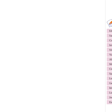
Ed
Sa
Co
Ist
St
Vi
Af
Mu
Ce
Sp
Lu
Ga
In
Lu
Jo
Es