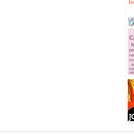
In
c
t
pe
re
mo
ar
fot
tal