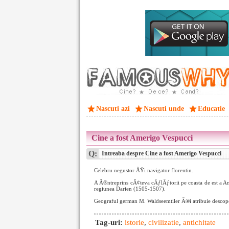
Nascuti azi
Nascuti unde
Educatie
Cine a fost Amerigo Vespucci
Q:
Intreaba despre Cine a fost Amerigo Vespucci
Celebru negustor ÅŸi navigator florentin.
A Ã®ntreprins cÃ¢teva cÄƒlÄƒtorii pe coasta de est a
regiunea Darien (1505-1507).
Geograful german M. Waldseemtiler Ã®i atribuie descop
Tag-uri:
istorie
,
civilizatie
,
antichitate