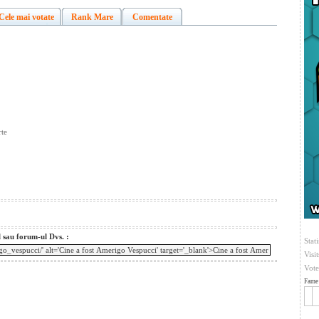
Cele mai votate
Rank Mare
Comentate
rte
l sau forum-ul Dvs. :
Stati
Visi
Vote
Fame 