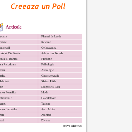
Articole
ucatie
Planuri de Lectie
natate
Referate
mentarii
Ce Inseamna
orie si Civilizatie
Arhitectura Navala
iinta si Tehnica
Filozofie
ata Religioasa
Psihologie
aceri
Astrologie
zica
Cinematografie
lebritati
Sfaturi Utile
ort
Dragoste si Sex
mea Femeilor
Moda
stronomie
Calculatoare
ternet
Turism
mea Barbatilor
Auto Moto
curi
Animale
euri
Diverse
- arhiva celebritati