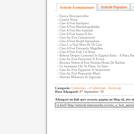
Articole Populare
Articole Asemanatoare
-
Epoca Descoperirilor
-
Lumea Noua
-
Cine A Fost Asclepios
-
Cine A Fost Mardukapaliddin
-
Cine A Fost Ibn-battutah
-
Cine A Fost Ioana D Arc
-
Cine Au Fost Cimmerienii
-
Cine A Fost Roald Amundsen
-
Cine L-a Vrut Mort Pe 50 Cent
-
Cine A Fost Fernando Magellan
-
Cine A Fost Erik Cel Rosu
-
Referat Despre Comertul In Egiptul Antic - A Patra Pa
-
Cine Au Fost Fenicienii Si Evreii
-
Roxana Nemes A Fost Numita Hoata De Barbati
-
Ce Inseamna Chi Va Piano Va Sano
-
Cine Au Fost Egiptenii Si Sumerienii
-
Cine Au Fost Popoarele Marii
-
Simona Mihaescu In Ingerasii
Categorie:
Celebritati
- (
Celebritati - Archiva
)
Data Adaugarii:
07 September '10
Adaugati un link spre aceasta pagina pe blog-ul, site-u