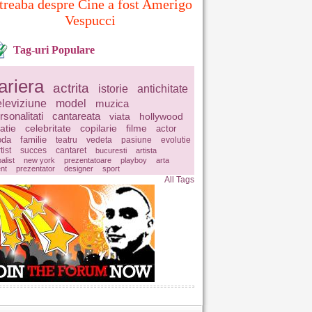
treaba despre Cine a fost Amerigo
Vespucci
Tag-uri Populare
ariera
actrita
istorie
antichitate
eleviziune
model
muzica
rsonalitati
cantareata
viata
hollywood
latie
celebritate
copilarie
filme
actor
da
familie
teatru
vedeta
pasiune
evolutie
tist
succes
cantaret
bucuresti
artista
balist
new york
prezentatoare
playboy
arta
ent
prezentator
designer
sport
All Tags