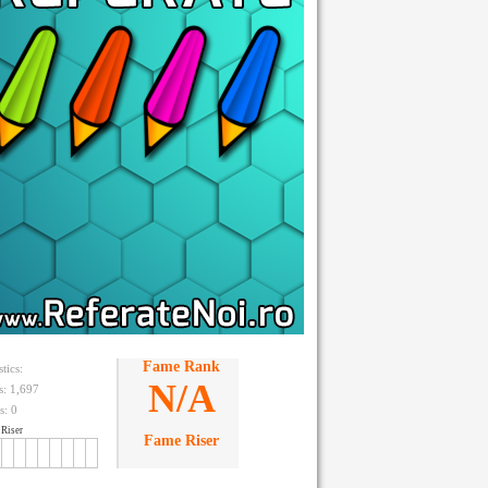
Fame Rank
stics:
N/A
ts: 1,697
s:
0
Riser
Fame Riser