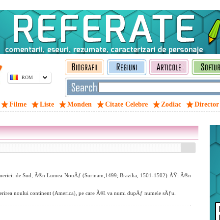
ROM
Filme
Liste
Monden
Citate Celebre
Zodiac
Director
 Americii de Sud, Ã®n Lumea NouÄƒ (Surinam,1499; Brazilia, 1501-1502) ÅŸi Ã®n
erirea noului continent (America), pe care Ã®l va numi dupÄƒ numele sÄƒu.