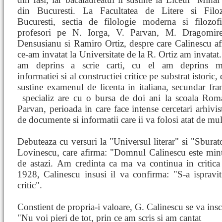
din Bucuresti. La Facultatea de Litere si Filo
Bucuresti, sectia de filologie moderna si filozof
profesori pe N. Iorga, V. Parvan, M. Dragomir
Densusianu si Ramiro Ortiz, despre care Calinescu af
ce-am invatat la Universitate de la R. Ortiz am invatat
am deprins a scrie carti, cu el am deprins me
informatiei si al constructiei critice pe substrat istoric, 
sustine examenul de licenta in italiana, secundar fra
specializ
are cu o bursa de doi ani la scoala Ro
Parvan, perioada in care face intense cercetari arhivis
de documente si informatii care ii va folosi atat de mult
Debuteaza cu versuri la "Universul literar" si "Sburat
Lovinescu, care afirma: "Domnul Calinescu este minte
de astazi. Am credinta ca ma va continua in critica l
1928, Calinescu insusi il va confirma: "S-a ispravi
critic".
Constient de propria-i valoare, G. Calinescu se va insc
"Nu voi pieri de tot, prin ce am scris si am cantat