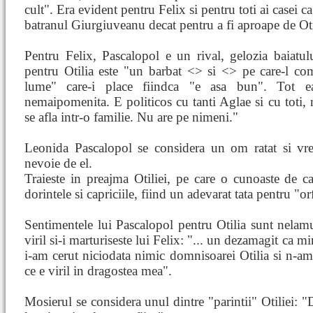
cult". Era evident pentru Felix si pentru toti ai casei c
batranul Giurgiuveanu decat pentru a fi aproape de Oti
Pentru Felix, Pascalopol e un rival, gelozia baiatu
pentru Otilia este "un barbat <
> si <
> pe care-l co
lume" care-i place fiindca "e asa bun". Tot 
nemaipomenita. E politicos cu tanti Aglae si cu toti,
se afla intr-o familie. Nu are pe nimeni."
Leonida Pascalopol se considera un om ratat si vrea
nevoie de el.
Traieste in preajma Otiliei, pe care o cunoaste de ca
dorintele si capriciile, fiind un adevarat tata pentru "or
Sentimentele lui Pascalopol pentru Otilia sunt nelamuri
viril si-i marturiseste lui Felix: "... un dezamagit ca 
i-am cerut niciodata nimic domnisoarei Otilia si n-am s
ce e viril in dragostea mea".
Mosierul se considera unul dintre "parintii" Otiliei: 