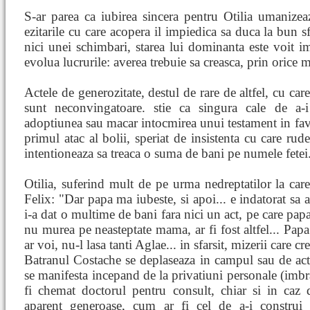
S-ar parea ca iubirea sincera pentru Otilia umanizeaz
ezitarile cu care acopera il impiedica sa duca la bun s
nici unei schimbari, starea lui dominanta este voit i
evolua lucrurile: averea trebuie sa creasca, prin orice m
Actele de generozitate, destul de rare de altfel, cu care
sunt neconvingatoare. stie ca singura cale de a-i
adoptiunea sau macar intocmirea unui testament in fav
primul atac al bolii, speriat de insistenta cu care rud
intentioneaza sa treaca o suma de bani pe numele fetei
Otilia, suferind mult de pe urma nedreptatilor la care 
Felix: "Dar papa ma iubeste, si apoi... e indatorat sa
i-a dat o multime de bani fara nici un act, pe care papa 
nu murea pe neasteptate mama, ar fi fost altfel... Pap
ar voi, nu-l lasa tanti Aglae... in sfarsit, mizerii care cr
Batranul Costache se deplaseaza in campul sau de actiu
se manifesta incepand de la privatiuni personale (imbra
fi chemat doctorul pentru consult, chiar si in caz 
aparent generoase, cum ar fi cel de a-i construi