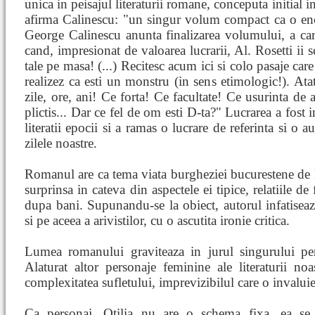
unica in peisajul literaturii romane, conceputa initial
afirma Calinescu: "un singur volum compact ca o enc
George Calinescu anunta finalizarea volumului, a carui
cand, impresionat de valoarea lucrarii, Al. Rosetti ii
tale pe masa! (...) Recitesc acum ici si colo pasaje ca
realizez ca esti un monstru (in sens etimologic!). At
zile, ore, ani! Ce forta! Ce facultate! Ce usurinta de a
plictis... Dar ce fel de om esti D-ta?" Lucrarea a fost
literatii epocii si a ramas o lucrare de referinta si o au
zilele noastre.
Romanul are ca tema viata burgheziei bucurestene de l
surprinsa in cateva din aspectele ei tipice, relatiile 
dupa bani. Supunandu-se la obiect, autorul infatiseaz
si pe aceea a arivistilor, cu o ascutita ironie critica.
Lumea romanului graviteaza in jurul singurului per
Alaturat altor personaje feminine ale literaturii noa
complexitatea sufletului, imprevizibilul care o invaluie,
Ca personaj, Otilia nu are o schema fixa, ea se 