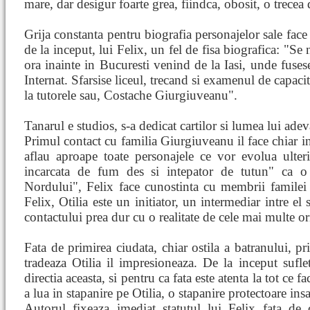
mare, dar desigur foarte grea, fiindca, obosit, o trecea
Grija constanta pentru biografia personajelor sale face
de la inceput, lui Felix, un fel de fisa biografica: "S
ora inainte in Bucuresti venind de la Iasi, unde fusese
Internat. Sfarsise liceul, trecand si examenul de capac
la tutorele sau, Costache Giurgiuveanu".
Tanarul e studios, s-a dedicat cartilor si lumea lui adeva
Primul contact cu familia Giurgiuveanu il face chiar in
aflau aproape toate personajele ce vor evolua ulter
incarcata de fum des si intepator de tutun" ca 
Nordului", Felix face cunostinta cu membrii familei
Felix, Otilia este un initiator, un intermediar intre el s
contactului prea dur cu o realitate de cele mai multe ori
Fata de primirea ciudata, chiar ostila a batranului, pr
tradeaza Otilia il impresioneaza. De la inceput sufle
directia aceasta, si pentru ca fata este atenta la tot ce f
a lua in stapanire pe Otilia, o stapanire protectoare insa
Autorul fixeaza imediat statutul lui Felix fata de 