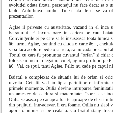
evolutiei odata fixata, personajul nu face decat sa o
fapte. Atitudinea familiei Tulea fata de el se va 
prezentarilor.
Aglae il priveste cu austeritate, vazand in el inca 
batranului. E increzatoare in cariera pe care baiat
Convingerile ei pe care sa le insuseasca toata lumea 
â€“ urma Aglae, trantind cu ciuda o carte â€“ , cheltuia
sa-si faca acolo repede o cariera, sa nu cada pe capul al
Tonul cu care fu pronuntat cuvantul "orfan" si chiar 
folosise nimeni in legatura cu el, jignira profund pe Fe
â€“ Vai, ce spui, tanti Aglae. Felix nu cade pe capul n
Baiatul e complexat de situatia lui de orfan si orice
revolta. Ceilalti vad in lipsa parintilor o infirmitat
primele momente. Otilia devine intruparea feminitatii.
un amestec de caldura si maternitate: "spre a se inc
Otilia se aseza pe canapea foarte aproape de el si-i in
din prajituri. intr-adevar, ii era foame. Otilia nu slabi 
apoi i-o intinse si pe cealalta. Cu bratul stang trec