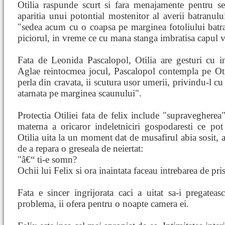
Otilia raspunde scurt si fara menajamente pentru se
aparitia unui potontial mostenitor al averii batranulu
"sedea acum cu o coapsa pe marginea fotoliului batr
piciorul, in vreme ce cu mana stanga imbratisa capul v
Fata de Leonida Pascalopol, Otilia are gesturi cu i
Aglae reintocmea jocul, Pascalopol contempla pe Otil
perla din cravata, ii scutura usor umerii, privindu-l cu
atarnata pe marginea scaunului".
Protectia Otiliei fata de felix include "supravegherea
materna a oricaror indeletniciri gospodaresti ce po
Otilia uita la un moment dat de musafirul abia sosit, 
de a repara o greseala de neiertat:
"â€“ ti-e somn?
Ochii lui Felix si ora inaintata faceau intrebarea de pri
Fata e sincer ingrijorata caci a uitat sa-i pregatea
problema, ii ofera pentru o noapte camera ei.