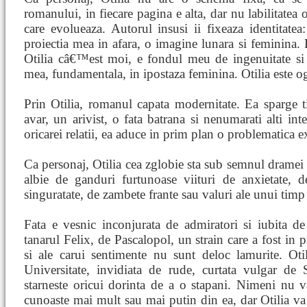
romanului, in fiecare pagina e alta, dar nu labilitatea o
care evolueaza. Autorul insusi ii fixeaza identitatea:
proiectia mea in afara, o imagine lunara si feminina. 
Otilia câ€™est moi, e fondul meu de ingenuitate si co
mea, fundamentala, in ipostaza feminina. Otilia este og
Prin Otilia, romanul capata modernitate. Ea sparge ti
avar, un arivist, o fata batrana si nenumarati alti int
oricarei relatii, ea aduce in prim plan o problematica ex
Ca personaj, Otilia cea zglobie sta sub semnul dramei
albie de ganduri furtunoase viituri de anxietate, d
singuratate, de zambete frante sau valuri ale unui timp
Fata e vesnic inconjurata de admiratori si iubita 
tanarul Felix, de Pascalopol, un strain care a fost in 
si ale carui sentimente nu sunt deloc lamurite. Oti
Universitate, invidiata de rude, curtata vulgar de S
starneste oricui dorinta de a o stapani. Nimeni nu v
cunoaste mai mult sau mai putin din ea, dar Otilia va