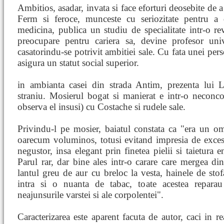
Ambitios, asadar, invata si face eforturi deosebite de 
Ferm si feroce, munceste cu seriozitate pentru 
medicina, publica un studiu de specialitate intr-o revi
preocupare pentru cariera sa, devine profesor unive
casatorindu-se potrivit ambitiei sale. Cu fata unei perso
asigura un statut social superior.
in ambianta casei din strada Antim, prezenta lui 
straniu. Mosierul bogat si manierat e intr-o neconco
observa el insusi) cu Costache si rudele sale.
Privindu-l pe mosier, baiatul constata ca "era un o
oarecum voluminos, totusi evitand impresia de exces
negustor, insa elegant prin finetea pielii si taietura 
Parul rar, dar bine ales intr-o carare care mergea din
lantul greu de aur cu breloc la vesta, hainele de stof
intra si o nuanta de tabac, toate acestea reparau
neajunsurile varstei si ale corpolentei".
Caracterizarea este aparent facuta de autor, caci in re