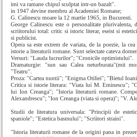
imi va ramane chipul sculptat intr-un bazalt".
in 1947 devine membru al Academiei Romane;
G. Calinescu moare la 12 martie 1965, in Bucuresti.
George Calinescu este o personalitate plurivalenta, d
scriitorului total: critic si istoric literar, eseist si est
si publicist.
Opera sa este extrem de variata, de la poezie, la c
istorie a literaturii romane. Sunt selectate cateva domenii
Versuri: "Lauda lucrurilor"; "Cronicile optimistului".
Dramaturgie: "sun sau Calea neturburata"(mit mo
"Teatru".
Proza: "Cartea nuntii"; "Enigma Otiliei"; "Bietul Ioan
Critica si istorie literara: "Viata lui M. Eminescu";
lui Ion Creanga"; "Istoria literaturii romane. Com
Alexandrescu"; "Ion Creanga (viata si opera)"; "V. Al
Studii de literatura universala: "Principii de estetic
spaniole"; "Estetica basmului"; "Scriitori straini".
"Istoria literaturii romane de la origini pana in prez