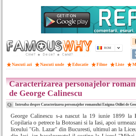
ROM
Nascuti azi
Nascuti unde
Educatie
Filme
Liste
M
Caracterizarea personajelor roman
de George Calinescu
Q:
Intreaba despre Caracterizarea personajelor romanului Enigma Otiliei de Geo
George Calinescu s-a nascut la 19 iunie 1899 la B
Copilaria o petrece la Botosani si la Iasi, apoi urmeaza
liceului "Gh. Lazar" din Bucuresti, ultimul an la Liceu
din Iasi, iar bacalaureatul il sustine la Liceul "Mihai