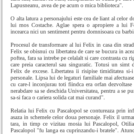
Lapusneanu, avea de pe acum o mica biblioteca".
O alta latura a personajului este cea de liant al celor d
lui mos Costache. Aglae spera o apropiere a lui F
incearca nici un sentiment pentru domnisoara cu barbia
Procesul de transformare al lui Felix in casa din str
Felix se obisnui cu libertatea de care se bucura in acea
poftea, fara sa intrebe pe celalalt si care contrasta cu r
care preia caracterul sau singuratic. Totusi un simt 
Felix de excese. Libertatea ii risipise timiditatea si-
personale. Lipsa lui de legaturi familiale mai afectuas
cu care-l inconjurau toti fiindca era orfan dezvoltase 
nerabdare sa se deschida Universitatea, pentru a se p
sa-si faca o cariera solida cat mai curand".
Relatia lui Felix cu Pascalopol se contureaza prin infi
asaza in schemele celor doua personaje. Felix il urma
tara, in timp ce vizitau mosia lui Pascalopol, Otili
Pascalopol "fu langa ea cuprinzandu-i bratele". Atunc