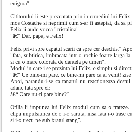
enigma".
Cititorului ii este prezentata prin intermediul lui Felix 
mos Costache si neprimit cum s-ar fi asteptat, da sa pl
Felix ii aude vocea "cristalina".
"â€“ Dar, papa, e Felix!
Felix privi spre capatul scarii ca spre cer deschis." Ap
"fata, subtirica, imbracata intr-o rochie foarte larga la
si cu o mare colorata de dantela pe umeri".
Modul in care i se prezinta lui Felix, e simplu si direct
"â€“ Ce bine-mi pare, ce bine-mi pare ca ai venit! zise 
Apoi, parandu-i-se ca tanarul nu reactioneaza destul 
adanc fata spre el:
â€“ Oare nu-ti pare bine?"
Otilia ii impunea lui Felix modul cum sa o trateze. 
clipa impulsiunea de o i-o saruta, insa fata i-o trase c
si i-o trecu pe sub bratul stang".