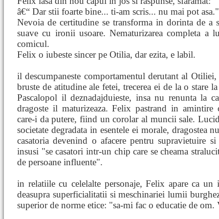
Felix lasa din nou capul in jos si raspunse, sfaramat:
â€“ Dar stii foarte bine... ti-am scris... nu mai pot asa."
Nevoia de certitudine se transforma in dorinta de a s
suave cu ironii usoare. Nematurizarea completa a lu
comicul.
Felix o iubeste sincer pe Otilia, dar ezita, e labil.
il descumpaneste comportamentul derutant al Otiliei, 
bruste de atitudine ale fetei, trecerea ei de la o stare la
Pascalopol il deznadajduieste, insa nu renunta la ca
dragoste il maturizeaza. Felix pastrand in amintire o
care-i da putere, fiind un corolar al muncii sale. Lucid 
societate degradata in esentele ei morale, dragostea n
casatoria devenind o afacere pentru supravietuire si 
insusi "se casatori intr-un chip care se cheama stralucit 
de persoane influente".
in relatiile cu celelalte personaje, Felix apare ca un 
deasupra superficialitatii si meschinariei lumii burg
superior de norme etice: "sa-mi fac o educatie de om. 