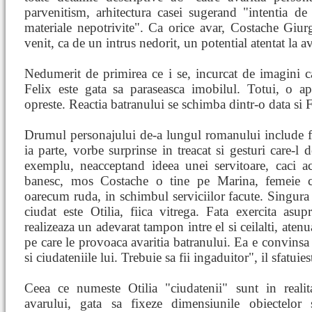
parvenitism, arhitectura casei sugerand "intentia de
materiale nepotrivite". Ca orice avar, Costache Giu
venit, ca de un intrus nedorit, un potential atentat la a
Nedumerit de primirea ce i se, incurcat de imagini ca
Felix este gata sa paraseasca imobilul. Totui, o apa
opreste. Reactia batranului se schimba dintr-o data si F
Drumul personajului de-a lungul romanului include fap
ia parte, vorbe surprinse in treacat si gesturi care-l 
exemplu, neacceptand ideea unei servitoare, caci ac
banesc, mos Costache o tine pe Marina, femeie ce
oarecum ruda, in schimbul serviciilor facute. Singura 
ciudat este Otilia, fiica vitrega. Fata exercita asup
realizeaza un adevarat tampon intre el si ceilalti, atenua
pe care le provoaca avaritia batranului. Ea e convins
si ciudateniile lui. Trebuie sa fii ingaduitor", il sfatuie
Ceea ce numeste Otilia "ciudatenii" sunt in realit
avarului, gata sa fixeze dimensiunile obiectelor