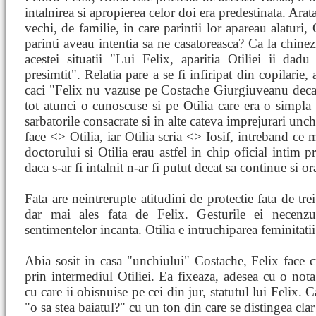
intalnirea si apropierea celor doi era predestinata. Arat
vechi, de familie, in care parintii lor apareau alaturi, 
parinti aveau intentia sa ne casatoreasca? Ca la chinez
acestei situatii "Lui Felix, aparitia Otiliei ii da
presimtit". Relatia pare a se fi infiripat din copilari
caci "Felix nu vazuse pe Costache Giurgiuveanu decat 
tot atunci o cunoscuse si pe Otilia care era o simpla f
sarbatorile consacrate si in alte cateva imprejurari un
face <
> Otilia, iar Otilia scria <
> Iosif, intreband ce 
doctorului si Otilia erau astfel in chip oficial intim 
daca s-ar fi intalnit n-ar fi putut decat sa continue si ora
Fata are neintrerupte atitudini de protectie fata de tr
dar mai ales fata de Felix. Gesturile ei necenzur
sentimentelor incanta. Otilia e intruchiparea feminitatii
Abia sosit in casa "unchiului" Costache, Felix face c
prin intermediul Otiliei. Ea fixeaza, adesea cu o not
cu care ii obisnuise pe cei din jur, statutul lui Felix.
"o sa stea baiatul?" cu un ton din care se distingea cla