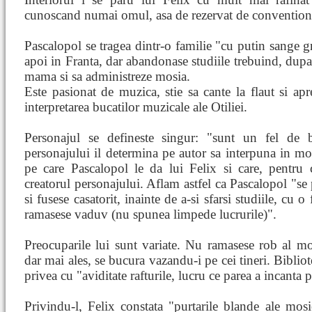
cunoscand numai omul, asa de rezervat de convention
Pascalopol se tragea dintr-o familie "cu putin sange g
apoi in Franta, dar abandonase studiile trebuind, dupa 
mama si sa administreze mosia.
Este pasionat de muzica, stie sa cante la flaut si ap
interpretarea bucatilor muzicale ale Otiliei.
Personajul se defineste singur: "sunt un fel de 
personajului il determina pe autor sa interpuna in mom
pe care Pascalopol le da lui Felix si care, pentru 
creatorul personajului. Aflam astfel ca Pascalopol "s
si fusese casatorit, inainte de a-si sfarsi studiile, cu 
ramasese vaduv (nu spunea limpede lucrurile)".
Preocuparile lui sunt variate. Nu ramasese rob al mos
dar mai ales, se bucura vazandu-i pe cei tineri. Biblio
privea cu "aviditate rafturile, lucru ce parea a incanta 
Privindu-l, Felix constata "purtarile blande ale mos