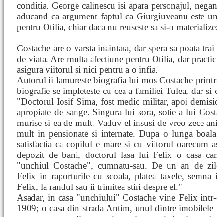
conditia. George calinescu isi apara personajul, negand 
aducand ca argument faptul ca Giurgiuveanu este uma
pentru Otilia, chiar daca nu reuseste sa si-o materialize
Costache are o varsta inaintata, dar spera sa poata trai
de viata. Are multa afectiune pentru Otilia, dar practi
asigura viitorul si nici pentru a o infia.
Autorul ii lamureste biografia lui mos Costache printr
biografie se impleteste cu cea a familiei Tulea, dar si 
"Doctorul Iosif Sima, fost medic militar, apoi demis
apropiate de sange. Singura lui sora, sotie a lui Cos
murise si ea de mult. Vaduv el insusi de vreo zece ani,
mult in pensionate si internate. Dupa o lunga boala p
satisfactia ca copilul e mare si cu viitorul oarecum a
depozit de bani, doctorul lasa lui Felix o casa ca
"unchiul Costache", cumnatu-sau. De un an de zil
Felix in raporturile cu scoala, platea taxele, semna 
Felix, la randul sau ii trimitea stiri despre el."
Asadar, in casa "unchiului" Costache vine Felix intr-o
1909; o casa din strada Antim, unul dintre imobilele 