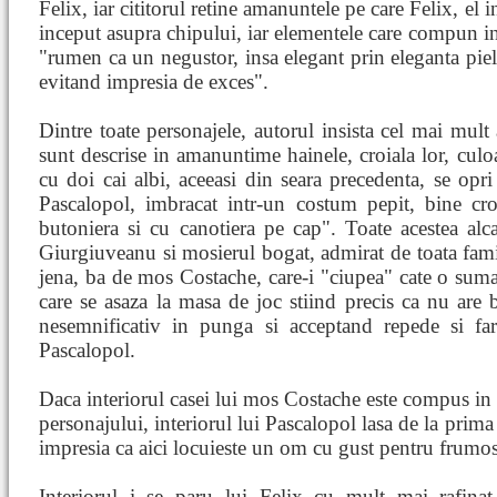
Felix, iar cititorul retine amanuntele pe care Felix, el in
inceput asupra chipului, iar elementele care compun int
"rumen ca un negustor, insa elegant prin eleganta pie
evitand impresia de exces".
Dintre toate personajele, autorul insista cel mai mult 
sunt descrise in amanuntime hainele, croiala lor, culoa
cu doi cai albi, aceeasi din seara precedenta, se opri 
Pascalopol, imbracat intr-un costum pepit, bine cro
butoniera si cu canotiera pe cap". Toate acestea alca
Giurgiuveanu si mosierul bogat, admirat de toata famil
jena, ba de mos Costache, care-i "ciupea" cate o suma
care se asaza la masa de joc stiind precis ca nu are 
nesemnificativ in punga si acceptand repede si f
Pascalopol.
Daca interiorul casei lui mos Costache este compus in 
personajului, interiorul lui Pascalopol lasa de la prima v
impresia ca aici locuieste un om cu gust pentru frumos
Interiorul i se paru lui Felix cu mult mai rafinat 