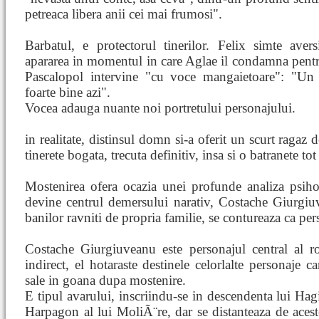
petreaca libera anii cei mai frumosi".
Barbatul, e protectorul tinerilor. Felix simte aver
apararea in momentul in care Aglae il condamna pentru
Pascalopol intervine "cu voce mangaietoare": "Un 
foarte bine azi".
Vocea adauga nuante noi portretului personajului.
in realitate, distinsul domn si-a oferit un scurt ragaz d
tinerete bogata, trecuta definitiv, insa si o batranete to
Mostenirea ofera ocazia unei profunde analiza psih
devine centrul demersului narativ, Costache Giurgiu
banilor ravniti de propria familie, se contureaza ca per
Costache Giurgiuveanu este personajul central al r
indirect, el hotaraste destinele celorlalte personaje c
sale in goana dupa mostenire.
E tipul avarului, inscriindu-se in descendenta lui Ha
Harpagon al lui MoliÃ¨re, dar se distanteaza de acest