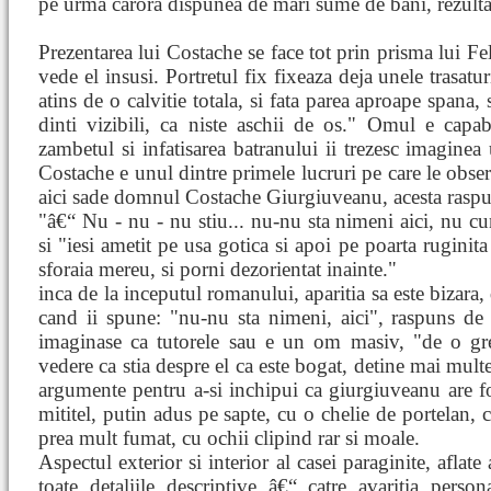
pe urma carora dispunea de mari sume de bani, rezultat
Prezentarea lui Costache se face tot prin prisma lui Fel
vede el insusi. Portretul fix fixeaza deja unele trasatu
atins de o calvitie totala, si fata parea aproape spana,
dinti vizibili, ca niste aschii de os." Omul e capa
zambetul si infatisarea batranului ii trezesc imaginea
Costache e unul dintre primele lucruri pe care le obser
aici sade domnul Costache Giurgiuveanu, acesta rasp
"â€“ Nu - nu - nu stiu... nu-nu sta nimeni aici, nu cu
si "iesi ametit pe usa gotica si apoi pe poarta ruginita
sforaia mereu, si porni dezorientat inainte."
inca de la inceputul romanului, aparitia sa este bizara
cand ii spune: "nu-nu sta nimeni, aici", raspuns de
imaginase ca tutorele sau e un om masiv, "de o gre
vedere ca stia despre el ca este bogat, detine mai multe 
argumente pentru a-si inchipui ca giurgiuveanu are fo
mititel, putin adus pe sapte, cu o chelie de portelan, 
prea mult fumat, cu ochii clipind rar si moale.
Aspectul exterior si interior al casei paraginite, aflat
toate detaliile descriptive â€“ catre avaritia perso