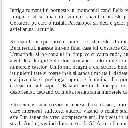
Intriga romanului porneste in momentul cand Felix v
intriga e cat se poate de simpla: baiatul o iubeste pe
Costache pe care o rasfata Pascalopol si, deci e gelos 
astfel ar sta lucrurile.
Romanul incepe acolo unde se sfarseste drumul 
Bucurestiul, gaseste intr-un final casa lui Costache Gi
Urmarindu-si personajul in timp ce-si cauta ruda, a
atent de-a lungul zidurilor, scrutand acolo unde lumi
numerele caselor. Uniforma neagra ii era stransa bine 
iar gulerul tare si foarte inalt si sapca umflata ii dadea
era juvenila si prelunga, aproape feminina din pric
cadeau de sub sapca". Baiatul are de la inceput un 
dezorientat, cautand cu multa nesiguranta numerele cas
Elementele caracterizarii urmaresc linia clasica, porn
catre interiorul sufletesc, autorul vizand o relatie stra
este "un tanar de vreo optsprezece ani, imbrscat in u
strada Antim, venind dinspre strada Sf. Apostoli cu u