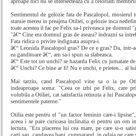
aproape nici nu se intersecteaza cu a celorlalti membrii 
Sentimentul de gelozie fata de Pascalopol, mosierul t
staruie mereu in preajma Otiliei, o gelozie inca nedefi
toate acestea il fac pe Felix sa-l priveasca pe domnul "
"â€“ Cine era domnul gras de aseara? indrazni sa intre
Fata ridica o privire indignata asupra-i.
â€“ Leonida Pascalopol gras? De ce e gras? Da, intr-
ea ganditoare â€“, am sa-i spun sa slabeasca.
â€“ Este tot un unchi? se hazarda Felix cu jumatate de
â€“ Unchi? Ce bine ar fi! Nu e unchi, e prieten... al lu
Mai tarziu, cand Pascalopol vine sa o ia pe Otil
indeaproape scena: "Ceea ce izbi pe Felix, care pr
volubila a Otiliei, cat satisfactia retinuta a lui Pascalo
sentimentele paterne."
Otilia este pentru el "un factor feminin care-i lipsise"
aceea i se pare curioasa inclinatia ei pentru un om in
lectura. "Era placerea lui cea mare, pe care si-o sa
carti sau, candavea bani, cumparand. in odaia pe care s