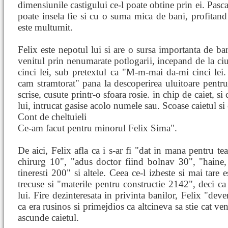
dimensiunile castigului ce-l poate obtine prin ei. Pasca
poate insela fie si cu o suma mica de bani, profitand
este multumit.
Felix este nepotul lui si are o sursa importanta de ban
venitul prin nenumarate potlogarii, incepand de la ciu
cinci lei, sub pretextul ca "M-m-mai da-mi cinci le
cam stramtorat" pana la descoperirea uluitoare pentru
scrise, cusute printr-o sfoara rosie. in chip de caiet, si 
lui, intrucat gasise acolo numele sau. Scoase caietul si 
Cont de cheltuieli
Ce-am facut pentru minorul Felix Sima".
De aici, Felix afla ca i s-ar fi "dat in mana pentru t
chirurg 10", "adus doctor fiind bolnav 30", "haine,
tineresti 200" si altele. Ceea ce-l izbeste si mai tare 
trecuse si "materile pentru constructie 2142", deci ca 
lui. Fire dezinteresata in privinta banilor, Felix "dev
ca era rusinos si primejdios ca altcineva sa stie cat ven
ascunde caietul.