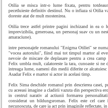
Otilia se misca intr-o lume fixata, pentru totdea
pecetluieste definitiv destinul. Nu o infiaza si Otilia va
doreste atat de mult mostenirea.
Otilia trece astfel printre pagini inchizand in ea o lu
imprevizibila, generoasa, un personaj suav cu un ne
amaraciune).
intre personajele romanului "Enigma Otiliei" se numar
"vocea autorului", fiind mai tot timpul martor al eve
nevoie de miscare de deplasare pentru a crea camp d
Felix umbla mult, calatoreste la tara, cunoaste si ne
intreaga lume, oameni din medii diferite ce alcatuies
Asadar Felix e martor si actor in acelasi timp.
Felix Sima deschide romanul prin descrierea casei, priv
cu aceeasi imagine a cladirii vazuta din perspectiva 
in centrul narativ al actiunii formarea personalitat
considerat un bildungsroman. Felix este cel care i
necunoscuta, de care ia act prin imaginile reflectate, in