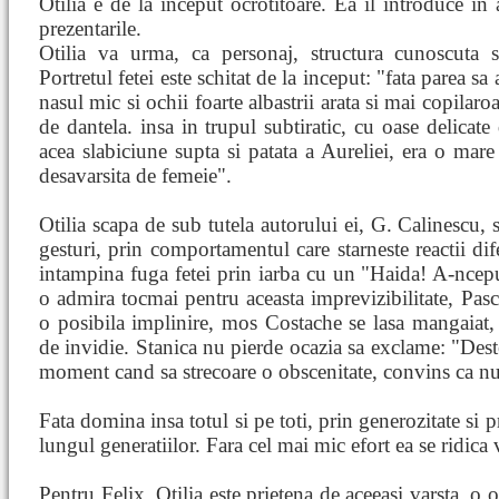
Otilia e de la inceput ocrotitoare. Ea il introduce in 
prezentarile.
Otilia va urma, ca personaj, structura cunoscuta si
Portretul fetei este schitat de la inceput: "fata parea s
nasul mic si ochii foarte albastrii arata si mai copilaro
de dantela. insa in trupul subtiratic, cu oase delicate 
acea slabiciune supta si patata a Aureliei, era o mare 
desavarsita de femeie".
Otilia scapa de sub tutela autorului ei, G. Calinescu, s
gesturi, prin comportamentul care starneste reactii dife
intampina fuga fetei prin iarba cu un "Haida! A-ncep
o admira tocmai pentru aceasta imprevizibilitate, Pas
o posibila implinire, mos Costache se lasa mangaiat, 
de invidie. Stanica nu pierde ocazia sa exclame: "Destea
moment cand sa strecoare o obscenitate, convins ca nu 
Fata domina insa totul si pe toti, prin generozitate si pr
lungul generatiilor. Fara cel mai mic efort ea se ridica v
Pentru Felix, Otilia este prietena de aceeasi varsta, o 