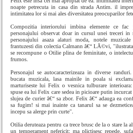
Felix este insa cel mai apropiat de ea. Intimitatea inter
noapte petrecuta in casa din strada Antim. il impre
intimitatea lor si mai ales diversitatea preocuparilor fete
Compozitia interiorului imbina elemente ce fac p
personajului observat doar in cursul unei treceri in 
personajului asaza alaturi moda, notele muzicale
frantuzesti din colectia Calmann â€“ LÃ©vi, "ilustrata 
se recompune o Otilie plina de feminitate, o intelectual
frumos.
Personajul se autocaracterizeaza in diverse randur
bucata muzicala, lasa mainile in poala si exclama
marturiseste lui Felix o vesnica tulburare interioara
spuse ea lui Felix care sedea in picioare putin incurcat
slujea de curier â€“ sa zbor. Felix â€“ adauga ea con
sa fugim! si mai inainte ca tanarul sa se dezmetice
incepu sa alerge prin curte".
Otilia deruteaza pentru ca trece brusc de la o stare la 
un temperament nefericit: ma plictisesc repede, sufa