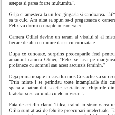
astepta si parea foarte multumita".
Grija ei amesteca la un loc gingasia si candoarea. "â
sa te culc. Am uitat sa spun sa-ti pregateasca o camera
Felix va dormi o noapte in camera ei.
Camera Otiliei devine un taram al visului si al mist
fiecare detaliu cu uimire dar si cu curiozitate.
Dupa ce cunoaste, surprins preocuparile fetei pentru 
amanunt camera Otiliei, "Felix se lasa pe marginea
profaneze cu somnul sau acest ascunzis feminin."
Deja prima noapte in casa lui mos Costache sta sub semn
"Prin minte i se perindau toate intamplarile din curs
spana a batranului, scarile scartaitoare, chipurile di
bratelor si se cufunda cu ele in visuri".
Fata de cei din clanul Tulea, traind in stramtoarea un
Otilia sunt atrasi de felurite preocupari intelectuale. Ex