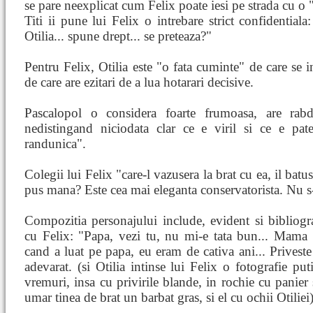
se pare neexplicat cum Felix poate iesi pe strada cu o "
Titi ii pune lui Felix o intrebare strict confidentiala
Otilia... spune drept... se preteaza?"
Pentru Felix, Otilia este "o fata cuminte" de care se i
de care are ezitari de a lua hotarari decisive.
Pascalopol o considera foarte frumoasa, are rabd
nedistingand niciodata clar ce e viril si ce e pa
randunica".
Colegii lui Felix "care-l vazusera la brat cu ea, il ba
pus mana? Este cea mai eleganta conservatorista. Nu s
Compozitia personajului include, evident si bibliograf
cu Felix: "Papa, vezi tu, nu mi-e tata bun... Mama a 
cand a luat pe papa, eu eram de cativa ani... Privest
adevarat. (si Otilia intinse lui Felix o fotografie put
vremuri, insa cu privirile blande, in rochie cu panier
umar tinea de brat un barbat gras, si el cu ochii Otiliei)