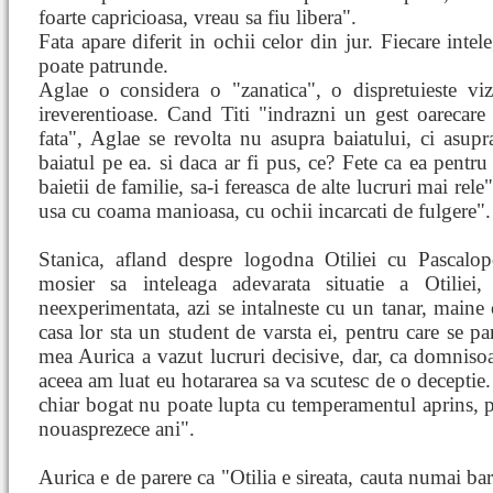
foarte capricioasa, vreau sa fiu libera".
Fata apare diferit in ochii celor din jur. Fiecare inte
poate patrunde.
Aglae o considera o "zanatica", o dispretuieste vi
ireverentioase. Cand Titi "indrazni un gest oarecare 
fata", Aglae se revolta nu asupra baiatului, ci asu
baiatul pe ea. si daca ar fi pus, ce? Fete ca ea pentru 
baietii de familie, sa-i fereasca de alte lucruri mai rele
usa cu coama manioasa, cu ochii incarcati de fulgere".
Stanica, afland despre logodna Otiliei cu Pascalop
mosier sa inteleaga adevarata situatie a Otiliei
neexperimentata, azi se intalneste cu un tanar, maine c
casa lor sta un student de varsta ei, pentru care se pa
mea Aurica a vazut lucruri decisive, dar, ca domnisoa
aceea am luat eu hotararea sa va scutesc de o deceptie.
chiar bogat nu poate lupta cu temperamentul aprins, po
nouasprezece ani".
Aurica e de parere ca "Otilia e sireata, cauta numai bar