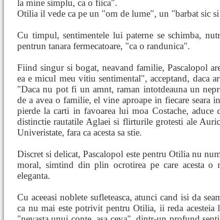
la mine simplu, ca o fiica".
Otilia il vede ca pe un "om de lume", un "barbat sic si 
Cu timpul, sentimentele lui paterne se schimba, nut
pentrun tanara fermecatoare, "ca o randunica".
Fiind singur si bogat, neavand familie, Pascalopol ar
ea e micul meu vitiu sentimental", acceptand, daca ar f
"Daca nu pot fi un amnt, raman intotdeauna un nepret
de a avea o familie, el vine aproape in fiecare seara i
pierde la carti in favoarea lui moa Costache, aduce d
distinctie rautatile Aglaei si flirturile grotesti ale Auric
Univeristate, fara ca acesta sa stie.
Discret si delicat, Pascalopol este pentru Otilia nu num
moral, simtind din plin ocrotirea pe care acesta o 
eleganta.
Cu aceeasi noblete sufleteasca, atunci cand isi da seam
ca nu mai este potrivit pentru Otilia, ii reda acesteia 
"nevasta unui conte, asa ceva", dintr-un profund senti