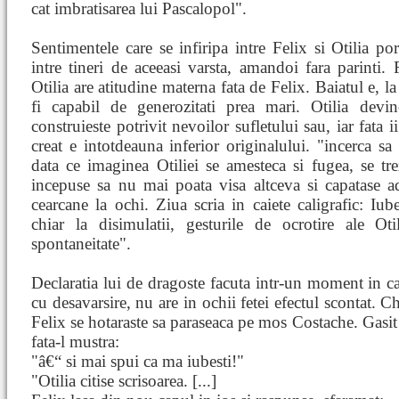
cat imbratisarea lui Pascalopol".
Sentimentele care se infiripa intre Felix si Otilia po
intre tineri de aceeasi varsta, amandoi fara parinti. F
Otilia are atitudine materna fata de Felix. Baiatul e, la
fi capabil de generozitati prea mari. Otilia dev
construieste potrivit nevoilor sufletului sau, iar fata 
creat e intotdeauna inferior originalului. "incerca s
data ce imaginea Otiliei se amesteca si fugea, se tre
incepuse sa nu mai poata visa altceva si capatase a
cearcane la ochi. Ziua scria in caiete caligrafic: Iu
chiar la disimulatii, gesturile de ocrotire ale Ot
spontaneitate".
Declaratia lui de dragoste facuta intr-un moment in car
cu desavarsire, nu are in ochii fetei efectul scontat. C
Felix se hotaraste sa paraseaca pe mos Costache. Gasit 
fata-l mustra:
"â€“ si mai spui ca ma iubesti!"
"Otilia citise scrisoarea. [...]