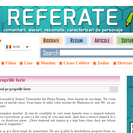
ROM
Filme
Liste
Monden
Citate Celebre
Zodiac
Director
opriile forte
ul pe propriile forte
ersonală la Teatrul Tineretului din Piatra-Neamţ, chiar înainte de revoluţie. Nu vroia
ărea că merită văzut. Erau haine în stilul celor purtate de Madonna în anii '80: un pic
subt.
umpărat imediat. Şi asta în condiţiile în care toate hainele erau o singură măsură,
u-i prevăzuse, şi asta i-a dat curaj să vrea mai mult. Şase luni a muncit singură la o
e cu două-trei piese: „Orice material mă inspira
şi a ieşit bine chiar dacă am folosit
ăsea în magazine."
ar şi şi-a făcut trupă de manechine. De aici şi pînă la deschiderea propriei firme nu