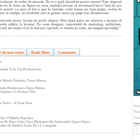
 producţie de rochii de mireasă. De ce o grijă deosebită pentru mirese? Este singurul
te tot în lume, iar Agnes nu avea capitalul necesar să investească într-o linie de pro
ei practic i-a spus că într-o ţară în tranziţie, unde lumea are bani puţini, rochia de
esc în tradiţie, iar modelele care se găseau atunci pe piaţă erau dezastruoase.
einvestit mereu bruma de profit obţinut. Abia după patru ani afacerea a început să
te pălării, la început. Eu eram designer, responsabil de marketing, publicitate,
, cand am simţit că nu le mai pot cuprinde cu mintea pe toate, am angajat specialişti."
Cele mai votate
Rank Mare
Comentate
or
onala Si In Cea Profesionala
in Balada Populara Toma Alimos
Balada Haiduceasca Toma Alimos
opulara Cu Acelasi Titlu
Victor - A Treia Parte
Stati
Visi
Vote
Este O Balada Populara
mos Pe Baza Celor Cinci Momente Ale Subiectului Operei Epice
Fame 
reme De Razboi Scrisa De I L Caragiale