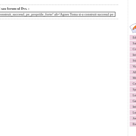
l sau forum-ul Dvs. :
Ed
Sa
Co
Ist
St
Vi
Af
Mu
Ce
Sp
Lu
Ga
In
Lu
Jo
Es