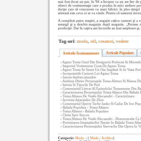
mai fost decat un pas. în '94 a început cu un ate lier de
obiect de vestimentaţie care e produs în mici ateliere pes
ducţie care să concureze cu mari fabrici. în plus simţul 
mireasă este ceva ce se va vinde. Pentru că oamenii invest
A cumpărat patru maşini, a angajat caţiva oameni şi a r
meargă şi a deschis magazin după magazin. „Purtam mul
producţie. Dar în caţiva ani lucrurile au luat amploare şi
Tag-uri:
moda
,
stil
,
creatori
,
vedete
Articole Populare
Articole Asemanatoare
-
Agnes Toma Unul Din Designerii Preferati Ai Miresel
-
Imperiul Vestimentar Creat De Agnes Toma
-
Agnes Toma Se Simte Un Om Implinit Si In Viata Pers
-
Incepututrile Carierei Lui Agnes Toma
-
Istoria Ambarcatiunilor
-
Antiteza Dintre Personajele Toma Alimos Si Manea D
-
Istoria Si Tipurile De Pod
-
Comentariul Literar Al Episodului Testamentar Din 
-
Caracterizarea Personajului Toma Alimos Din Balada P
-
Toma Alimos De Vasile Alecsandri - Caracterizare
-
Inventia Aparatelor De Zbor
-
Comentariul Operei Tache Ianke Si Cadar De Ion Popa 
-
Balada Populara - Toma Alimos
-
Toma Alimos - Balada Populara
-
Cheia Spre Succes
-
Toma Alimos De Vasile Alecsandri - Demonstratie Ca 
-
Prezentarea Intamplarilor Narate In Balada Toma Ali
-
Caracterizarea Personajului Stavrache Din Opera In V
Categorie:
Moda
- (
Moda - Archiva
)