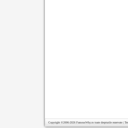
Copyright ©2006-2026
FamousWhy.ro
toate drepturile rezervate |
Te