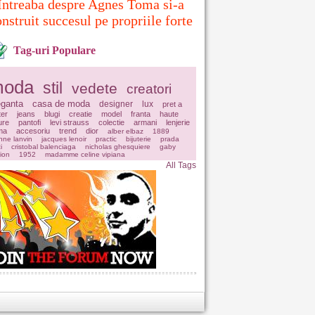
Intreaba despre Agnes Toma si-a
nstruit succesul pe propriile forte
Tag-uri Populare
oda
stil
vedete
creatori
eganta
casa de moda
designer
lux
pret a
ter
jeans
blugi
creatie
model
franta
haute
ure
pantofi
levi strauss
colectie
armani
lenjerie
ima
accesoriu
trend
dior
alber elbaz
1889
nne lanvin
jacques lenoir
practic
bijuterie
prada
i
cristobal balenciaga
nicholas ghesquiere
gaby
ion
1952
madamme celine vipiana
All Tags