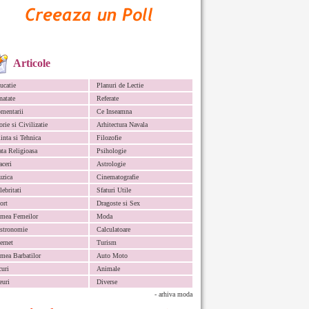
Articole
ucatie
Planuri de Lectie
natate
Referate
mentarii
Ce Inseamna
orie si Civilizatie
Arhitectura Navala
iinta si Tehnica
Filozofie
ata Religioasa
Psihologie
aceri
Astrologie
zica
Cinematografie
lebritati
Sfaturi Utile
ort
Dragoste si Sex
mea Femeilor
Moda
stronomie
Calculatoare
ternet
Turism
mea Barbatilor
Auto Moto
curi
Animale
euri
Diverse
- arhiva moda