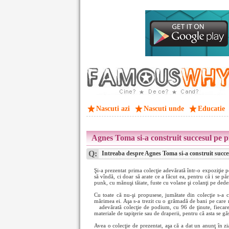
Nascuti azi
Nascuti unde
Educatie
Agnes Toma si-a construit succesul pe pr
Q:
Intreaba despre Agnes Toma si-a construit succes
Şi-a prezentat prima colecţie adevărată într-o expoziţie p
să vîndă, ci doar să arate ce a făcut ea, pentru că i se p
punk, cu mănuşi tăiate, fuste cu volane şi colanţi pe dede
Cu toate că nu-şi propusese, jumătate din colecţie s-a c
mărimea ei. Aşa s-a trezit cu o grămadă de bani pe care n
adevărată colecţie de podium, cu 96 de ţinute, fiecar
materiale de tapiţerie sau de draperii, pentru că asta se g
Avea o colecţie de prezentat, aşa că a dat un anunţ în zi