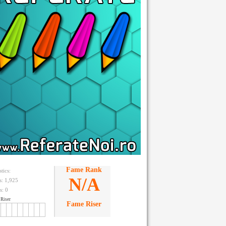
Fame Rank
stics:
N/A
ts: 1,925
s:
0
Riser
Fame Riser