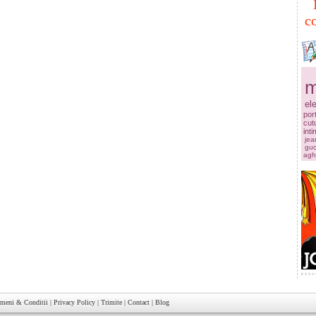
co
m
el
por
cut
int
jea
guc
agh
rmeni & Conditii
|
Privacy Policy
|
Trimite
|
Contact
|
Blog