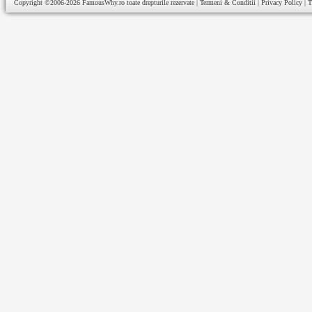
Copyright ©2006-2026
FamousWhy.ro
toate drepturile rezervate |
Termeni & Conditii
|
Privacy Policy
|
T