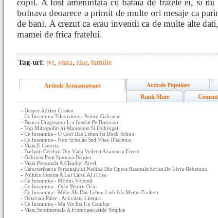
copil. A fost amenintata cu bataia de fratele ei, si nu
bolnava deoarece a primit de multe ori mesaje ca parin
de bani. A crezut ca erau inventii ca de multe alte dat
mamei de frica fratelui.
Tag-uri:
tvr
,
viata
,
ziar
,
familie
Articole Populare
Articole Asemanatoare
Rank Mare
Coment
-
Despre Adrian Cristea
-
Ce Inseamna Televiziunea Pentru Gabriela
-
Bianca Dragusanu L-a Inselat Pe Botezatu
-
Top Mitropoliti Ai Munteniei Si Dobrogei
-
Ce Inseamna - O Gott Das Leben Ist Doch Schon
-
Ce Inseamna - Non Scholae Sed Vitae Discimus
-
Viata E Corecta
-
Barbatii Celebrii Din Viata Vedetei Anamaria Ferent
-
Gabriela Petit Spioana Belgiei
-
Viata Personala A Claudiei Pavel
-
Caracterizarea Personajului Nadina Din Opera Rascoala Scrisa De Liviu Rebreanu
-
Politica Interna A Lui Carol Al Ii Lea
-
Ce Inseamna - Modus Vivendi
-
Ce Inseamna - Ochi Pentru Ochi
-
Ce Inseamna - Mehr Als Das Leben Lieb Ich Meine Freiheit
-
Octavian Paler - Activitate Literara
-
Ce Inseamna - Ma Vie Est Un Combat
-
Viata Sentimentala A Frumoasei Aida Yespica