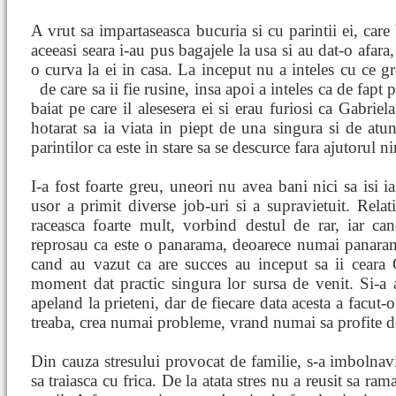
A vrut sa impartaseasca bucuria si cu parintii ei, care 
aceeasi seara i-au pus bagajele la usa si au dat-o afar
o curva la ei in casa. La inceput nu a inteles cu ce g
de care sa ii fie rusine, insa apoi a inteles ca de fapt 
baiat pe care il alesesera ei si erau furiosi ca Gabriel
hotarat sa ia viata in piept de una singura si de atu
parintilor ca este in stare sa se descurce fara ajutorul 
I-a fost foarte greu, uneori nu avea bani nici sa isi i
usor a primit diverse job-uri si a supravietuit. Relati
raceasca foarte mult, vorbind destul de rar, iar can
reprosau ca este o panarama, deoarece numai panarame
cand au vazut ca are succes au inceput sa ii ceara 
moment dat practic singura lor sursa de venit. Si-a a
apeland la prieteni, dar de fiecare data acesta a facut-
treaba, crea numai probleme, vrand numai sa profite de
Din cauza stresului provocat de familie, s-a imbolnavit
sa traiasca cu frica. De la atata stres nu a reusit sa ram