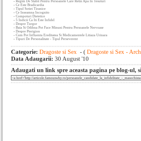
-
Regim De Slabit Pentru Persoanele Care Retin Apa In Tesuturi
-
Ce Este Bradicardia
-
Tipul Sotiei Tiranice
-
Ce Inseamna Incognito
-
Compoturi Dietetice
-
5 Indicii Ca Iti Este Infidel
-
Despre Turgor
-
Baia Si Odihna Pot Face Minuni Pentru Persoanele Nervoase
-
Despre Pterigion
-
Cum Pot Influenta Ereditatea Si Medicamentele Litiaza Urinara
-
Tipuri De Personalitate - Tipul Perseverent
Categorie:
Dragoste si Sex
- (
Dragoste si Sex - Arch
Data Adaugarii:
30 August '10
Adaugati un link spre aceasta pagina pe blog-ul, si