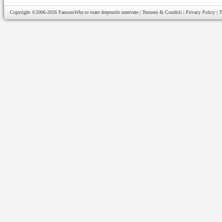
Copyright ©2006-2026
FamousWhy.ro
toate drepturile rezervate |
Termeni & Conditii
|
Privacy Policy
|
T