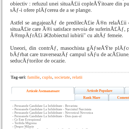
obiectiv : refuzul unei situaÅ£ii copleÅŸitoare din 
sÄƒ-i ofere plÄƒcerea de a se plange.
Astfel se angajeazÄƒ de predilecÅ£ie Ã®n relaÅ£i
situaÅ£ie care Ã®i satisface nevoia de suferinÅ£Äƒ, p
Ã®mpÄƒrÅ£i â€žobiectul iubirii" cu altÄƒ femeie.
Uneori, din contrÄƒ, masochista gÄƒseÅŸte plÄƒc
bÄƒrbat care traverseazÄƒ campul sÄƒu de acÅ£iune
seducÄƒtorilor de ocazie.
Tag-uri:
familie
,
cuplu
,
societate
,
relatii
Articole Populare
Articole Asemanatoare
Rank Mare
Coment
-
Persoanele Candidate La Infidelitate - Bovarista
-
Persoanele Candidate La Infidelitate - Narcisitul Narcisista
-
Persoanele Candidate La Infidelitate - Nevroticul Nevrotica
-
Persoanele Candidate La Infidelitate - Don-juan-ul
-
Ce Este Ectropionul
-
Teribila Migrena
-
Despre Milarie