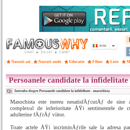
ROM
Nascuti azi
Nascuti unde
Educatie
Filme
Liste
M
Persoanele candidate la infidelitate
Q:
Intreaba despre Persoanele candidate la infidelitate - masochista
Masochista este mereu nesatisfÄƒcutÄƒ de sine 
complexul de inferioritate ÅŸi sentimentele de c
adulterine fÄƒrÄƒ viitor.
Toate actele ÅŸi incriminÄƒrile sale la adresa pa