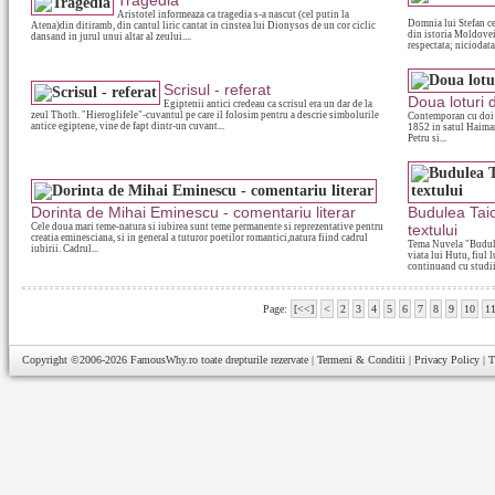
Tragedia
Aristotel informeaza ca tragedia s-a nascut (cel putin la
Domnia lui Stefan ce
Atena)din ditiramb, din cantul liric cantat in cinstea lui Dionysos de un cor ciclic
din istoria Moldovei.
dansand in jurul unui altar al zeului....
respectata; niciodata.
Scrisul - referat
Doua loturi d
Egiptenii antici credeau ca scrisul era un dar de la
zeul Thoth. "Hieroglifele"-cuvantul pe care il folosim pentru a descrie simbolurile
Contemporan cu doi a
antice egiptene, vine de fapt dintr-un cuvant...
1852 in satul Haimana
Petru si...
Dorinta de Mihai Eminescu - comentariu literar
Budulea Taich
Cele doua mari teme-natura si iubirea sunt teme permanente si reprezentative pentru
textului
creatia eminesciana, si in general a tuturor poetilor romantici,natura fiind cadrul
Tema Nuvela "Budule
iubirii. Cadrul...
viata lui Hutu, fiul l
continuand cu studiil
Page:
[<<]
<
2
3
4
5
6
7
8
9
10
1
Copyright ©2006-2026
FamousWhy.ro
toate drepturile rezervate |
Termeni & Conditii
|
Privacy Policy
|
T