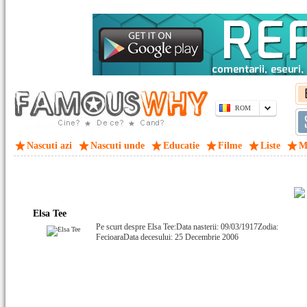
ROM
Nascuti azi
Nascuti unde
Educatie
Filme
Liste
M
Elsa Tee
Pe scurt despre Elsa Tee:Data nasterii: 09/03/1917Zodia:
FecioaraData decesului: 25 Decembrie 2006