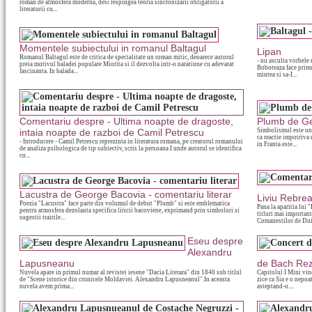
roman de atmosfera moderna, desi respingea teoria sincronizarii obligatorii a
literaturii cu...
Momentele subiectului in romanul Baltagul
Lipan
Romanul Baltagul este de critica de specialitate un roman mitic, deoarece autorul
- nu asculta vorbele 
preia motivul baladei populare Miorita si il dezvolta intr-o naratiune cu adevarat
Boboteaza face primu
fascinanta. In balada...
mintea si sa-I...
Comentariu despre - Ultima noapte de dragoste,
Plumb de Ge
intaia noapte de razboi de Camil Petrescu
Simbolismul este un c
ca reactie impotriva
- Introducere - Camil Petrescu reprezinta in literatura romana, pe creatorul romanului
in Franta este...
de analiza psihologica de tip subiectiv, scris la persoana I unde autorul se identifica
cu...
Lacustra de George Bacovia - comentariu literar
Liviu Rebre
Poezia "Lacustra" face parte din volumul de debut "Plumb" si este emblematica
Pana la aparitia lui
pentru atmosfera dezolanta specifica liricii bacoviene, exprimand prin simboluri si
titluri mai importan
sugestii trairile...
Comanestilor de Duil
Eseu despre
Alexandru
Lapusneanu
de Bach Re
Nuvela apare in primul numar al revistei iesene "Dacia Literara" din 1840 sub titlul
Capitolul I Mini vine
de "Scene istorice din cronicele Moldaviei. Alexandru Lapusneanul".In aceasta
zice ca Sia e o nepoat
nuvela avem prima...
asteptand-o....