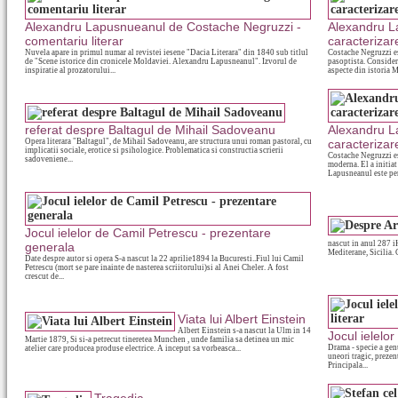
Alexandru Lapusnueanul de Costache Negruzzi -
Alexandru L
comentariu literar
caracterizar
Nuvela apare in primul numar al revistei iesene "Dacia Literara" din 1840 sub titlul
Costache Negruzzi est
de "Scene istorice din cronicele Moldaviei. Alexandru Lapusneanul". Izvorul de
pasoptista. Consider
inspiratie al prozatorului...
aspecte din istoria M
referat despre Baltagul de Mihail Sadoveanu
Alexandru L
Opera literara "Baltagul", de Mihail Sadoveanu, are structura unui roman pastoral, cu
caracterizar
implicatii sociale, erotice si psihologice. Problematica si constructia scrierii
Costache Negruzzi es
sadoveniene...
moderna. El a initiat
Lapusneanul este per
Jocul ielelor de Camil Petrescu - prezentare
nascut in anul 287 iH
generala
Mediterane, Sicilia.
Date despre autor si opera S-a nascut la 22 aprilie1894 la Bucuresti..Fiul lui Camil
Petrescu (mort se pare inainte de nasterea scriitorului)si al Anei Cheler. A fost
crescut de...
Viata lui Albert Einstein
Albert Einstein s-a nascut la Ulm in 14
Jocul ielelo
Martie 1879, Si si-a petrecut tineretea Munchen , unde familia sa detinea un mic
Drama - specie a genu
atelier care producea produse electrice. A inceput sa vorbeasca...
uneori tragic, prezen
Principala...