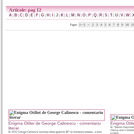
Articole: pag 12
A
|
B
|
C
|
D
|
E
|
F
|
G
|
H
|
I
|
J
|
K
|
L
|
M
|
N
|
O
|
P
|
Q
|
R
|
S
|
T
|
U
|
V
|
W
|
Pages:
[<<]
<
2
3
4
5
6
7
8
9
10
1
Enigma Otiliei de George Calinescu - comentariu
Enigma Otili
literar
In "Sensul clasicismu
clasica, este o liter
In 1932 George Calinescu sustinea ideea aparitiei â€“ in literatura romana - a unui
a vietii...