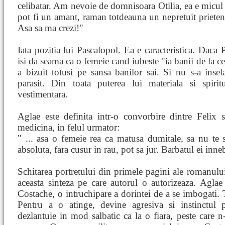
celibatar. Am nevoie de domnisoara Otilia, ea e micul
pot fi un amant, raman totdeauna un nepretuit prieten
Asa sa ma crezi!"
Iata pozitia lui Pascalopol. Ea e caracteristica. Daca
isi da seama ca o femeie cand iubeste "ia banii de la cel 
a bizuit totusi pe sansa banilor sai. Si nu s-a insel
parasit. Din toata puterea lui materiala si spir
vestimentara.
Aglae este definita intr-o convorbire dintre Felix 
medicina, in felul urmator:
" ... asa o femeie rea ca matusa dumitale, sa nu te 
absoluta, fara cusur in rau, pot sa jur. Barbatul ei inneb
Schitarea portretului din primele pagini ale romanului
aceasta sinteza pe care autorul o autorizeaza. Aglae 
Costache, o intruchipare a dorintei de a se imbogati. T
Pentru a o atinge, devine agresiva si instinctul p
dezlantuie in mod salbatic ca la o fiara, peste care 