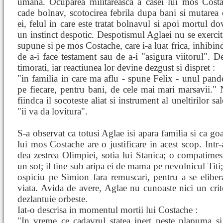
umana. Ocuparea militareasca a casei lui mos Cost
cade bolnav, scotocirea febrila dupa bani si mutarea 
ei, felul in care este tratat bolnavul si apoi mortul d
un instinct despotic. Despotismul Aglaei nu se exercita
supune si pe mos Costache, care i-a luat frica, inhibind
de a-i face testament sau de a-i "asigura viitorul". D
timorati, iar reactiunea lor devine dezgust si dispret :
"in familia in care ma aflu - spune Felix - unul pandes
pe fiecare, pentru bani, de cele mai mari marsavii." 
fiindca il socoteste aliat si instrument al uneltirilor sa
"ii va da lovitura".
S-a observat ca totusi Aglae isi apara familia si ca go
lui mos Costache are o justificare in acest scop. Intr
dea zestrea Olimpiei, sotia lui Stanica; o compatimes
un sot; il tine sub aripa ei de mama pe nevolnicul Titi;
ospiciu pe Simion fara remuscari, pentru a se elibera
viata. Avida de avere, Aglae nu cunoaste nici un crite
dezlantuie orbeste.
Iat-o descrisa in momentul mortii lui Costache :
"In vreme ce cadavrul statea inert peste plapuma si