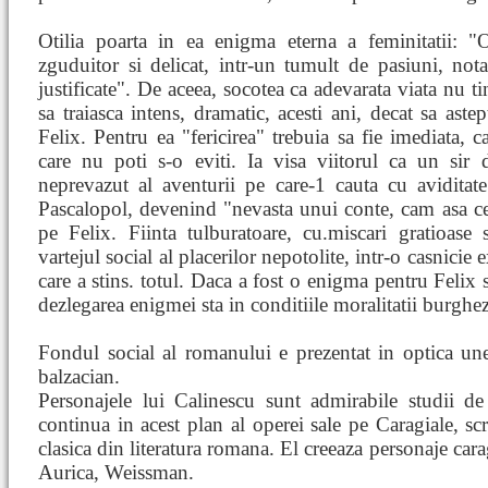
Otilia poarta in ea enigma eterna a feminitatii: "O
zguduitor si delicat, intr-un tumult de pasiuni, notat
justificate". De aceea, socotea ca adevarata viata nu ti
sa traiasca intens, dramatic, acesti ani, decat sa aste
Felix. Pentru ea "fericirea" trebuia sa fie imediata, c
care nu poti s-o eviti. Ia visa viitorul ca un sir 
neprevazut al aventurii pe care-1 cauta cu aviditate 
Pascalopol, devenind "nevasta unui conte, cam asa c
pe Felix. Fiinta tulburatoare, cu.miscari gratioase 
vartejul social al placerilor nepotolite, intr-o casnicie 
care a stins. totul. Daca a fost o enigma pentru Felix 
dezlegarea enigmei sta in conditiile moralitatii burghez
Fondul social al romanului e prezentat in optica unei
balzacian.
Personajele lui Calinescu sunt admirabile studii de
continua in acest plan al operei sale pe Caragiale, scr
clasica din literatura romana. El creeaza personaje cara
Aurica, Weissman.