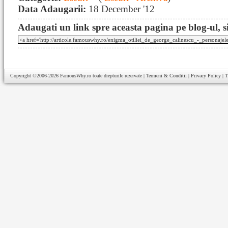
Data Adaugarii:
18 December '12
Adaugati un link spre aceasta pagina pe blog-ul, si
Copyright ©2006-2026
FamousWhy.ro
toate drepturile rezervate |
Termeni & Conditii
|
Privacy Policy
|
T