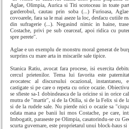
Aglae, Olimpia, Aurica si Titi scotoceau in toate parti
garderobul, cautau prin soba (...) Furioasa, Aglae 
covoarele, fara sa le mai aseze la loc, desfacu cutiile m
din sufragerie (...). Negasind nimic in haine, tr
Costache, privi pe sub cearceaf, apoi ridica cu puter
spre perete".
Aglae e un exemplu de monstru moral generat de burg
surprins cu mare arta in miscarile sale tipice.
Stanica Ratiu, avocat fara procese, isi exercita debitu
cercul prietenilor. Tema lui favorita este paternitat
avocatesc al discursului ocazional, instantaneu, e
castigate si pe care o repeta cu orice ocazie. Obiectiv
se sfieste sa-1 dobindeasca de la oricine si in orice ca
mutra de "martir", si de la Otilia, si de la Felix si de 
si de la rudele sale. Nu pierde nici o ocazie sa "ciup
odata mana pe banii lui mos Costache, pe care, intr
Imbogatit, paraseste pe Olimpia, casatorindu-se cu Geor
scurta guvernare, este proprietarul unui block-haus si 