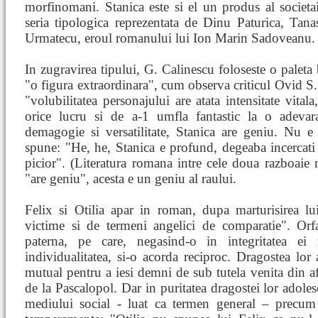
morfinomani. Stanica este si el un produs al societait
seria tipologica reprezentata de Dinu Paturica, Tan
Urmatecu, eroul romanului lui Ion Marin Sadoveanu.
In zugravirea tipului, G. Calinescu foloseste o paleta 
"o figura extraordinara", cum observa criticul Ovid S
"volubilitatea personajului are atata intensitate vitala,
orice lucru si de a-1 umfla fantastic la o adevar
demagogie si versatilitate, Stanica are geniu. Nu e
spune: "He, he, Stanica e profund, degeaba incercati
picior". (Literatura romana intre cele doua razboaie 
"are geniu", acesta e un geniu al raului.
Felix si Otilia apar in roman, dupa marturisirea lu
victime si de termeni angelici de comparatie". Orf
paterna, pe care, negasind-o in integritatea ei
individualitatea, si-o acorda reciproc. Dragostea lor 
mutual pentru a iesi demni de sub tutela venita din af
de la Pascalopol. Dar in puritatea dragostei lor adolesc
mediului social - luat ca termen general – precum si