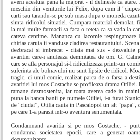
averii acestuia pana la majorat - il defineste ca atare
meschin din veniturile lui Felix, dupa cum il "ciupes
carti sau tarandu-se pe sub masa dupa o moneda cazuta
simta ridicolul situatiei. Cumpara material demolat, fi
la mai multe farmacii sa faca o reteta ca sa vada la care
cateva centime. Mananca cu lacomie respingatoare la
chirias caruia ii vanduse cladirea restaurantului. Scena
dezbracat si imbracat - citata mai sus - dezvaluie
avaritiei care-i anuleaza demnitatea de om. G. Calines
care se afla personajul si-l ridiculizeaza printr-un com
suferinta ale bolnavului nu sunt lipsite de ridicol. Mo
tragic, ci unul comic, realizat parca de o farsa a dest
avaritiei lui mos Costache se profileaza drama Otiliei. 
ramane dezmostenita, iar toata averea cade in mainil
puna la banca banii pe numele Otiliei, i-a furat Stanic
de "ciudat", Otilia cauta in Pascalopol un alt "papa", d
pe care 1-a parasit intr-o aventura sentimentala.
Condamnand avaritia si pe mos Costache, - purta
condamna societatea epocii, care a generat oame
dezumanizante.