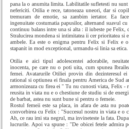
pana la o anumita limita. Labilitatile sufletesti nu sun
nefericiti. Otilia e rece, tatoneaza uneori, dar si copil
tremuram de emotie, sa zambim iertator. Ea face 
ingenuitate costumatia papusilor, alternand suavul cu 
continuu balans intre una si alta : il iubeste pe Felix,
Stralucirea mondena si intimitatea ii cer prioritatea si e
ambele. Ea este o enigma pentru Felix si Felix e o 
stapanit in mod exceptional, urmandu-si linia sa etica.
Otilia e aici tipul adolescentei adorabile, neuitate
inocenta, pe care nu o poti uita, cum spunea Ibraile
femei. Avatarurile Otiliei provin din dezinteresul ei
rational si optiunea ei finala pentru America de Sud ar
armonizeaza cu firea ei " Tu nu cunosti viata, Felix - r
reusita in viata nu e o chestiune de studiu si de energi
de barbat, astea nu sunt bune si pentru o femeie.
Rostul femeii este sa placa, in afara de asta nu poate 
convorbirea cu Felix : "Succesul nostru in viata e o ch
Ah, ce rau imi sta negrul, ma invineteste la fata. Dupa 
lucrurile. Apoi va spune : "De obicei fetele admira 