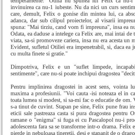
temperamente: "Otilia nu spunea lui Felix ca nu-l
invinuirea ca nu-1 iubeste. Nu da nici un curs sentim
care, demult, Felix o gonise din mintea lui, ca abs
adanca, dar sub cilipul proiectelor, al visarii impreun
spuna: "Mai tirziu, cand vom fi impreuna", insa ea nu 
Odata, ea daduse a intelege ca Felix are, mai intai de 
viata, sa-si promoveze cariera, insa nu era acesta un m
Evident, sufletul Otiliei era impenetrabil, si, daca ea
cu multa finete si gratie."
Dimpotriva, Felix e un "suflet limpede, incapabi
sentimente", care nu-si poate inchipui dragostea "decit 
Pentru implinirea dragostei in acest sens, vointa lu
maxima a profesiunii. "Voi cauta -isi noteaza el in ca
toata lumea si modest, si sa-mi fac o educatie de om. V
s-a tinut de cuvint. Stapan pe sine, Felix pune frau in
eticii sale pastreaza casta si pura dragostea pentru Ot
ramane o "enigma" si fuga ei cu Pascalopol nu-i prod
adolescenta fara sa se transforme intr-o drama. Felix es
pierde in nebuloasa tineretii, desi e stapanit de o drago