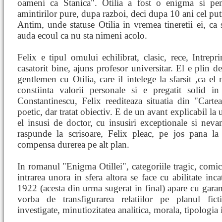
oameni ca Stanica". Otilia a fost o enigma si pen
amintirilor pure, dupa razboi, deci dupa 10 ani cel put
Antim, unde statuse Otilia in vremea tineretii ei, ca
auda ecoul ca nu sta nimeni acolo.
Felix e tipul omului echilibrat, clasic, rece, Intrepri
casatorit bine, ajuns profesor universitar. El e plin d
gentlemen cu Otilia, care il intelege la sfarsit ,ca el
constiinta valorii personale si e pregatit solid 
Constantinescu, Felix reediteaza situatia din "Carte
poetic, dar tratat obiectiv. E de un avant explicabil la
el insusi de doctor, cu insusiri exceptionale si neva
raspunde la scrisoare, Felix pleac, pe jos pana la
compensa durerea pe alt plan.
In romanul "Enigma Otillei", categoriile tragic, comic, 
intrarea unora in sfera altora se face cu abilitate inc
1922 (acesta din urma sugerat in final) apare cu garan
vorba de transfigurarea relatiilor pe planul ficti
investigate, minutiozitatea analitica, morala, tipologia 