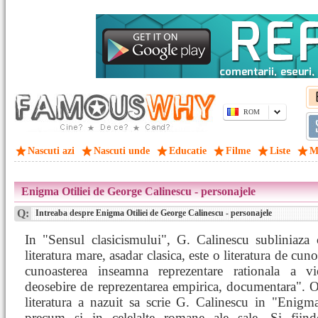
ROM
Nascuti azi
Nascuti unde
Educatie
Filme
Liste
M
Enigma Otiliei de George Calinescu - personajele
Q:
Intreaba despre Enigma Otiliei de George Calinescu - personajele
In "Sensul clasicismului", G. Calinescu subliniaza 
literatura mare, asadar clasica, este o literatura de cuno
cunoasterea inseamna reprezentare rationala a vie
deosebire de reprezentarea empirica, documentara". O
literatura a nazuit sa scrie G. Calinescu in "Enigma
precum si in celelalte romane ale sale. Si fiind