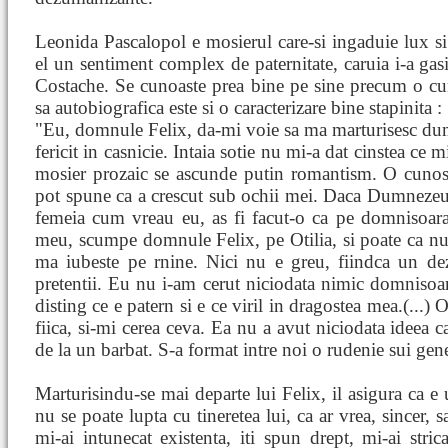
Leonida Pascalopol e mosierul care-si ingaduie lux si r
el un sentiment complex de paternitate, caruia i-a gasi
Costache. Se cunoaste prea bine pe sine precum o cuno
sa autobiografica este si o caracterizare bine stapinita :
"Eu, domnule Felix, da-mi voie sa ma marturisesc dumi
fericit in casnicie. Intaia sotie nu mi-a dat cinstea ce
mosier prozaic se ascunde putin romantism. O cunosc
pot spune ca a crescut sub ochii mei. Daca Dumnezeu m
femeia cum vreau eu, as fi facut-o ca pe domnisoara 
meu, scumpe domnule Felix, pe Otilia, si poate ca nu 
ma iubeste pe rnine. Nici nu e greu, fiindca un d
pretentii. Eu nu i-am cerut niciodata nimic domnisoare
disting ce e patern si e ce viril in dragostea mea.(...)
fiica, si-mi cerea ceva. Ea nu a avut niciodata ideea ca
de la un barbat. S-a format intre noi o rudenie sui gene
Marturisindu-se mai departe lui Felix, il asigura ca e
nu se poate lupta cu tineretea lui, ca ar vrea, sincer, s
mi-ai intunecat existenta, iti spun drept, mi-ai stric