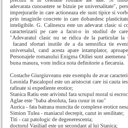
adevarata cunoastere se bizuie pe universalitate", pers
imprejurarile in care actioneaza ele sunt tipice si vorb
prin imaginile concrete in care dobandesc plasticitat
inteligibile. G. Calinescu este un adevarat clasic si 
caracterizarii pe care a facut-o in studiul de car
"Adevaratul clasic nu se ridica de la particular la 
facand sfortari inutile de a da semnifica
tie even
universalul, cand acesta apare intamplator, aproap
Personajele romanului Enigma Otiliei sunt asemenea "
buna masura, vom indica nota definitorie a fiecaruia.
Costache Giurgiuveanu este exemplu de avar caracteris
Leonida Pascalopol este un aristocrat care isi cauta ie
rafinate si expediente erotice;
Stanica Ratiu este arivistul fara scrupul moral si escro
Aglae este "baba absoluta, fara cusur in rau"
Aurica - fata batrana muncita de complexe erotice nesa
Simion Tulea - maniacul decrepit, cazut in senilitate;
Titi - caz patologic de degenerescenta;
doctorul Vasiliad este un secondant al lui Stanica;