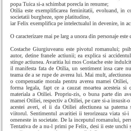
popa Tuica si-a schimbat porecla in renume;
Otilia este exemplificarea feminitatii, evoluand, in 
societatii burgheze, spre platitudine,
iar Felix exemplifica pe intelectualul in devenire, in ac
O caracterizare mai pe larg a unora din personaje este 
Costache Giurgiuveanu este pivotul romanului; psih
autor, detine franele actiunii; ea explica si accidentu
stinge actiunea. Avaritia lui mos Costache este indulci
il manifesta fata de Otilia, un sentiment insa care nu 
teama de a se rupe de averea lui. Mai mult, afectiunea f
o compensatie morala pentru averea mamei Otiliei, p
forma legala, fapt ce a cauzat moartea acesteia si 
materiala a Otiliei. Propriu-zis, o buna parte din a
mamei Otiliei, respectiv a Otiliei, pe care si-a insusit-
acestei averi, el ii da Otiliei afectiunea sa paterna
viitorul. Sentimentul avaritiei ii terorizeaza viata si-
omeneste in societate. De la inceputul romanului, pers
Tentativa de a nu-l primi pe Felix, desi ii este unchi s