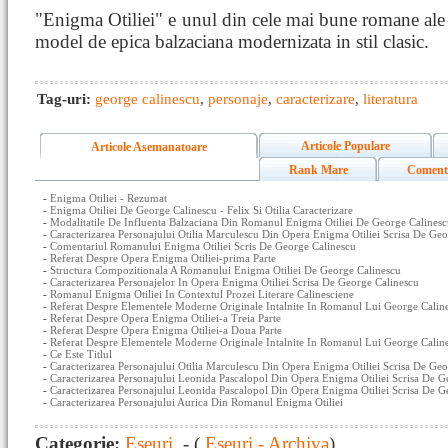
"Enigma Otiliei" e unul din cele mai bune romane ale 
model de epica balzaciana modernizata in stil clasic.
Tag-uri:
george calinescu
,
personaje
,
caracterizare
,
literatura
Articole Populare
Articole Asemanatoare
Rank Mare
Coment
-
Enigma Otiliei - Rezumat
-
Enigma Otiliei De George Calinescu - Felix Si Otilia Caracterizare
-
Modalitatile De Influenta Balzaciana Din Romanul Enigma Otiliei De George Calines
-
Caracterizarea Personajului Otilia Marculescu Din Opera Enigma Otiliei Scrisa De Geo
-
Comentariul Romanului Enigma Otiliei Scris De George Calinescu
-
Referat Despre Opera Enigma Otiliei-prima Parte
-
Structura Compozitionala A Romanului Enigma Otiliei De George Calinescu
-
Caracterizarea Personajelor In Opera Enigma Otiliei Scrisa De George Calinescu
-
Romanul Enigma Otiliei In Contextul Prozei Literare Calinesciene
-
Referat Despre Elementele Moderne Originale Intalnite In Romanul Lui George Caline
-
Referat Despre Opera Enigma Otiliei-a Treia Parte
-
Referat Despre Opera Enigma Otiliei-a Doua Parte
-
Referat Despre Elementele Moderne Originale Intalnite In Romanul Lui George Calines
-
Ce Este Titlul
-
Caracterizarea Personajului Otilia Marculescu Din Opera Enigma Otiliei Scrisa De Geo
-
Caracterizarea Personajului Leonida Pascalopol Din Opera Enigma Otiliei Scrisa De G
-
Caracterizarea Personajului Leonida Pascalopol Din Opera Enigma Otiliei Scrisa De G
-
Caracterizarea Personajului Aurica Din Romanul Enigma Otiliei
Categorie:
Eseuri
- (
Eseuri - Archiva
)