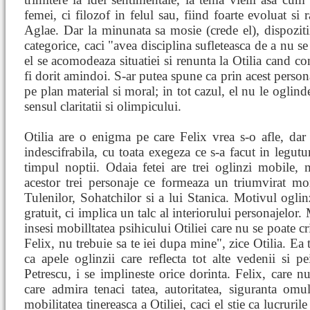
femei, ci filozof in felul sau, fiind foarte evoluat si 
Aglae. Dar la minunata sa mosie (crede el), dispoziti
categorice, caci "avea disciplina sufleteasca de a nu s
el se acomodeaza situatiei si renunta la Otilia cand co
fi dorit amindoi. S-ar putea spune ca prin acest persona
pe plan material si moral; in tot cazul, el nu le oglind
sensul claritatii si olimpicului.
Otilia are o enigma pe care Felix vrea s-o afle, dar
indescifrabila, cu toata exegeza ce s-a facut in legutur
timpul noptii. Odaia fetei are trei oglinzi mobile, me
acestor trei personaje ce formeaza un triumvirat mora
Tulenilor, Sohatchilor si a lui Stanica. Motivul oglinz
gratuit, ci implica un talc al interiorului personajelor. 
insesi mobilltatea psihicului Otiliei care nu se poate c
Felix, nu trebuie sa te iei dupa mine", zice Otilia. Ea t
ca apele oglinzii care reflecta tot alte vedenii si 
Petrescu, i se implineste orice dorinta. Felix, care nu
care admira tenaci tatea, autoritatea, siguranta omu
mobilitatea tinereasca a Otiliei, caci el stie ca lucrurile