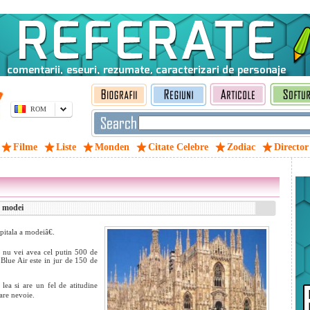
ROM
Filme
Liste
Monden
Citate Celebre
Zodiac
Director
a modei
pitala a modeiâ€.
 nu vei avea cel putin 500 de
 Blue Air este in jur de 150 de
lea si are un fel de atitudine
are nevoie.