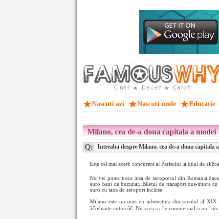
Nascuti azi
Nascuti unde
Educatie
Milano, cea de-a doua capitala a modei
Q:
Intreaba despre Milano, cea de-a doua capitala 
Este cel mai acerb concurent al Parisului la titlul de â€žca
Nu vei putea trece insa de aeroportul din Romania daca
euro bani de buzunar. Biletul de transport dus-intors cu
euro cu taxe de aeroport incluse.
Milano este un oras cu arhitectura din secolul al XIX- 
â€œhaute-cutureâ€. Nu vrea sa fie commercial si nici nu 