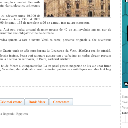
ias templu al modei. Panourile
iu, dar si placut cu arhitectura
e cu adevarat urias: 40.000 de
. Construit intre 1386 si 1809
00 de statui, 135 de turnulete si 96 de gargui, insa nu are clopotnita.
ra. Aici poti vedea oricand doamne trecute de 40 de ani invaluite intr-un nor de
ma" lor este obligatorie: haina de blana.
edea spineta la care a invatat Verdi sa cante, portative originale si alte suveniruri
lle Grazie unde se afla capodopera lui Leunardo da Vinci, â€œCina cea de tainaâ€.
0 de zile inainte. Seara poti savura o gustare sau o cafea intr-un cadru elegant precum
u la o terasa cu aer boem, in Brera, cartierul artistilor.
un fel de Mecca al cumparaturilor. La tot pasul gasesti magazine de lux ale unor firme
entino, dar si ale altor vestiti cuturieri pentru care esti dispus sa-ti deschizi larg
Stati
Cele mai votate
Rank Mare
Comentate
Visi
Vote
Fame 
ea Regatului Egiptean