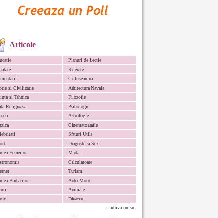
Articole
ucatie
Planuri de Lectie
natate
Referate
mentarii
Ce Inseamna
orie si Civilizatie
Arhitectura Navala
iinta si Tehnica
Filozofie
ata Religioasa
Psihologie
aceri
Astrologie
zica
Cinematografie
lebritati
Sfaturi Utile
ort
Dragoste si Sex
mea Femeilor
Moda
stronomie
Calculatoare
ternet
Turism
mea Barbatilor
Auto Moto
curi
Animale
euri
Diverse
- arhiva turism