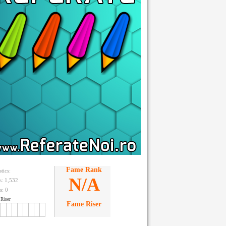
Fame Rank
stics:
N/A
ts: 1,532
s:
0
Riser
Fame Riser