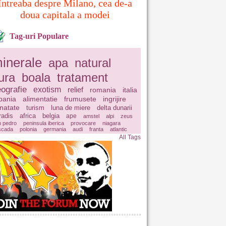
Intreaba despre Milano, cea de-a
doua capitala a modei
Tag-uri Populare
inerale
apa
natural
ura
boala
tratament
ografie
exotism
relief
romania
italia
pania
alimentatie
frumusete
ingrijire
natate
turism
luna de miere
delta dunarii
radis
africa
belgia
ape
amstel
alpi
zeus
n pedro
peninsula iberica
provocare
niagara
scada
polonia
germania
audi
franta
atlantic
All Tags