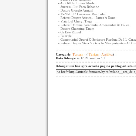
-
Anii 60 In Lumea Modei
-
Succesul Lui Paco Rabanne
-
Despre Giorgio Armani
-
1520-1522 Cucerirea Mexicului
-
Referat Despre Asirieni - Partea A Doua
-
Viata Lui Cheryl Tiegs
-
Referat Domnia Faraonului Amenemhat Al Iii-lea
-
Despre Channing Tatum
-
Ce Este Ritmul
-
Palariile
-
Comentariul Operei O Scrisoare Pierduta De I L Caragi
-
Referat Despre Viata Sociala In Mesopotamia - A Dou
Categorie:
Turism
- (
Turism - Archiva
)
Data Adaugarii:
18 November '07
Adaugati un link spre aceasta pagina pe blog-ul, site-u