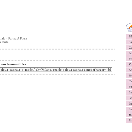
Ed
ale - Partea A Patra
a Parte
Sa
Co
Ist
St
l sau forum-ul Dvs. :
Vi
Af
Mu
Ce
Sp
Lu
Ga
In
Lu
Jo
Es