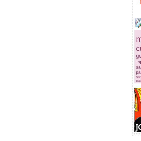
m
c
ge
s
sa
pa
sa
ca