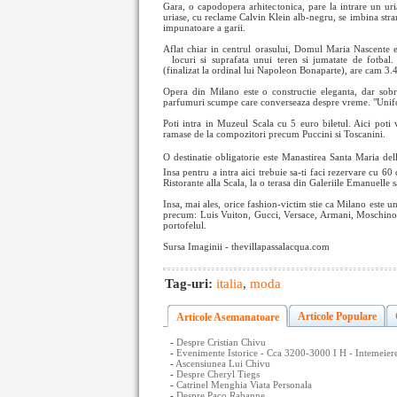
Gara, o capodopera arhitectonica, pare la intrare un ur
uriase, cu reclame Calvin Klein alb-negru, se imbina stran
impunatoare a garii.
Aflat chiar in centrul orasului, Domul Maria Nascente 
locuri si suprafata unui teren si jumatate de
fotbal
(finalizat la ordinal lui Napoleon Bonaparte), are cam 3.4
Opera din Milano este o constructie eleganta, dar sob
parfumuri scumpe care converseaza despre vreme. "Unifor
Poti intra in Muzeul Scala cu 5 euro biletul. Aici poti v
ramase de la compozitori precum Puccini si Toscanini.
O destinatie obligatorie este Manastirea Santa Maria de
Insa pentru a intra aici trebuie sa-ti faci rezervare cu 6
Ristorante alla Scala, la o terasa din Galeriile Emanuelle sa
Insa, mai ales, orice fashion-victim stie ca Milano este 
precum: Luis Vuiton, Gucci, Versace, Armani, Moschino, Val
portofelul.
Sursa Imaginii - thevillapassalacqua.com
Tag-uri:
italia
,
moda
Articole Populare
Articole Asemanatoare
-
Despre Cristian Chivu
-
Evenimente Istorice - Cca 3200-3000 I H - Intemeier
-
Ascensiunea Lui Chivu
-
Despre Cheryl Tiegs
-
Catrinel Menghia Viata Personala
-
Despre Paco Rabanne