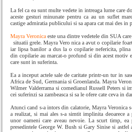
La fel ca ea sunt multe vedete in intreaga lume care do
aceste gesturi minunate pentru ca au un suflet mare
castige admiratia publicului si sa apara cat mai des in p
Mayra Veronica
este una dintre vedetele din SUA care a 
situatii grele. Mayra Vero
nica a avut o copilarie foart
iar lipsa banilor a dus la o copilarie nefericita, plin
din copilarie au marcat-o profund si din acest motiv ea
care sunt in suferinta.
Ea a inceput actele sale de caritate printr-un tur in sas
Africa de Sud, Germania si Groenlanda. Mayra Veroni
Wilmer Valderrama si comedianul Russell Peters si imp
cei suferinzi sa zambeasca si sa le ofere cate ceva in dar
Atunci cand s-a intors din calatorie, Mayra Veronica s
a realizat, si mai ales s-a simtit implinita deoarece 
unor oameni care aveau nevoie. La scurt timp, ea p
presedintele George W. Bush si Gary Sinise si astfel 