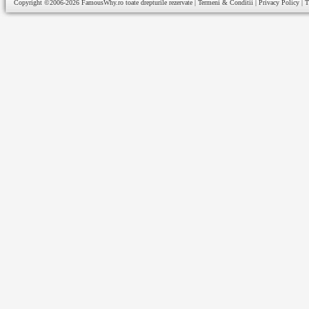
Copyright ©2006-2026
FamousWhy.ro
toate drepturile rezervate |
Termeni & Conditii
|
Privacy Policy
|
T