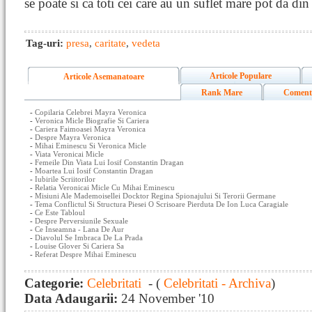
se poate si ca toti cei care au un suflet mare pot da din
Tag-uri:
presa
,
caritate
,
vedeta
Articole Populare
Articole Asemanatoare
Rank Mare
Coment
-
Copilaria Celebrei Mayra Veronica
-
Veronica Micle Biografie Si Cariera
-
Cariera Faimoasei Mayra Veronica
-
Despre Mayra Veronica
-
Mihai Eminescu Si Veronica Micle
-
Viata Veronicai Micle
-
Femeile Din Viata Lui Iosif Constantin Dragan
-
Moartea Lui Iosif Constantin Dragan
-
Iubirile Scriitorilor
-
Relatia Veronicai Micle Cu Mihai Eminescu
-
Misiuni Ale Mademoisellei Docktor Regina Spionajului Si Terorii Germane
-
Tema Conflictul Si Structura Piesei O Scrisoare Pierduta De Ion Luca Caragiale
-
Ce Este Tabloul
-
Despre Perversiunile Sexuale
-
Ce Inseamna - Lana De Aur
-
Diavolul Se Imbraca De La Prada
-
Louise Glover Si Cariera Sa
-
Referat Despre Mihai Eminescu
Categorie:
Celebritati
- (
Celebritati - Archiva
)
Data Adaugarii:
24 November '10