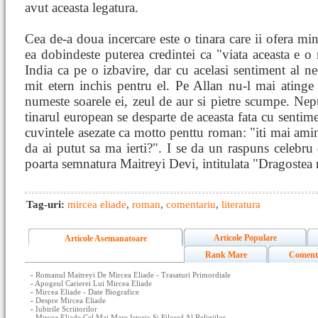
avut aceasta legatura.
Cea de-a doua incercare este o tinara care ii ofera min
ea dobindeste puterea credintei ca "viata aceasta e o
India ca pe o izbavire, dar cu acelasi sentiment al ne
mit etern inchis pentru el. Pe Allan nu-l mai atinge 
numeste soarele ei, zeul de aur si pietre scumpe. Neput
tinarul european se desparte de aceasta fata cu sentime
cuvintele asezate ca motto penttu roman: "iti mai ami
da ai putut sa ma ierti?". I se da un raspuns celebru
poarta semnatura Maitreyi Devi, intitulata "Dragostea
Tag-uri:
mircea eliade
,
roman
,
comentariu
,
literatura
Articole Populare
Articole Asemanatoare
Rank Mare
Coment
-
Romanul Maitreyi De Mircea Eliade - Trasaturi Primordiale
-
Apogeul Carierei Lui Mircea Eliade
-
Mircea Eliade - Date Biografice
-
Despre Mircea Eliade
-
Iubirile Scriitorilor
-
Mircea Eliade Cel Mai Mare Istoric Si Filosof Al Religiilor