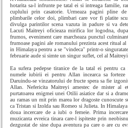
hotarita sa-l infrunte pe tatal ei si intreaga familie, 
cuplului prin casatorie. Urmeaza pagini pline de
plimbarile celor doi, plimbari care vor fi platite 
divulga parintilor scena vazuta in padure si va det
Lacuti Maitreyi oficieaza mirifica lor logodna, dup
frumos, eveniment care marcheaza punctul culminant 
frumoase pagini ale romanului prezinta acest ritual al 
in Himalaya pentru a se "vindeca" printr-o singuratat
februarie aude si simte un singur suflet, cel al Maitreyiei
Ea sufera pedepse tiranice de la tatal ei pentru ca i
numele iubirii ei pentru Allan incearca sa forteze 
Daruindu-se vinzatorului de fructe spera sa fie izgonit
Allan. Nefericita Maitreyi amestec de mister al ete
purtatoarea enigmei unei Otilii asiatice dar si a drame
au ramas un mit prin marea lor dragoste cunoscute s
ca Tristan si Izolda sau Romeo si Julieta. In Himalaya
doua incercare de a iubi o femeie. Prima incercare 
muzicanta evreica tinara care-l ispiteste prin neobisnu
dezgustat de sine dupa aventura pa care o are cu evr