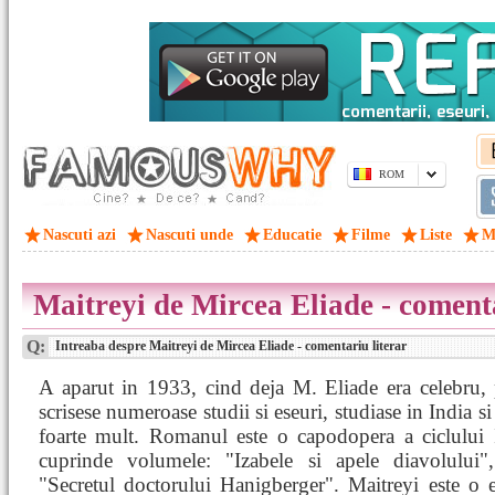
ROM
Nascuti azi
Nascuti unde
Educatie
Filme
Liste
M
Maitreyi de Mircea Eliade - comenta
Q:
Intreaba despre Maitreyi de Mircea Eliade - comentariu literar
A aparut in 1933, cind deja M. Eliade era celebru, 
scrisese numeroase studii si eseuri, studiase in India si
foarte mult. Romanul este o capodopera a ciclului 
cuprinde volumele: "Izabele si apele diavolului",
"Secretul doctorului Hanigberger". Maitreyi este o 