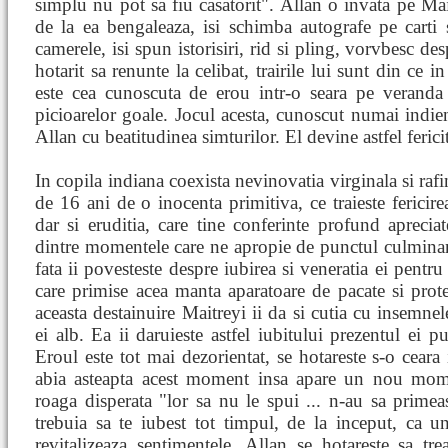
simplu nu pot sa fiu casatorit". Allan o invata pe Ma
de la ea bengaleaza, isi schimba autografe pe carti si
camerele, isi spun istorisiri, rid si pling, vorvbesc de
hotarit sa renunte la celibat, trairile lui sunt din ce
este cea cunoscuta de erou intr-o seara pe veranda 
picioarelor goale. Jocul acesta, cunoscut numai indien
Allan cu beatitudinea simturilor. El devine astfel ferici
In copila indiana coexista nevinovatia virginala si rafi
de 16 ani de o inocenta primitiva, ce traieste ferici
dar si eruditia, care tine conferinte profund aprecia
dintre momentele care ne apropie de punctul culminant
fata ii povesteste despre iubirea si veneratia ei pentr
care primise acea manta aparatoare de pacate si prote
aceasta destainuire Maitreyi ii da si cutia cu insemnel
ei alb. Ea ii daruieste astfel iubitului prezentul ei pu
Eroul este tot mai dezorientat, se hotareste s-o ceara 
abia asteapta acest moment insa apare un nou mome
roaga disperata "lor sa nu le spui ... n-au sa primeas
trebuia sa te iubest tot timpul, de la inceput, ca un
revitalizeaza sentimentele. Allan se hotareste sa tr