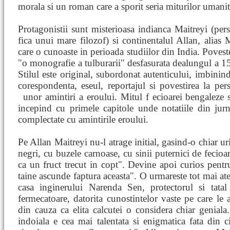
morala si un roman care a sporit seria miturilor umanita
Protagonistii sunt misterioasa indianca Maitreyi (pers
fica unui mare filozof) si continentalul Allan, alias 
care o cunoaste in perioada studiilor din India. Poveste
"o monografie a tulburarii" desfasurata dealungul a 15
Stilul este original, subordonat autenticului, imbinind
corespondenta, eseul, reportajul si povestirea la per
unor amintiri a eroului. Mitul f
ecioarei bengaleze s
incepind cu primele capitole unde notatiile din jurna
complectate cu amintirile eroului.
Pe Allan Maitreyi nu-l atrage initial, gasind-o chiar ur
negri, cu buzele carnoase, cu sinii puternici de fecioa
ca un fruct trecut in copt". Devine apoi curios pentr
taine ascunde faptura aceasta". O urmareste tot mai ate
casa inginerului Narenda Sen, protectorul si tatal
fermecatoare, datorita cunostintelor vaste pe care le a
din cauza ca elita calcutei o considera chiar geniala.
indoiala e cea mai talentata si enigmatica fata din 