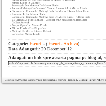
-
Mircea Eliade In Chicago
-
Personajele Din Maitreyi De Mircea Eliade
-
Romanul Maitreyi In Contextul Creatiei Literare A Lui Mircea Eliade
-
Comentariul Romanului Maitreyi Scris De Mircea Eliade - Prima Parte
-
Inceputurile Lui Mircea Eliade
-
Comentariul Romanului Maitreyi Scris De Mircea Eliade - A Doua Parte
-
La Tiganci De Mircea Eliade - Capodopera A Fantasticului Romanesc
-
Ce Este Autorul
-
Despre Opera Lui Mircea Eliade
-
Mircea Eliade - Fisa Biografica
-
Maitreyi De Mircea Eliade - Referat
-
Cariera Lui Mircea Eliade
Categorie:
Eseuri
- (
Eseuri - Archiva
)
Data Adaugarii:
20 December '12
Adaugati un link spre aceasta pagina pe blog-ul, si
Copyright ©2006-2026
FamousWhy.ro
toate drepturile rezervate |
Termeni & Conditii
|
Privacy Policy
|
T