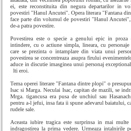
ei, este reconstituita din negura departarilor in v
povestiri "Hanul Ancutei". Opera literara "Fantana din
face parte din volumul de povestiri "Hanul Ancutei",
de-a patra povestire.
Povestirea este o specie a genului epic in proza 
intindere, cu o actiune simpla, lineara, cu personaje
care se prezinta o intamplare din viata unui perso
povestirea se concentreaza asupra firului evenimentel
aduce in discutie imasginea unui personaj exceptional, 
lti eroi.
Tema operei literare "Fantana dintre plopi" o presupun
Isac si Marga. Neculai Isac, capitan de mazili, se in
Mrga. tigancusa era pusa de unchiul sau Hasanache
pentru a-l jefui, insa fata ii spune adevarul baiatului, c
rudele sale.
Aceasta iubire tragica este surprinsa in mai multe 
indragostirea la prima vedere. Urmeaza intalnirile p