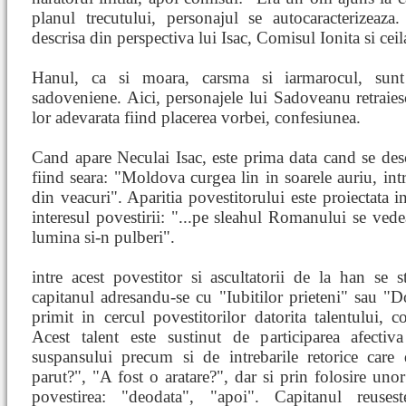
planul trecutului, personajul se autocaracterizeaz
descrisa din perspectiva lui Isac, Comisul Ionita si ceila
Hanul, ca si moara, carsma si iarmarocul, sunt e
sadoveniene. Aici, personajele lui Sadoveanu retraies
lor adevarata fiind placerea vorbei, confesiunea.
Cand apare Neculai Isac, este prima data cand se de
fiind seara: "Moldova curgea lin in soarele auriu, intr-
din veacuri". Aparitia povestitorului este proiectata i
interesul povestirii: "...pe sleahul Romanului se vede
lumina si-n pulberi".
intre acest povestitor si ascultatorii de la han se st
capitanul adresandu-se cu "Iubitilor prieteni" sau "Do
primit in cercul povestitorilor datorita talentului, 
Acest talent este sustinut de participarea afectiv
suspansului precum si de intrebarile retorice care
parut?", "A fost o aratare?", dar si prin folosire uno
povestirea: "deodata", "apoi". Capitanul reuse