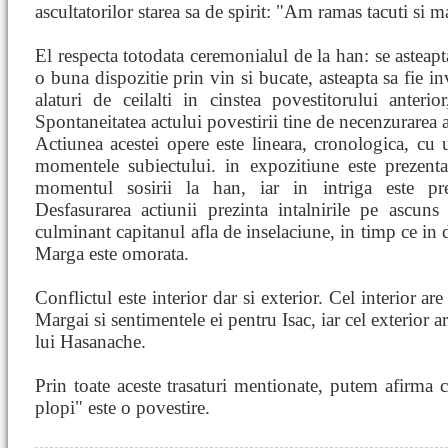
ascultatorilor starea sa de spirit: "Am ramas tacuti si m
El respecta totodata ceremonialul de la han: se asteapt
o buna dispozitie prin vin si bucate, asteapta sa fie i
alaturi de ceilalti in cinstea povestitorului anteri
Spontaneitatea actului povestirii tine de necenzurarea a
Actiunea acestei opere este lineara, cronologica, cu u
momentele subiectului. in expozitiune este prezenta
momentul sosirii la han, iar in intriga este pre
Desfasurarea actiunii prezinta intalnirile pe ascuns
culminant capitanul afla de inselaciune, in timp ce in
Marga este omorata.
Conflictul este interior dar si exterior. Cel interior ar
Margai si sentimentele ei pentru Isac, iar cel exterior a
lui Hasanache.
Prin toate aceste trasaturi mentionate, putem afirma c
plopi" este o povestire.