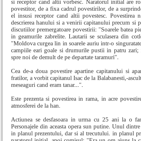
si receptor cand altii vorbesc. Naratorul initial are r
povestitor, de a fixa cadrul povestirilor, de a surprind
el insusi receptor cand altii povestesc. Povestirea n
descrierea hanului si a venirii capitanului precum si p
discutiilor premergatoare povestirii: "Soarele batea pi
in geamurile zabrelite. Lautarii se sculasera din cotlo
"Moldova curgea lin in soarele auriu intr-o singuratate 
campiile eari goale si drumurile pustii in patru zari; 
spre noi de demult de pe departate taramuri".
Cea de-a doua povestire apartine capitanului si apa
fratilor, a vorbit capitanul Isac de la Balabanesti,-ascul
meseaguri cand eram tanar...".
Este prezenta si povestirea in rama, in acre povestirea
atmosferei de la han.
Actiunea se desfasoara in urma cu 25 ani la o fant
Personajele din aceasta opera sun putine. Unul dintre 
in planul prezentului, dar si al trecutului. in planul pr
naratorul initial, apoi comisul: "Era un om ajuns la car