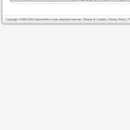
Copyright ©2006-2026
FamousWhy.ro
toate drepturile rezervate |
Termeni & Conditii
|
Privacy Policy
|
T