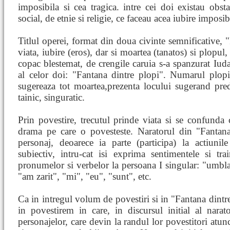
imposibila si cea tragica. intre cei doi existau obs
social, de etnie si religie, ce faceau acea iubire imposib
Titlul operei, format din doua civinte semnificative, 
viata, iubire (eros), dar si moartea (tanatos) si plopul,
copac blestemat, de crengile caruia s-a spanzurat Iud
al celor doi: "Fantana dintre plopi". Numarul plopi
sugereaza tot moartea,prezenta locului sugerand pred
tainic, singuratic.
Prin povestire, trecutul prinde viata si se confunda 
drama pe care o povesteste. Naratorul din "Fantana
personaj, deoarece ia parte (participa) la actiunile 
subiectiv, intru-cat isi exprima sentimentele si trai
pronumelor si verbelor la persoana I singular: "umb
"am zarit", "mi", "eu", "sunt", etc.
Ca in intregul volum de povestiri si in "Fantana dintre
in povestirem in care, in discursul initial al narato
personajelor, care devin la randul lor povestitori atun