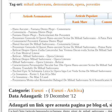
Tag-uri:
mihail sadoveanu
,
demonstratie
,
opera
,
povestire
Articole Populare
Articole Asemanatoare
Rank Mare
Coment
-
Hanu Ancutei - Fantana Dintre Plopi - Comentariu
-
Comentariu - Fantana Dintre Plopi
-
Fantana Dintre Plopi - Particularitati Ale Povestirii
-
Prezentare Generala A Operei Hanu-ancutei Scrisa De Mihail Sadoveanu - A Patra Part
-
Comentariul Povestirii Fantana Dintre Plopi
-
Hanul Ancutei De Mihail Sadoveanu - Comentariu Literar
-
Prezentare Generala A Operei Hanu-ancutei Scrisa De Mihail Sadoveanu - Prima Parte
-
Referat Despre Opera Zodia Cancerului Sau Vremea Ducai-voda Scrisa De Mihail Sad
-
Ce Este Motivul Literar
-
Referat - Mihail Sadoveanu - Opera Literara
-
Referat Despre Mihail Sadoveanu - Opera Literara
-
Mihail Sadoveanu - Opera Literara - Referat
-
Caracterizarea Personajului Neculai Isac Din Opera Hanu-ancutei Scrisa De Mihail S
-
Domnu Trandafir De Mihail Sadoveanu
-
Nucleul Epic Si Substanta Lirica In Opera Iapa Lui Voda Scrisa De Mihail Sadoveanu
-
Ce Inseamna - Porter L Eau A La Mer
-
Ce Inseamna - No Man S Land
-
Prezentarea Motto-ului Romanului Baltagul De Mihail Sadoveanu Si A Semnificatiei A
Categorie:
Eseuri
- (
Eseuri - Archiva
)
Data Adaugarii:
19 December '12
Adaugati un link spre aceasta pagina pe blog-ul, si