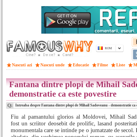
ROM
Nascuti azi
Nascuti unde
Educatie
Filme
Liste
M
Fantana dintre plopi de Mihail Sad
demonstratie ca este povestire
Q:
Intreaba despre Fantana dintre plopi de Mihail Sadoveanu - demonstratie ca e
Fiu al pamantului glorios al Moldovei, Mihail Sa
fost un scriitor deosebit de prolific, lasand posteritat
monumentala care se intinde pe o jumatzate de secol
altadata, din vechimea poporului roman, cu asezarile s