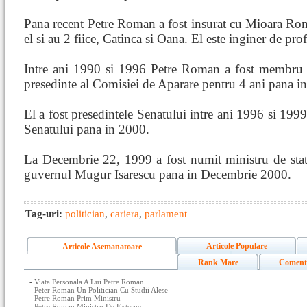
Pana recent Petre Roman a fost insurat cu Mioara Roma
el si au 2 fiice, Catinca si Oana. El este inginer de prof
Intre ani 1990 si 1996 Petre Roman a fost membru a
presedinte al Comisiei de Aparare pentru 4 ani pana i
El a fost presedintele Senatului intre ani 1996 si 1999
Senatului pana in 2000.
La Decembrie 22, 1999 a fost numit ministru de stat, 
guvernul Mugur Isarescu pana in Decembrie 2000.
Tag-uri:
politician
,
cariera
,
parlament
Articole Populare
Articole Asemanatoare
Rank Mare
Coment
-
Viata Personala A Lui Petre Roman
-
Peter Roman Un Politician Cu Studii Alese
-
Petre Roman Prim Ministru
-
Petre Roman Ministru De Externe