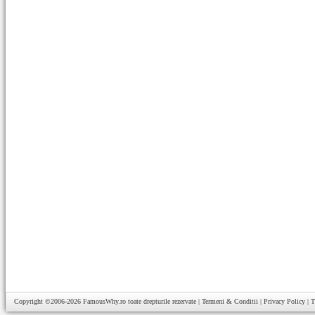
Copyright ©2006-2026
FamousWhy.ro
toate drepturile rezervate |
Termeni & Conditii
|
Privacy Policy
|
T