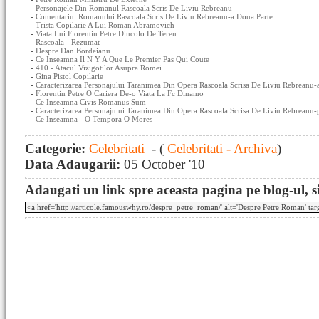
-
Personajele Din Romanul Rascoala Scris De Liviu Rebreanu
-
Comentariul Romanului Rascoala Scris De Liviu Rebreanu-a Doua Parte
-
Trista Copilarie A Lui Roman Abramovich
-
Viata Lui Florentin Petre Dincolo De Teren
-
Rascoala - Rezumat
-
Despre Dan Bordeianu
-
Ce Inseamna Il N Y A Que Le Premier Pas Qui Coute
-
410 - Atacul Vizigotilor Asupra Romei
-
Gina Pistol Copilarie
-
Caracterizarea Personajului Taranimea Din Opera Rascoala Scrisa De Liviu Rebreanu-
-
Florentin Petre O Cariera De-o Viata La Fc Dinamo
-
Ce Inseamna Civis Romanus Sum
-
Caracterizarea Personajului Taranimea Din Opera Rascoala Scrisa De Liviu Rebreanu-
-
Ce Inseamna - O Tempora O Mores
Categorie:
Celebritati
- (
Celebritati - Archiva
)
Data Adaugarii:
05 October '10
Adaugati un link spre aceasta pagina pe blog-ul, si