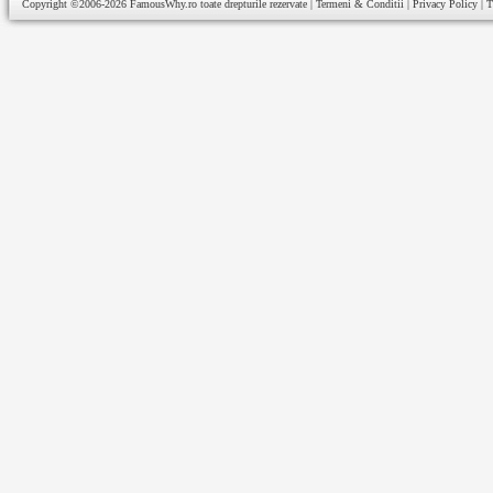
Copyright ©2006-2026
FamousWhy.ro
toate drepturile rezervate |
Termeni & Conditii
|
Privacy Policy
|
T