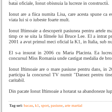
batai oficiale, Ionut obisnuia la lucreze in constructii.
Ionut are a fiica numita Lisa, care acesta spune ca e
viata lui si o iubeste foarte mult.
Ionut Iftimoaie a descoperit pasiunea pentru artele ma
timp ce se uita la filmele lui Bruce Lee. El a intrat p
2001 a avut primul meci oficial la K1, in Italia, sub 
El s-a insurat in 2006 cu Maria Placinta. Ea lucrea
concursul Miss Romania unde castigat medalia de bro
Ionut Iftimoaie are o mare pasiune pentru dans, in 
participa la concursul TV numit "Dansez pentru tine
caritabil.
Din pacate Ionut Iftimoaie a hotarat sa abandoneze lup
Tag-uri:
bacau
,
k1
,
sport
,
pasiune
,
arte martial