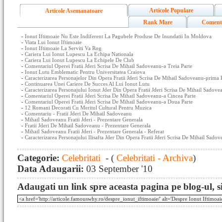
Articole Populare
Articole Asemanatoare
Rank Mare
Coment
-
Ionut Iftimoaie Nu Este Indiferent La Pagubele Produse De Inundatii In Moldova
-
Viata Lui Ionut Iftimoaie
-
Ionut Iftimoaie La Serviti Va Rog
-
Cariera Lui Ionut Lupescu La Echipa Nationala
-
Cariera Lui Ionut Lupescu La Echipele De Club
-
Comentariul Operei Fratii Jderi Scrisa De Mihail Sadoveanu-a Treia Parte
-
Ionut Lutu Emblematic Pentru Universitatea Craiova
-
Caracterizarea Personajelor Din Opera Fratii Jderi Scrisa De Mihail Sadoveanu-prima 
-
Continuarea Unei Cariere De Succes Al Lui Ionut Lutu
-
Caracterizarea Personajului Ionut Jder Din Opera Fratii Jderi Scrisa De Mihail Sadove
-
Comentariul Operei Fratii Jderi Scrisa De Mihail Sadoveanu-a Cincea Parte
-
Comentariul Operei Fratii Jderi Scrisa De Mihail Sadoveanu-a Doua Parte
-
12 Romani Decorati Cu Meritul Cultural Pentru Muzica
-
Comentariu - Fratii Jderi De Mihail Sadoveanu
-
Mihail Sadoveanu Fratii Jderi - Prezentare Generala
-
Fratii Jderi De Mihail Sadoveanu - Prezentare Generala
-
Mihail Sadoveanu Fratii Jderi - Prezentare Generala - Referat
-
Caracterizarea Personajului Ilisafta Jder Din Opera Fratii Jderi Scrisa De Mihail Sado
Categorie:
Celebritati
- (
Celebritati - Archiva
)
Data Adaugarii:
03 September '10
Adaugati un link spre aceasta pagina pe blog-ul, si