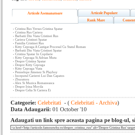
Articole Populare
Articole Asemanatoare
Rank Mare
Coment
-
Cristina Rus Versus Cristina Spatar
-
Cristina Rus Cariera
-
Barbatii Din Viata Cristinei Rus
-
Cariera Cristinei Spatar
-
Familia Cristinei Rus
-
Kitty Cepraga A Castigat Procesul Cu Statul Roman
-
Barbatii Din Viata Cristinei Spatar
-
Cristina Spatar In Copilarie
-
Kitty Cepraga Si Adrian Mutu
-
Despre Cristina Spatar
-
Despre Kitty Cepraga
-
Kitty Cepraga Viata
-
Pennelope Jimenez Si Playboy
-
Inceputul Carierei Lui Dan Capatos
-
Zburatoru
-
Alex Si Muzica Romaneasca
-
Despre Irina Movila
-
Despre Celia Si Cariera Ei
Categorie:
Celebritati
- (
Celebritati - Archiva
)
Data Adaugarii:
01 October '10
Adaugati un link spre aceasta pagina pe blog-ul, si