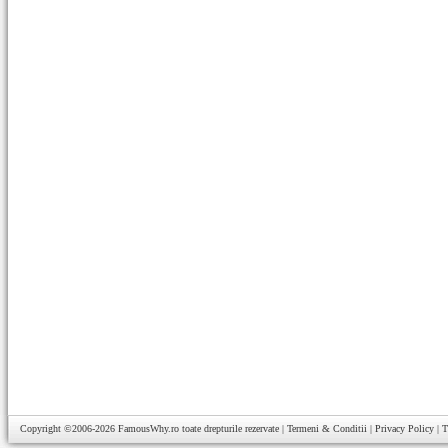
Copyright ©2006-2026
FamousWhy.ro
toate drepturile rezervate |
Termeni & Conditii
|
Privacy Policy
|
T