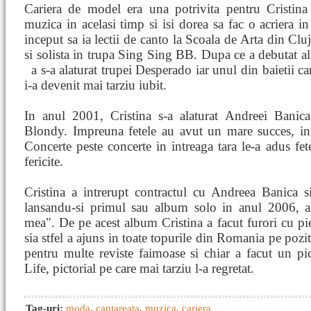
Cariera de model era una potrivita pentru Cristina 
muzica in acelasi timp si isi dorea sa fac o acriera 
inceput sa ia lectii de canto la Scoala de Arta din Clu
si solista in trupa Sing Sing BB. Dupa ce a debutat a
a s-a alaturat trupei Desperado iar unul din baietii c
i-a devenit mai tarziu iubit.
In anul 2001, Cristina s-a alaturat Andreei Banic
Blondy. Impreuna fetele au avut un mare succes, i
Concerte peste concerte in intreaga tara le-a adus fete
fericite.
Cristina a intrerupt contractul cu Andreea Banica si
lansandu-si primul sau album solo in anul 2006, 
mea". De pe acest album Cristina a facut furori cu p
sia stfel a ajuns in toate topurile din Romania pe pozit
pentru multe reviste faimoase si chiar a facut un pi
Life, pictorial pe care mai tarziu l-a regretat.
Tag-uri:
moda
,
cantareata
,
muzica
,
cariera