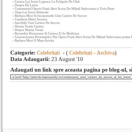
-
Cariera Lui Ionut Lupescu La Echipele De Club
-
Despre Ali Larter
-
Comentariul Operei Fratii Jderi Scrisa De Mihail Sadoveanu-a Treia Parte
-
Viata Lui Ionut Iftimoaie
-
Barbara Mori Si Inceputurile Unei Cariere De Succes
-
Copilaria Alinei Sorescu
-
Sacrifiile Unei Cariere De Succes
-
Shania Twain Cariera
-
Despre Shania Twain
-
Ruxandra Hurezeanu Si Cariera Ei In Medicina
-
Caracterizarea Personajelor Din Opera Fratii Jderi Scrisa De Mihail Sadoveanu-prima 
-
Barbara Mori O Mare Actrita
Categorie:
Celebritati
- (
Celebritati - Archiva
)
Data Adaugarii:
23 August '10
Adaugati un link spre aceasta pagina pe blog-ul, si