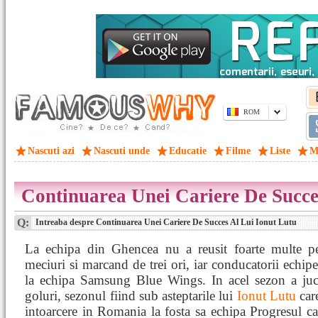
ROM
Nascuti azi
Nascuti unde
Educatie
Filme
Liste
M
Continuarea Unei Cariere De Succe
Q:
Intreaba despre Continuarea Unei Cariere De Succes Al Lui Ionut Lutu
La echipa din Ghencea nu a reusit foarte multe p
meciuri si marcand de trei ori, iar conducatorii echi
la echipa Samsung Blue Wings. In acel sezon a juc
goluri, sezonul fiind sub asteptarile lui
Ionut Lutu
care
intoarcere in Romania la fosta sa echipa Progresul c