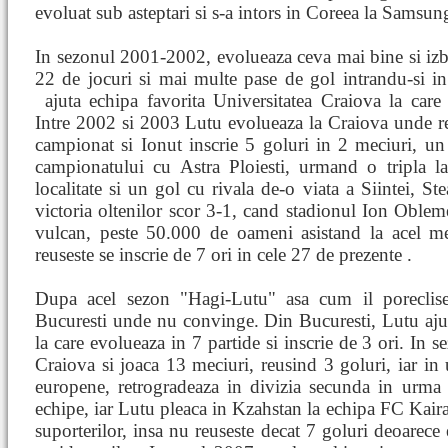
evoluat sub asteptari si s-a intors in Coreea la Samsu
In sezonul 2001-2002, evolueaza ceva mai bine si izbut
22 de jocuri si mai multe pase de gol intrandu-si i
ajuta echipa favorita Universitatea Craiova la car
Intre 2002 si 2003 Lutu evolueaza la Craiova unde r
campionat si Ionut inscrie 5 goluri in 2 meciuri, u
campionatului cu Astra Ploiesti, urmand o tripla
localitate si un gol cu rivala de-o viata a Siintei, S
victoria oltenilor scor 3-1, cand stadionul Ion Oblem
vulcan, peste 50.000 de oameni asistand la acel me
reuseste se inscrie de 7 ori in cele 27 de prezente .
Dupa acel sezon "Hagi-Lutu" asa cum il poreclise
Bucuresti unde nu convinge. Din Bucuresti, Lutu aju
la care evolueaza in 7 partide si inscrie de 3 ori. In 
Craiova si joaca 13 meciuri, reusind 3 goluri, iar in
europene, retrogradeaza in divizia secunda in urma u
echipe, iar Lutu pleaca in Kzahstan la echipa FC Kaira
suporterilor, insa nu reuseste decat 7 goluri deoarece