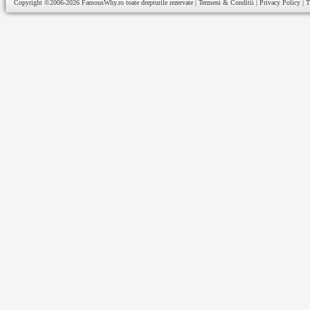
Copyright ©2006-2026
FamousWhy.ro
toate drepturile rezervate |
Termeni & Conditii
|
Privacy Policy
|
T