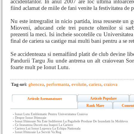
accidentarilor. In anul 2007 are loc ultima intoarcer
fiind aclamat de miile de fani venite la festivitatea de p
Nu este intregralist in nicio partida, insa reuseste un
Mioveni, aducand cele trei puncte oltenilor si sarb
prezenti la meci. Isi incheie socotelile cu Universitat
final de cariera sa castige mai multi bani pentru a se ret
Se accidenteaza si nemaifiind platit de club devine libe
Pandurii Targu Jiu unde antrena un alt craiovean Sori
foarte mult pe Ionut Lutu.
Tag-uri:
ghencea
,
performanta
,
evolutie
,
cariera
,
craiova
Articole Populare
Articole Asemanatoare
Rank Mare
Coment
-
Ionut Lutu Emblematic Pentru Universitatea Craiova
-
Despre Ionut Iftimoaie
-
Ionut Iftimoaie Nu Este Indiferent La Pagubele Produse De Inundatii In Moldova
-
Ce Inseamna Duceti-ma Inapoi La Cariere
-
Cariera Lui Ionut Lupescu La Echipa Nationala
-
Ionut Iftimoaie La Serviti Va Rog