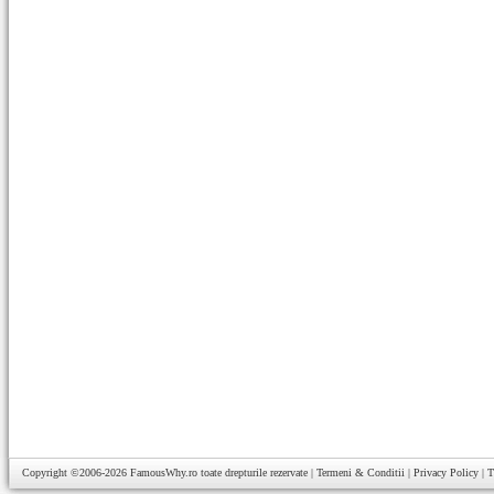
Copyright ©2006-2026
FamousWhy.ro
toate drepturile rezervate |
Termeni & Conditii
|
Privacy Policy
|
T