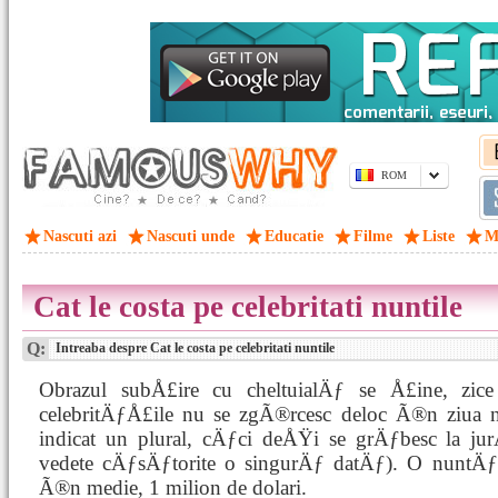
ROM
Nascuti azi
Nascuti unde
Educatie
Filme
Liste
M
Cat le costa pe celebritati nuntile
Q:
Intreaba despre Cat le costa pe celebritati nuntile
Obrazul subÅ£ire cu cheltuialÄƒ se Å£ine, zic
celebritÄƒÅ£ile nu se zgÃ®rcesc deloc Ã®n ziua nu
indicat un plural, cÄƒci deÅŸi se grÄƒbesc la jur
vedete cÄƒsÄƒtorite o singurÄƒ datÄƒ). O nuntÄƒ
Ã®n medie, 1 milion de dolari.