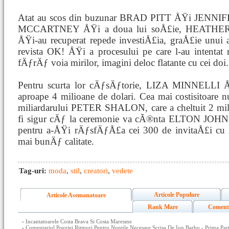
Atat au scos din buzunar BRAD PITT ÅŸi JENN
MCCARTNEY ÅŸi a doua lui soÅ£ie, HEATHE
ÅŸi-au recuperat repede investiÅ£ia, graÅ£ie unui 
revista OK! ÅŸi a procesului pe care l-au intentat re
fÄƒrÄƒ voia mirilor, imagini deloc flatante cu cei doi.
Pentru scurta lor cÄƒsÄƒtorie, LIZA MINNELLI
aproape 4 milioane de dolari. Cea mai costisitoare 
miliardarului PETER SHALON, care a cheltuit 2 mil
fi sigur cÄƒ la ceremonie va cÃ®nta ELTON JOHN. P
pentru a-ÅŸi rÄƒsfÄƒÅ£a cei 300 de invitaÅ£i cu
mai bunÄƒ calitate.
Tag-uri:
moda
,
stil
,
creatori
,
vedete
Articole Populare
Articole Asemanatoare
Rank Mare
Coment
-
Incantatoarele Costa Brava Si Costa Maresme
-
Comentariul Poeziei Ritmuri Pentru Nuntile Necesare Scrisa De Ion Barbu - Prima Par