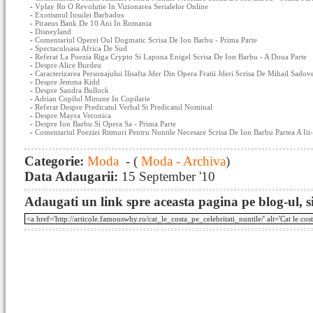
-
Vplay Ro O Revolutie In Vizionarea Serialelor Online
-
Exotismul Insulei Barbados
-
Piraeus Bank De 10 Ani In Romania
-
Disneyland
-
Comentariul Operei Oul Dogmatic Scrisa De Ion Barbu - Prima Parte
-
Spectaculoasa Africa De Sud
-
Referat La Poezia Riga Crypto Si Lapona Enigel Scrisa De Ion Barbu - A Doua Parte
-
Despre Alice Burdeu
-
Caracterizarea Personajului Ilisafta Jder Din Opera Fratii Jderi Scrisa De Mihail Sado
-
Despre Jemma Kidd
-
Despre Sandra Bullock
-
Adrian Copilul Minune In Copilarie
-
Referat Despre Predicatul Verbal Si Predicatul Nominal
-
Despre Mayra Veronica
-
Despre Ion Barbu Si Opera Sa - Prima Parte
-
Comentariul Poeziei Ritmuri Pentru Nuntile Necesare Scrisa De Ion Barbu Partea A Iii
Categorie:
Moda
- (
Moda - Archiva
)
Data Adaugarii:
15 September '10
Adaugati un link spre aceasta pagina pe blog-ul, si