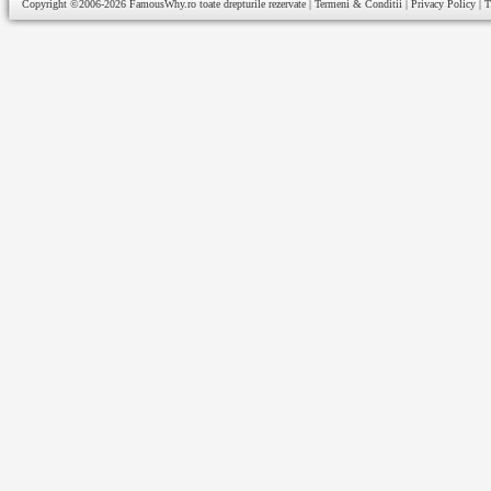
Copyright ©2006-2026
FamousWhy.ro
toate drepturile rezervate |
Termeni & Conditii
|
Privacy Policy
|
T