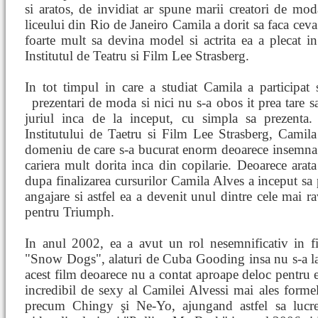
si aratos, de invidiat ar spune marii creatori de mod
liceului din Rio de Janeiro Camila a dorit sa faca ceva 
foarte mult sa devina model si actrita ea a plecat 
Institutul de Teatru si Film Lee Strasberg.
In tot timpul in care a studiat Camila a participat s
prezentari de moda si nici nu s-a obos
it prea tare s
juriul inca de la inceput, cu simpla sa prezenta.
Institutului de Taetru si Film Lee Strasberg, Camil
domeniu de care s-a bucurat enorm deoarece insemna 
cariera mult dorita inca din copilarie. Deoarece arata 
dupa finalizarea cursurilor Camila Alves a inceput sa
angajare si astfel ea a devenit unul dintre cele mai r
pentru Triumph.
In anul 2002, ea a avut un rol nesemnificativ in f
"Snow Dogs", alaturi de Cuba Gooding insa nu s-a lau
acest film deoarece nu a contat aproape deloc pentru ea
incredibil de sexy al Camilei Alvessi mai ales formele 
precum Chingy şi Ne-Yo, ajungand astfel sa lucr