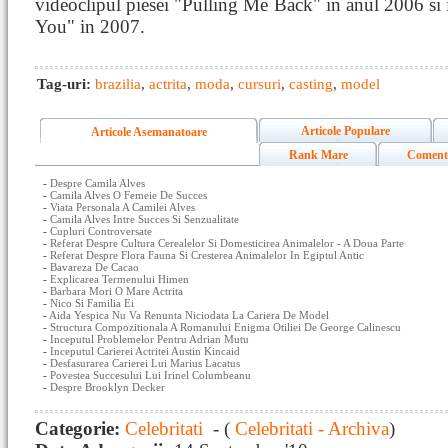
videoclipul piesei "Pulling Me Back" in anul 2006 si 
You" in 2007.
Tag-uri:
brazilia
,
actrita
,
moda
,
cursuri
,
casting
,
model
Articole Populare
Articole Asemanatoare
Rank Mare
Coment
-
Despre Camila Alves
-
Camila Alves O Femeie De Succes
-
Viata Personala A Camilei Alves
-
Camila Alves Intre Succes Si Senzualitate
-
Cupluri Controversate
-
Referat Despre Cultura Cerealelor Si Domesticirea Animalelor - A Doua Parte
-
Referat Despre Flora Fauna Si Cresterea Animalelor In Egiptul Antic
-
Bavareza De Cacao
-
Explicarea Termenului Himen
-
Barbara Mori O Mare Actrita
-
Nico Si Familia Ei
-
Aida Yespica Nu Va Renunta Niciodata La Cariera De Model
-
Structura Compozitionala A Romanului Enigma Otiliei De George Calinescu
-
Inceputul Problemelor Pentru Adrian Mutu
-
Inceputul Carierei Actritei Austin Kincaid
-
Desfasurarea Carierei Lui Marius Lacatus
-
Povestea Succesului Lui Irinel Columbeanu
-
Despre Brooklyn Decker
Categorie:
Celebritati
- (
Celebritati - Archiva
)