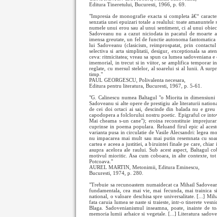
Editura Tineretului, Bucuresti, 1966, p. 69.
"Impresia de monografie exacta si completa â€“ caracteri
senzatia unei epuizari totale a realului: toate amanuntele 
numele unui erou sau al unui sentiment, ci al unui obiect
Sadoveanu nu a cazut niciodata in pacatul de moarte al 
imensa greutate, un fel de functie autonoma fantomatica â€
lui Sadoveanu (clasicism, reimprospatat, prin contactul
selectiva si arta simplitatii, desigur, exceptionala sa a
ceva: ritmicitatea; vreau sa spun ca lumea sadoveniana e
imemorial, in trecut si in viitor, se amplifica temporar in
reglate, cu mersul stelelor, al soarelui si al lunii. A s
timp."
PAUL GEORGESCU, Polivalenta necesara,
Editura pentru literatura, Bucuresti, 1967, p. 5-61.
"G. Calinescu numea Baltagul "o Miorita in dimensiuni mar
Sadoveanu si alte opere de prestigiu ale literaturii nation
de cei doi ortaci ai sai, descinde din balada nu e greu
capodopera a folclorului nostru poetic. Epigraful ce intov
Mai cheama s-un cane"); eroina reconstituie imprejuraril
cuprinse in poema populara. Reluand firul epic al acestei
varianta pusa in circulatie de Vasile Alecsandri: legea mo
nu impacarea mai mult sau mai putin resemnata cu soarta,
cartea e aceea a justitiei, a biruintei finale pe care, chia
asupra acelora ale raului. Sub acest aspect, Baltagul c
motivul mioritic. Asa cum coboara, in alte contexte, tot 
Potcoava."
AUREL MARTIN, Metonimii, Editura Eminescu,
Bucuresti, 1974, p. 280.
"Trebuie sa recunoastem numaidecat ca Mihail Sadoveanu
fundamentala, cea mai vie, mai fecunda, mai trainica si 
national, o valoare deschisa spre universalitate. [...] Mih
fata caruia lumea se naste si traieste, intr-o tinerete ve
Blaga. Sadovenianismul inseamna, poate, inainte de toat
memoria lumii arhaice si vegetale. [...] Literatura sadov