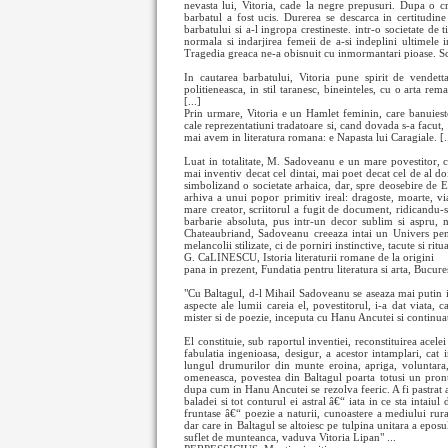
nevasta lui, Vitoria, cade la negre prepusuri. Dupa o cr
barbatul a fost ucis. Durerea se descarca in certitudine
barbatului si a-l ingropa crestineste. intr-o societate de 
normala si indarjirea femeii de a-si indeplini ultimele i
Tragedia greaca ne-a obisnuit cu inmormantari pioase. Scr
In cautarea barbatului, Vitoria pune spirit de vendett
politieneasca, in stil taranesc, bineinteles, cu o arta rem
[...]
Prin urmare, Vitoria e un Hamlet feminin, care banuiest
cale reprezentatiuni tradatoare si, cand dovada s-a facut
mai avem in literatura romana: e Napasta lui Caragiale. [.
Luat in totalitate, M. Sadoveanu e un mare povestitor, c
mai inventiv decat cel dintai, mai poet decat cel de al doi
simbolizand o societate arhaica, dar, spre deosebire de Emi
arhiva a unui popor primitiv ireal: dragoste, moarte, via
mare creator, scriitorul a fugit de document, ridicandu
barbarie absoluta, pus intr-un decor sublim si aspru, ma
Chateaubriand, Sadoveanu creeaza intai un Univers pentr
melancolii stilizate, ci de porniri instinctive, tacute si ritua
G. CaLINESCU, Istoria literaturii romane de la origini
pana in prezent, Fundatia pentru literatura si arta, Bucure
"Cu Baltagul, d-l Mihail Sadoveanu se aseaza mai putin in
aspecte ale lumii careia el, povestitorul, i-a dat viata, 
mister si de poezie, inceputa cu Hanu Ancutei si continuat
El constituie, sub raportul inventiei, reconstituirea acele
fabulatia ingenioasa, desigur, a acestor intamplari, cat 
lungul drumurilor din munte eroina, apriga, voluntara
omeneasca, povestea din Baltagul poarta totusi un pron
dupa cum in Hanu Ancutei se rezolva feeric. A fi pastrat ac
baladei si tot conturul ei astral â€“ iata in ce sta intaiul
fruntase â€“ poezie a naturii, cunoastere a mediului ru
dar care in Baltagul se altoiesc pe tulpina unitara a eposu
suflet de munteanca, vaduva Vitoria Lipan" ...