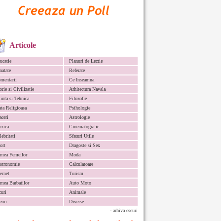
Articole
ucatie
Planuri de Lectie
natate
Referate
mentarii
Ce Inseamna
orie si Civilizatie
Arhitectura Navala
iinta si Tehnica
Filozofie
ata Religioasa
Psihologie
aceri
Astrologie
zica
Cinematografie
lebritati
Sfaturi Utile
ort
Dragoste si Sex
mea Femeilor
Moda
stronomie
Calculatoare
ternet
Turism
mea Barbatilor
Auto Moto
curi
Animale
euri
Diverse
- arhiva eseuri