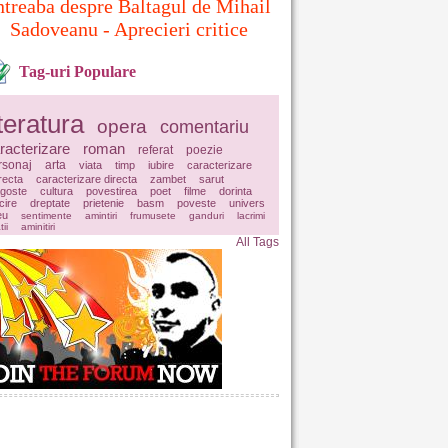
ntreaba despre Baltagul de Mihail
Sadoveanu - Aprecieri critice
Tag-uri Populare
iteratura
opera
comentariu
racterizare
roman
referat
poezie
rsonaj
arta
viata
timp
iubire
caracterizare
irecta
caracterizare directa
zambet
sarut
agoste
cultura
povestirea
poet
filme
dorinta
icire
dreptate
prietenie
basm
poveste
univers
eu
sentimente
amintiri
frumusete
ganduri
lacrimi
tii
aminitiri
All Tags