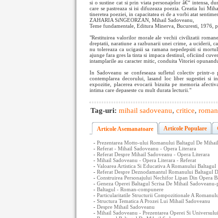
si o sustine cat si prin viata personajelor â€“ intensa, du
care se pastreaza si isi difuzeaza poezia. Creatia lui Mi
tineretea poeziei, in capacitatea ei de a vorbi atat sentiment
ZAHARIA SiNGEORZAN, Mihail Sadoveanu,
Teme fundamentale, Editura Minerva, Bucuresti, 1976, p
"Restituirea valorilor morale ale vechii civilizatii roman
dreptatii, naratiune a razbunarii unei crime, a uciderii, c
nu tolereaza ca ucigasii sa ramana nepedepsiti si mortul
ajunge fara gres la tinta si impaca destinul, oficiind cuven
intamplarile au caracter mitic, conduita Vitoriei opunandu-se
In Sadoveanu se confeseaza sufletul colectiv printr-o p
contemplarea decorului, lasand loc liber sugestiei si i
expozitie, placerea evocarii bizuita pe memoria afectiva 
intima care depaseste cu mult durata lecturii."
Tag-uri:
mihail sadoveanu
,
critice
,
roman
Articole Populare
Articole Asemanatoare
-
Prezentarea Motto-ului Romanului Baltagul De Mihail
-
Referat - Mihail Sadoveanu - Opera Literara
-
Referat Despre Mihail Sadoveanu - Opera Literara
-
Mihail Sadoveanu - Opera Literara - Referat
-
Valoarea Artistica Si Educativa A Romanului Baltagul
-
Referat Despre Deznodamantul Romanului Baltagul 
-
Construirea Personajului Nechifor Lipan Din Opera B
-
Geneza Operei Baltagul Scrisa De Mihail Sadoveanu-
-
Baltagul - Roman-compunere
-
Particularitatile Structurii Compozitionale A Romanu
-
Structura Tematica A Prozei Lui Mihail Sadoveanu
-
Despre Mihail Sadoveanu
-
Mihail Sadoveanu - Prezentarea Operei Si Universului