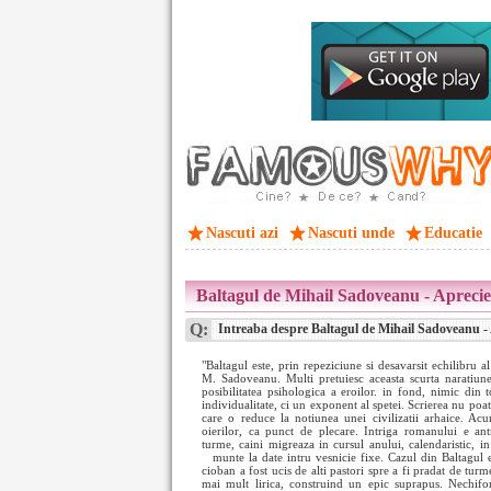
Nascuti azi
Nascuti unde
Educatie
Baltagul de Mihail Sadoveanu - Aprecier
Q:
Intreaba despre Baltagul de Mihail Sadoveanu - A
"Baltagul este, prin repeziciune si desavarsit echilibru a
M. Sadoveanu. Multi pretuiesc aceasta scurta naratiune
posibilitatea psihologica a eroilor. in fond, nimic din t
individualitate, ci un exponent al spetei. Scrierea nu poat
care o reduce la notiunea unei civilizatii arhaice. Ac
oierilor, ca punct de plecare. Intriga romanului e ant
turme, caini migreaza in cursul anului, calendaristic, i
munte la date intru vesnicie fixe. Cazul din Baltagul
cioban a fost ucis de alti pastori spre a fi pradat de turm
mai mult lirica, construind un epic suprapus. Nechifo