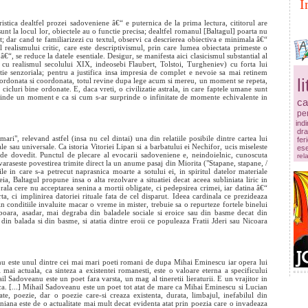
I
stica dealtfel prozei sadoveniene â€“ e puternica de la prima lectura, cititorul are
sunt la locul lor, obiectele au o functie precisa; dealtfel romanul [Baltagul] poarta nu
; dar cand te familiarizezi cu textul, observi ca descrierea obiectiva e minimala â€“
realismului critic, care este descriptivismul, prin care lumea obiectata primeste o
“, se reduce la datele esentiale. Desigur, se manifesta aici clasicismul substantial al
 cu realismul secolului XIX, indeosebi Flaubert, Tolstoi, Turgheniev) cu forta lui
tentie senzoriala; pentru a justifica insa impresia de complet e nevoie sa mai retinem
l
 ordonata si coordonata, totul revine dupa lege acum si mereu, un moment se repeta,
 cicluri bine ordonate. E, daca vreti, o civilizatie astrala, in care faptele umane sunt
urprinde un moment e ca si cum s-ar surprinde o infinitate de momente echivalente in
ca
pe
ind
dr
i", relevand astfel (insa nu cel dintai) una din relatiile posibile dintre cartea lui
fer
ale sau universale. Ca istoria Vitoriei Lipan si a barbatului ei Nechifor, ucis miseleste
es
 de dovedit. Punctul de plecare al evocarii sadoveniene e, neindoielnic, cunoscuta
rela
araseste povestirea trimite direct la un anume pasaj din Miorita ("Stapane, stapane, /
e in care s-a petrecut naprasnica moarte a sotului ei, in spiritul datelor materiale
a, Baltagul propune insa o alta rezolvare a situatiei decat aceea subliniata liric in
rala cere nu acceptarea senina a mortii obligate, ci pedepsirea crimei, iar datina â€“
 ci implinirea datoriei rituale fata de cel disparut. Ideea cardinala ce prezideaza
r in conditiile invaluite macar o vreme in mister, trebuie sa o repurteze fortele binelui
oboara, asadar, mai degraba din baladele sociale si eroice sau din basme decat din
din balada si din basme, si atatia dintre eroii ce populeaza Fratii Jderi sau Nicoara
 este unul dintre cei mai mari poeti romani de dupa Mihai Eminescu iar opera lui
mai actuala, ca sinteza a existentei romanesti, este o valoare eterna a specificului
ail Sadoveanu este un poet fara varsta, un mag al tineretii lieraturii. E un vrajitor in
snica. [...] Mihail Sadoveanu este un poet tot atat de mare ca Mihai Eminescu si Lucian
e, poezie, dar o poezie care-si creaza existenta, durata, limbajul, inefabilul din
eniana este de o actualitate mai mult decat evidenta atat prin poezia care o invadeaza