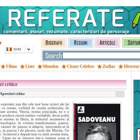
ROM
Filme
Liste
Monden
Citate Celebre
Zodiac
Director
i critice
precieri critice
l expresiei, una din cele mai bune scrieri ale lui
 ca roman, vorbind de creatia scriitorului, de
oate acestea, Vitoria, eroina principala, nu e o
e produce emotii estetice veritabile, decat acelui
um suntem in Dacia, in teritoriul muntenesc al
ropologica. in virtutea transhumantei, pastori,
n cautare de pasune si adapost, intorcandu-se la
 e, in punctu
l de plecare, acela din Miorita. Un
e. Scriitorul a depasit insa cu mult aceasta tema,
r Lipan nu se intoarce intr-o toamna acasa si