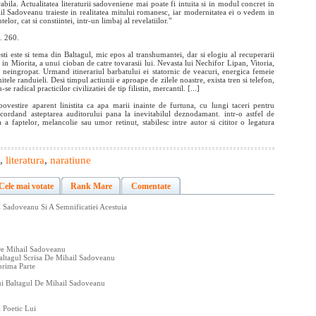
rabila. Actualitatea literaturii sadoveniene mai poate fi intuita si in modul concret in
hail Sadoveanu traieste in realitatea mitului romanesc, iar modernitatea ei o vedem in
elor, cat si constiintei, intr-un limbaj al revelatiilor."
. 260.
esti este si tema din Baltagul, mic epos al transhumantei, dar si elogiu al recuperarii
a in Miorita, a unui cioban de catre tovarasii lui. Nevasta lui Nechifor Lipan, Vitoria,
 neingropat. Urmand itinerariul barbatului ei statornic de veacuri, energica femeie
itele randuieli. Desi timpul actiunii e aproape de zilele noastre, exista tren si telefon,
 radical practicilor civilizatiei de tip filistin, mercantil. [...]
ovestire aparent linistita ca apa marii inainte de furtuna, cu lungi taceri pentru
ncordand asteptarea auditorului pana la inevitabilul deznodamant. intr-o astfel de
a faptelor, melancolie sau umor retinut, stabilesc intre autor si cititor o legatura
,
literatura
,
naratiune
Cele mai votate
Rank Mare
Comentate
 Sadoveanu Si A Semnificatiei Acestuia
De Mihail Sadoveanu
altagul Scrisa De Mihail Sadoveanu
prima Parte
lui Baltagul De Mihail Sadoveanu
 Poetic Lui