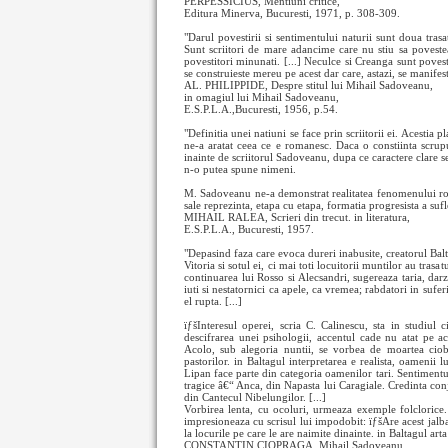
PERPESSICIUS, Mentiuni critice,
Editura Minerva, Bucuresti, 1971, p. 308-309.
"Darul povestirii si sentimentului naturii sunt doua trasat
Sunt scriitori de mare adancime care nu stiu sa povesteas
povestitori minunati. [...] Neculce si Creanga sunt povesti
se construieste mereu pe acest dar care, astazi, se manif
AL. PHILIPPIDE, Despre stitul lui Mihail Sadoveanu,
in omagiul lui Mihail Sadoveanu,
E.S.P.L.A.,Bucuresti, 1956, p.54.
"Definitia unei natiuni se face prin scriitorii ei. Acestia
ne-a aratat ceea ce e romanesc. Daca o constiinta scrupul
inainte de scriitorul Sadoveanu, dupa ce caractere clare s
n-o putea spune nimeni.
M. Sadoveanu ne-a demonstrat realitatea fenomenului ro
sale reprezinta, etapa cu etapa, formatia progresista a suf
MIHAIL RALEA, Scrieri din trecut. in literatura,
E.S.P.L.A., Bucuresti, 1957.
"Depasind faza care evoca dureri inabusite, creatorul Bal
Vitoria si sotul ei, ci mai toti locuitorii muntilor au tra
continuarea lui Rosso si Alecsandri, sugereaza taria, dar
iuti si nestatornici ca apele, ca vremea; rabdatori in sufer
el rupta. [...]
ïƒšInteresul operei, scria C. Calinescu, sta in studiul c
descifrarea unei psihologii, accentul cade nu atat pe ac
Acolo, sub alegoria nuntii, se vorbea de moartea ciob
pastorilor. in Baltagul interpretarea e realista, oamenii 
Lipan face parte din categoria oamenilor tari. Sentimentul 
tragice â€“ Anca, din Napasta lui Caragiale. Credinta con
din Cantecul Nibelungilor. [...]
Vorbirea lenta, cu ocoluri, urmeaza exemple folclorice. A
impresioneaza cu scrisul lui impodobit: ïƒšAre acest jalb
la locurile pe care le are naimite dinainte. in Baltagul arta
CONSTANTIN CIOPRAGA, Mihail Sadoveanu,