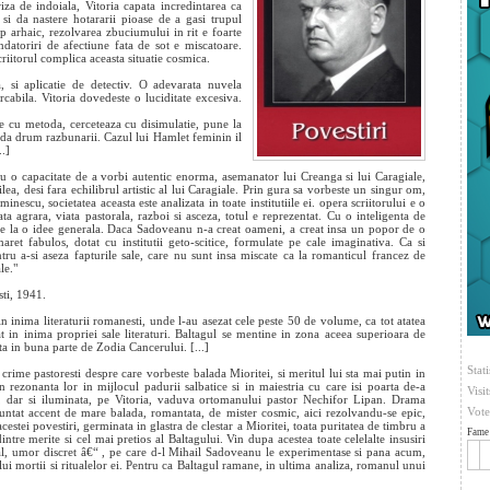
iza de indoiala, Vitoria capata incredintarea ca
 si da nastere hotararii pioase de a gasi trupul
tip arhaic, rezolvarea zbuciumului in rit e foarte
ndatoriri de afectiune fata de sot e miscatoare.
iitorul complica aceasta situatie cosmica.
a, si aplicatie de detectiv. O adevarata nuvela
arcabila. Vitoria dovedeste o luciditate excesiva.
e cu metoda, cerceteaza cu disimulatie, pune la
, da drum razbunarii. Cazul lui Hamlet feminin il
..]
u o capacitate de a vorbi autentic enorma, asemanator lui Creanga si lui Caragiale,
lea, desi fara echilibrul artistic al lui Caragiale. Prin gura sa vorbeste un singur om,
nescu, societatea aceasta este analizata in toate institutiile ei. opera scriitorului e o
ta agrara, viata pastorala, razboi si asceza, totul e reprezentat. Cu o inteligenta de
-se la o idee generala. Daca Sadoveanu n-a creat oameni, a creat insa un popor de o
ret fabulos, dotat cu institutii geto-scitice, formulate pe cale imaginativa. Ca si
u a-si aseza fapturile sale, care nu sunt insa miscate ca la romanticul francez de
le."
sti, 1941.
 inima literaturii romanesti, unde l-au asezat cele peste 50 de volume, ca tot atatea
cat in inima propriei sale literaturi. Baltagul se mentine in zona aceea superioara de
a in buna parte de Zodia Cancerului. [...]
Stati
i crime pastoresti despre care vorbeste balada Mioritei, si meritul lui sta mai putin in
in rezonanta lor in mijlocul padurii salbatice si in maiestria cu care isi poarta de-a
Visi
, dar si iluminata, pe Vitoria, vaduva ortomanului pastor Nechifor Lipan. Drama
Vote
untat accent de mare balada, romantata, de mister cosmic, aici rezolvandu-se epic,
estei povestiri, germinata in glastra de clestar a Mioritei, toata puritatea de timbru a
Fame 
 dintre merite si cel mai pretios al Baltagului. Vin dupa acestea toate celelalte insusiri
ral, umor discret â€“ , pe care d-l Mihail Sadoveanu le experimentase si pana acum,
lui mortii si ritualelor ei. Pentru ca Baltagul ramane, in ultima analiza, romanul unui