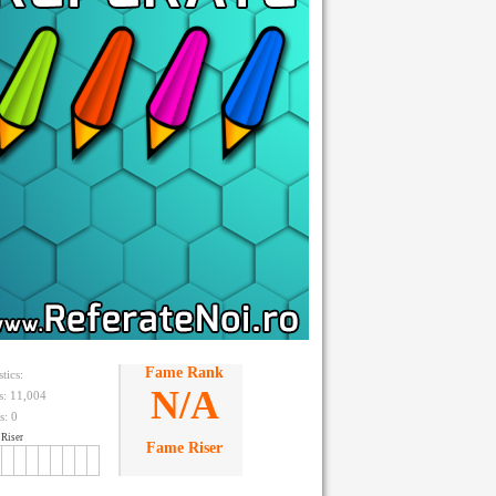
Fame Rank
stics:
N/A
ts: 11,004
s:
0
Riser
Fame Riser