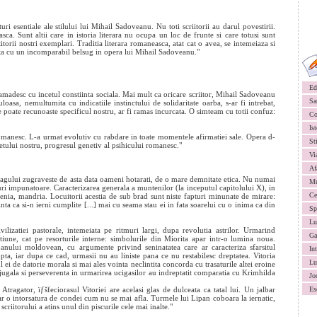
uri esentiale ale stilului lui Mihail Sadoveanu. Nu toti scriitorii au darul povestirii.
ca. Sunt altii care in istoria literara nu ocupa un loc de frunte si care totusi sunt
torii nostri exemplari. Traditia literara romaneasca, atat cat o avea, se intemeiaza si
esta cu un incomparabil belsug in opera lui Mihail Sadoveanu."
Ed
 plamadesc cu incetul constiinta sociala. Mai mult ca oricare scriitor, Mihail Sadoveanu
Sa
oasa, nemultumita cu indicatiile instinctului de solidaritate oarba, s-ar fi intrebat,
e poate recunoaste specificul nostru, ar fi ramas incurcata. O simteam cu totii confuz:
Co
Ist
manesc. L-a urmat evolutiv cu rabdare in toate momentele afirmatiei sale. Opera d-
St
letului nostru, progresul genetiv al psihicului romanesc."
Vi
Af
tagului zugraveste de asta data oameni hotarati, de o mare demnitate etica. Nu numai
Mu
saturi impunatoare. Caracterizarea generala a muntenilor (la inceputul capitolului X), in
Ce
zenia, mandria. Locuitorii acestia de sub brad sunt niste fapturi minunate de mirare:
inta ca si-n ierni cumplite [...] mai cu seama stau ei in fata soarelui cu o inima ca din
Sp
Lu
ivilizatiei pastorale, intemeiata pe ritmuri largi, dupa revolutia astrilor. Urmarind
Ga
tiune, cat pe resorturile interne: simbolurile din Miorita apar intr-o lumina noua.
anului moldovean, cu argumente privind seninatatea care ar caracteriza sfarsitul
In
lupta, iar dupa ce cad, urmasii nu au liniste pana ce nu restabilesc dreptatea. Vitoria
Lu
ei de datorie morala si mai ales vointa neclintita concorda cu trasaturile altei eroine
jugala si perseverenta in urmarirea ucigasilor au indreptatit comparatia cu Krimhilda
Jo
tragator, ïƒšfeciorasul Vitoriei are acelasi glas de dulceata ca tatal lui. Un jalbar
Es
ar o intorsatura de condei cum nu se mai afla. Turmele lui Lipan coboara la iernatic,
 scriitorului a atins unul din piscurile cele mai inalte."