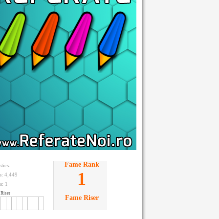
Fame Rank
stics:
1
ts: 4,449
s:
1
Riser
Fame Riser