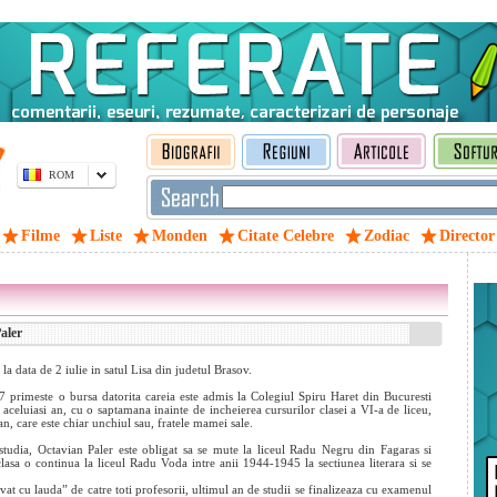
ROM
Filme
Liste
Monden
Citate Celebre
Zodiac
Director
aler
e la data de 2 iulie in satul Lisa din judetul Brasov.
7 primeste o bursa datorita careia este admis la Colegiul Spiru Haret din Bucuresti
 aceluiasi an, cu o saptamana inainte de incheierea cursurilor clasei a VI-a de liceu,
n, care este chiar unchiul sau, fratele mamei sale.
studia, Octavian Paler este obligat sa se mute la liceul Radu Negru din Fagaras si
 clasa o continua
la liceul Radu Voda intre anii 1944-1945 la sectiunea literara si se
at cu lauda” de catre toti profesorii, ultimul an de studii se finalizeaza cu examenul