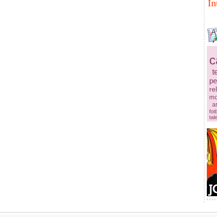
In
c
t
pe
re
mo
ar
fot
tal