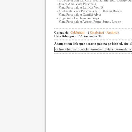
-
Indiscretul Sau Cel Care Vrea Sa Stie Totul Despre D
-
Jessica Alba Viata Personala
-
Viata Personala A Lui Kat Von D
-
Apetisanta Viata Personala A Lui Keanu Reeves
-
Viata Personala A Camilei Alves
-
Rugaciune De Octavian Goga
-
Viata Personala A Actritei Porno Sunny Leone
Categorie:
Celebritati
- (
Celebritati - Archiva
)
Data Adaugarii:
22 November '10
Adaugati un link spre aceasta pagina pe blog-ul, site-u