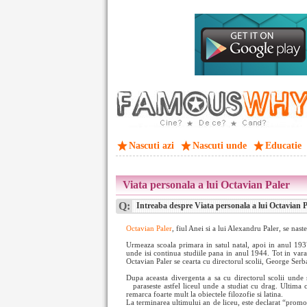
Nascuti azi
Nascuti unde
Educatie
Viata personala a lui Octavian Paler
Q:
Intreaba despre Viata personala a lui Octavian P
Octavian Paler
, fiul Anei si a lui Alexandru Paler, se nast
Urmeaza scoala primara in satul natal, apoi in anul 193
unde isi continua studiile pana in anul 1944. Tot in vara
Octavian Paler se cearta cu directorul scolii, George Serba
Dupa aceasta divergenta a sa cu directorul scolii unde 
paraseste astfel liceul unde a studiat cu drag. Ultima
remarca foarte mult la obiectele filozofie si latina.
La terminarea ultimului an de liceu, este declarat “promov