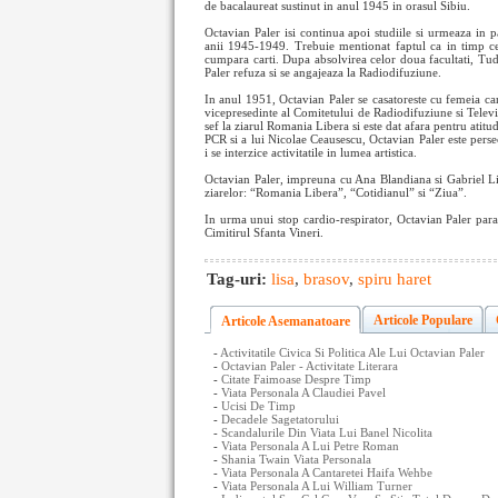
de bacalaureat sustinut in anul 1945 in orasul Sibiu.
Octavian Paler isi continua apoi studiile si urmeaza in pa
anii 1945-1949. Trebuie mentionat faptul ca in timp ce 
cumpara carti. Dupa absolvirea celor doua facultati, Tud
Paler refuza si se angajeaza la Radiodifuziune.
In anul 1951, Octavian Paler se casatoreste cu femeia car
vicepresedinte al Comitetului de Radiodifuziune si Televi
sef la ziarul Romania Libera si este dat afara pentru atitud
PCR si a lui Nicolae Ceausescu, Octavian Paler este persec
i se interzice activitatile in lumea artistica.
Octavian Paler, impreuna cu Ana Blandiana si Gabriel Lii
ziarelor: “Romania Libera”, “Cotidianul” si “Ziua”.
In urma unui stop cardio-respirator, Octavian Paler para
Cimitirul Sfanta Vineri.
Tag-uri:
lisa
,
brasov
,
spiru haret
Articole Populare
Articole Asemanatoare
-
Activitatile Civica Si Politica Ale Lui Octavian Paler
-
Octavian Paler - Activitate Literara
-
Citate Faimoase Despre Timp
-
Viata Personala A Claudiei Pavel
-
Ucisi De Timp
-
Decadele Sagetatorului
-
Scandalurile Din Viata Lui Banel Nicolita
-
Viata Personala A Lui Petre Roman
-
Shania Twain Viata Personala
-
Viata Personala A Cantaretei Haifa Wehbe
-
Viata Personala A Lui William Turner