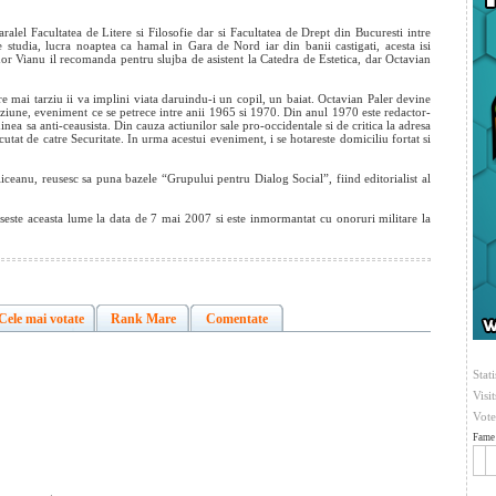
ralel Facultatea de Litere si Filosofie dar si Facultatea de Drept din Bucuresti intre
studia, lucra noaptea ca hamal in Gara de Nord iar din banii castigati, acesta isi
or Vianu il recomanda pentru slujba de asistent la Catedra de Estetica, dar Octavian
e mai tarziu ii va implini viata daruindu-i un copil, un baiat. Octavian Paler devine
ziune, eveniment ce se petrece intre anii 1965 si 1970. Din anul 1970 este redactor-
inea sa anti-ceausista. Din cauza actiunilor sale pro-occidentale si de critica la adresa
utat de catre Securitate. In urma acestui eveniment, i se hotareste domiciliu fortat si
ceanu, reusesc sa puna bazele “Grupului pentru Dialog Social”, fiind editorialist al
seste aceasta lume la data de 7 mai 2007 si este inmormantat cu onoruri militare la
Cele mai votate
Rank Mare
Comentate
Stati
Visi
Vote
Fame 