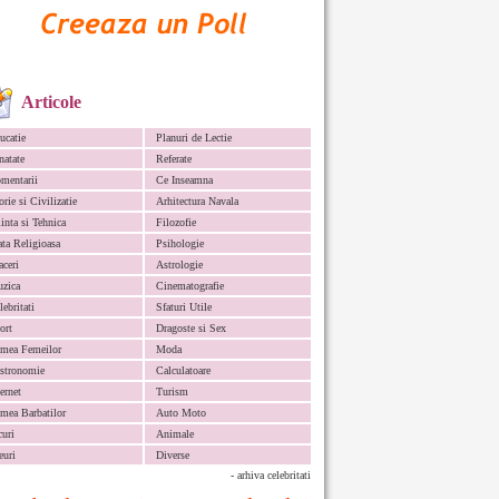
Articole
ucatie
Planuri de Lectie
natate
Referate
mentarii
Ce Inseamna
orie si Civilizatie
Arhitectura Navala
iinta si Tehnica
Filozofie
ata Religioasa
Psihologie
aceri
Astrologie
zica
Cinematografie
lebritati
Sfaturi Utile
ort
Dragoste si Sex
mea Femeilor
Moda
stronomie
Calculatoare
ternet
Turism
mea Barbatilor
Auto Moto
curi
Animale
euri
Diverse
- arhiva celebritati