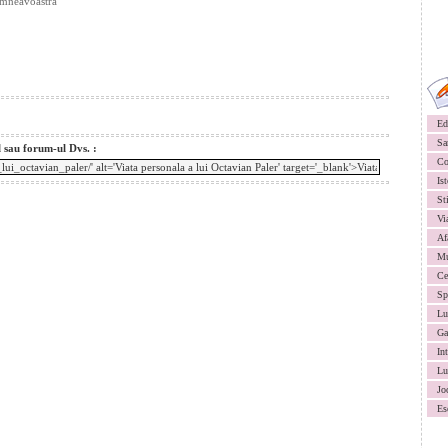
umneavoastra
Ed
Sa
l sau forum-ul Dvs. :
Co
Ist
St
Vi
Af
Mu
Ce
Sp
Lu
Ga
In
Lu
Jo
Es