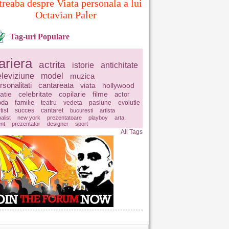
treaba despre Viata personala a lui
Octavian Paler
Tag-uri Populare
ariera
actrita
istorie
antichitate
eleviziune
model
muzica
rsonalitati
cantareata
viata
hollywood
latie
celebritate
copilarie
filme
actor
da
familie
teatru
vedeta
pasiune
evolutie
tist
succes
cantaret
bucuresti
artista
balist
new york
prezentatoare
playboy
arta
ent
prezentator
designer
sport
All Tags