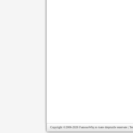
Copyright ©2006-2026
FamousWhy.ro
toate drepturile rezervate |
Te