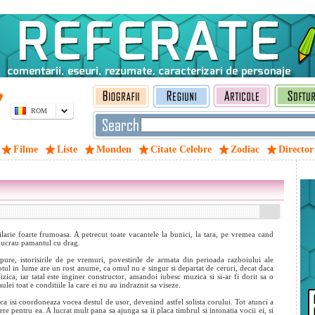
ROM
Filme
Liste
Monden
Citate Celebre
Zodiac
Director
arie foarte frumoasa. A petrecut toate vacantele la bunici, la tara, pe vremea cand
 lucrau pamantul cu drag.
 pure, istorisirile de pe vremuri, povestirile de armata din perioada razboiului ale
 totul in lume are un rost anume, ca omul nu e singur si departat de ceruri, decat daca
zica, iar tatal este inginer constructor, amandoi iubesc muzica si si-ar fi dorit sa o
aulei toat
e conditiile la care ei nu au indraznit sa viseze.
 ca isi coordoneaza vocea destul de usor, devenind astfel solista corului. Tot atunci a
ere pentru ea. A lucrat mult pana sa ajunga sa ii placa timbrul si intonatia vocii ei, si