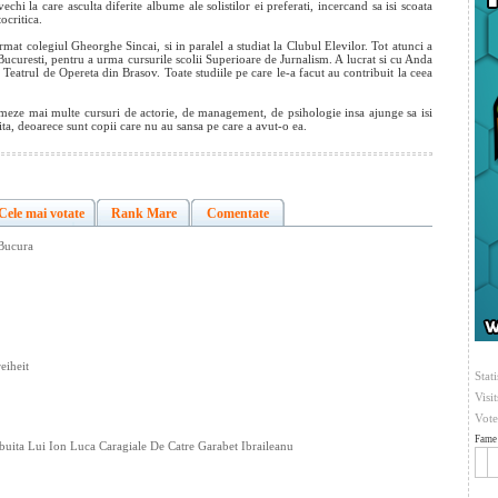
echi la care asculta diferite albume ale solistilor ei preferati, incercand sa isi scoata
ocritica.
rmat colegiul Gheorghe Sincai, si in paralel a studiat la Clubul Elevilor. Tot atunci a
 Bucuresti, pentru a urma cursurile scolii Superioare de Jurnalism. A lucrat si cu Anda
 Teatrul de Opereta din Brasov. Toate studiile pe care le-a facut au contribuit la ceea
rmeze mai multe cursuri de actorie, de management, de psihologie insa ajunge sa isi
mita, deoarece sunt copii care nu au sansa pe care a avut-o ea.
Cele mai votate
Rank Mare
Comentate
 Bucura
eiheit
Stati
Visi
Vote
Fame 
ibuita Lui Ion Luca Caragiale De Catre Garabet Ibraileanu