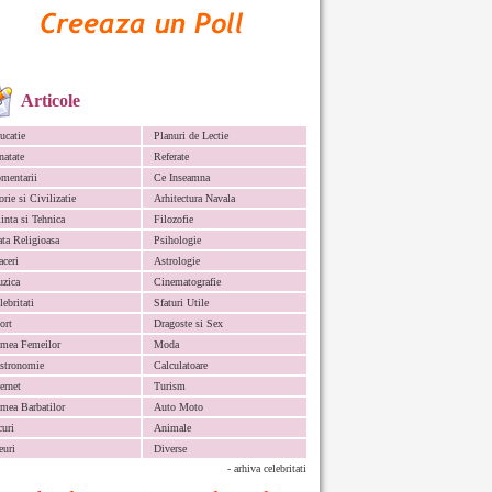
Articole
ucatie
Planuri de Lectie
natate
Referate
mentarii
Ce Inseamna
orie si Civilizatie
Arhitectura Navala
iinta si Tehnica
Filozofie
ata Religioasa
Psihologie
aceri
Astrologie
zica
Cinematografie
lebritati
Sfaturi Utile
ort
Dragoste si Sex
mea Femeilor
Moda
stronomie
Calculatoare
ternet
Turism
mea Barbatilor
Auto Moto
curi
Animale
euri
Diverse
- arhiva celebritati