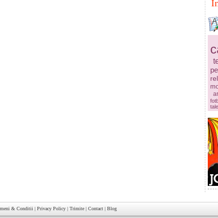
I
c
t
pe
re
mo
ar
fot
tal
rmeni & Conditii
|
Privacy Policy
|
Trimite
|
Contact
|
Blog