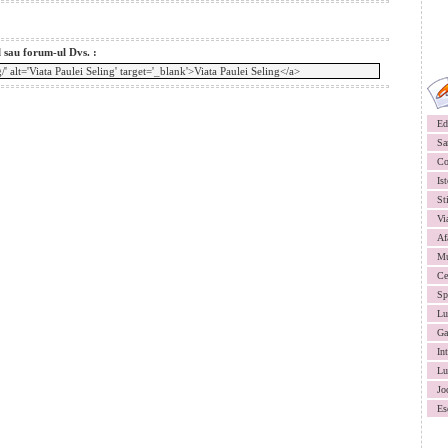
l sau forum-ul Dvs. :
Ed
Sa
Co
Ist
St
Vi
Af
Mu
Ce
Sp
Lu
Ga
In
Lu
Jo
Es