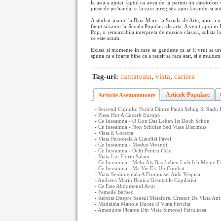
la asta a ajutat faptul ca avea de la parinti un casetofon v
piese de pe banda, si la care inregistra apoi facandu-si aut
A studiat pianul la Baia Mare, la Scoala de Arte, apoi a u
facut si canto la Scoala Populara de arta. A venit apoi in
Pop, o remarcabila interpreta de muzica clasica, solista la
ce este acum.
Exista si momente in care se gandeste ca ar fi vrut sa u
spuna ca e foarte bine ca a reusit sa faca atat, si e multu
Tag-uri:
cantareata
,
viata
,
cariera
Articole Populare
Articole Asemanatoare
-
Secretul Cuplului Fericit Dintre Paula Seling Si Radu
-
Piesa Hot A Cucerit Europa
-
Ce Inseamna - O Gott Das Leben Ist Doch Schon
-
Ce Inseamna - Non Scholae Sed Vitae Discimus
-
Viata E Corecta
-
Viata Personala A Claudiei Pavel
-
Ce Inseamna - Modus Vivendi
-
Ce Inseamna - Ochi Pentru Ochi
-
Viata Lui Florin Salam
-
Ce Inseamna - Mehr Als Das Leben Lieb Ich Meine Fr
-
Ce Inseamna - Ma Vie Est Un Combat
-
Viata Sentimentala A Frumoasei Aida Yespica
-
Andreea Marin Banica Greutatile Copilariei
-
Ce Este Abdomenul Acut
-
Femeile Berbec
-
Referat Despre Sensul Metaforei Creator De Viata Atr
-
Madalina Manole Ducea O Viata Fericita
-
Amanunte Picante Din Viata Simonei Patruleasa