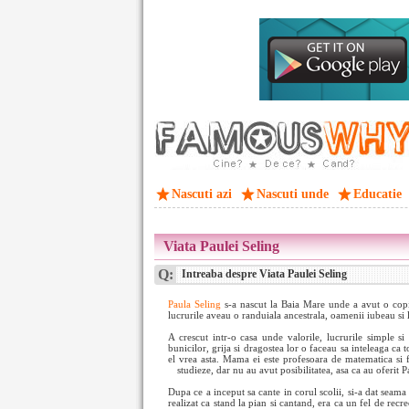
Nascuti azi
Nascuti unde
Educatie
Viata Paulei Seling
Q:
Intreaba despre Viata Paulei Seling
Paula Seling
s-a nascut la Baia Mare unde a avut o copil
lucrurile aveau o randuiala ancestrala, oamenii iubeau si
A crescut intr-o casa unde valorile, lucrurile simple si
bunicilor, grija si dragostea lor o faceau sa inteleaga ca
el vrea asta. Mama ei este profesoara de matematica si fi
studieze, dar nu au avut posibilitatea, asa ca au oferit P
Dupa ce a inceput sa cante in corul scolii, si-a dat seama
realizat ca stand la pian si cantand, era ca un fel de recre