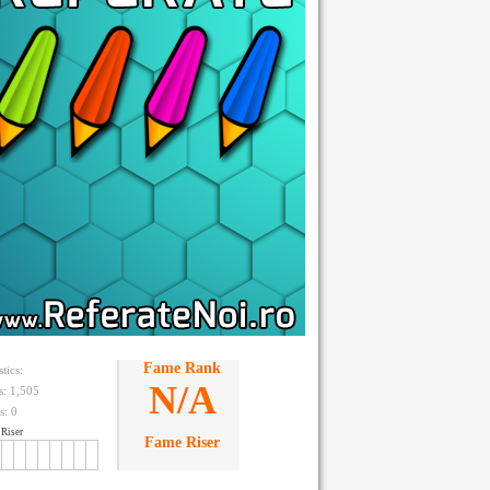
Fame Rank
stics:
N/A
ts: 1,505
s:
0
Riser
Fame Riser