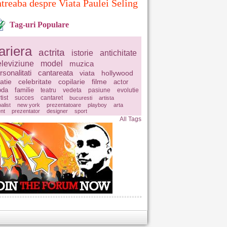
ntreaba despre Viata Paulei Seling
Tag-uri Populare
ariera
actrita
istorie
antichitate
eleviziune
model
muzica
rsonalitati
cantareata
viata
hollywood
latie
celebritate
copilarie
filme
actor
da
familie
teatru
vedeta
pasiune
evolutie
tist
succes
cantaret
bucuresti
artista
balist
new york
prezentatoare
playboy
arta
ent
prezentator
designer
sport
All Tags