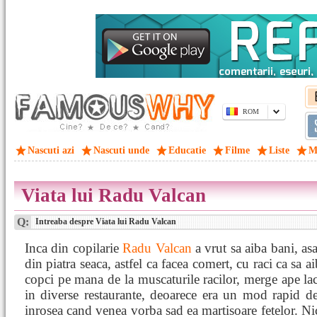
ROM
Nascuti azi
Nascuti unde
Educatie
Filme
Liste
M
Viata lui Radu Valcan
Q:
Intreaba despre Viata lui Radu Valcan
Inca din copilarie
Radu Valcan
a vrut sa aiba bani, asa
din piatra seaca, astfel ca facea comert, cu raci ca sa
copci pe mana de la muscaturile racilor, merge ape lacu
in diverse restaurante, deoarece era un mod rapid d
inrosea cand venea vorba sad ea martisoare fetelor. Ni