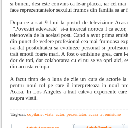
si buncii, desi este convins ca le-ar placea, iar cel ma
face reprezentantelor sexului frumos din familia sa ar f
Dupa ce a stat 9 luni la postul de televiziune Acasa 
"Povestiri adevarate" si-a incercat norocu
l ca actor
telenovela de la acelasi post. Cand a avut prima emisiu
din punct de vedere profesional cea mai frumoasa expe
i-a dat posibilitatea sa evolueze personal si profesion
trait emotii foarte mari. A fost o emisiune grea, care l-a 
dor de toti, dar colaborarea cu ei nu se va opri aici, e
din aceasta echipa.
A facut timp de o luna de zile un curs de actorie la
pentru noul rol pe care il interpreteaza in noul pr
Acasa. In Los Angeles a trait cateva experiente car
asupra vietii.
Tag-uri:
copilarie
,
viata
,
actor
,
prezentator
,
acasa tv
,
emisiune
Articole Populare