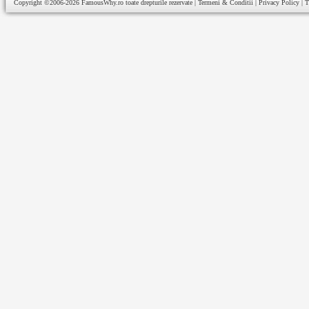
Copyright ©2006-2026
FamousWhy.ro
toate drepturile rezervate |
Termeni & Conditii
|
Privacy Policy
|
T