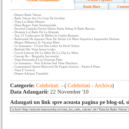
Articole Asemanatoare
Rank Mare
Coment
-
Despre Radu Valcan
-
Radu Valcan Are Un Corp De Invidiat
-
Viata Lui Radu Mazare
-
Dana Rogoz Viata Sentimentala
-
Secretul Cuplului Fericit Dintre Paula Seling Si Radu Bucura
-
Domnia Lui Radu De La Afumati
-
Top 13 Traducatori Ai Bibliei In Limba Romana
-
Razboaiele De Aparare Duse De Stefan Cel Mare Impotriva Imperiului Otoman
-
Mugur Mihaescu Si Vacanta Mare
-
Ce Inseamna - O Gott Das Leben Ist Doch Schon
-
Barbatii Din Viata Annei Lesko
-
Cercul Literear De La Sibiu De La Cluj La Sibiu
-
Cancan Ro - Biografia Succesului
-
Viata Personala A Lui Octavian Paler
-
Ce Inseamna - Non Scholae Sed Vitae Discimus
-
Comentariul Operei Rinocerii De Eugen Ionescu - Partea A Patra
-
Viata E Corecta
-
Despre Adriana Trandafir
Categorie:
Celebritati
- (
Celebritati - Archiva
)
Data Adaugarii:
22 November '10
Adaugati un link spre aceasta pagina pe blog-ul, si