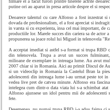
filmare el a facut furori printre tinerele actrite deoa
putine ori au aparut in presa articole despre el si respec
Deoarece talentul cu care Alfonso a fost inzestrat si
dovada de profesionalism, el a fost apreciat si indragit
in varsta si cu experienta, insa cel mai important, de cat
productiile lor. Marele succes din cariera sa de actor 
propunerea sa joace rolul lui Miguel in telenovela "Reb
A acceptat imediat si astfel s-a format si trupa RBD c
din telenovela. Trupa a avut un succes fulminant
milioane de exemplare in intreaga lume. Au avut mult
2007 chiar si in Romania. Aici au primit Discul de Au
si un videoclip in Romania la Castelul Bran la pi
adolescenti din intreaga lume i-au urmat peste tot in 
vedea live pret de catvea minute. Alfonso era fascina
intelegea cum dintr-o data viata lui s-a schimbat ata
Alfonso ajunsese un idol pentru mii de adolescenti s
fete.
Desemenea, nu numai trupa RBD i-a adus faima ci si 