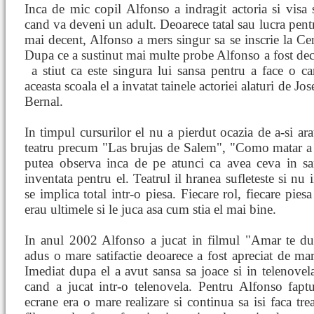
Inca de mic copil Alfonso a indragit actoria si visa
cand va deveni un adult. Deoarece tatal sau lucra pentru
mai decent, Alfonso a mers singur sa se inscrie la Ce
Dupa ce a sustinut mai multe probe Alfonso a fost dec
a stiut ca este singura lui sansa pentru a face o c
aceasta scoala el a invatat tainele actoriei alaturi de J
Bernal.
In timpul cursurilor el nu a pierdut ocazia de a-si arat
teatru precum "Las brujas de Salem", "Como matar a 
putea observa inca de pe atunci ca avea ceva in sa
inventata pentru el. Teatrul il hranea sufleteste si nu
se implica total intr-o piesa. Fiecare rol, fiecare pie
erau ultimele si le juca asa cum stia el mai bine.
In anul 2002 Alfonso a jucat in filmul "Amar te duel
adus o mare satifactie deoarece a fost apreciat de ma
Imediat dupa el a avut sansa sa joace si in telenovel
cand a jucat intr-o telenovela. Pentru Alfonso fapt
ecrane era o mare realizare si continua sa isi faca tre