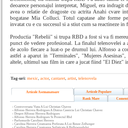
deoarece personajul interpretat, Miguel, era indragit de
avea o relatie de dragoste cu actrita Anahi cvare inter
bogatase Mia Colluci. Totul capatase alte forme p
invatat cu e cu succesul si a stiut cum sa reactineze in f
Productia "Rebelii" si trupa RBD a fost si va fi mereu
punct de vedere profesional. La finalul telenovelei a a
de acolo fiecare a luat-o pe drumul lui. Alfonso a con
astfel a aparut in "Terminales", "Mujeres Asesinas"
altele, ultimul sau film in care a jucat fiind "El Diez" 
Tag-uri:
mexic
,
actor
,
cantaret
,
artist
,
telenovela
Articole Populare
Articole Asemanatoare
Rank Mare
Coment
-
Controversata Viata A Lui Christian Chavez
-
Alfonso Herrera Rodrigues A Distrus Casnicia Lui Christian Chavez
-
Despre Alfonso Herrera Rodrigues
-
Alfonso Herrera Rodrigues Si Proiectul Rbd
-
Parfumurile Carolinei Herrera
-
Carolina Herrera Creatoarea Preferata A Lui Renee Zellweger
-
Carolina Herrera Creatoarea Sofisticata A Hollywoodului