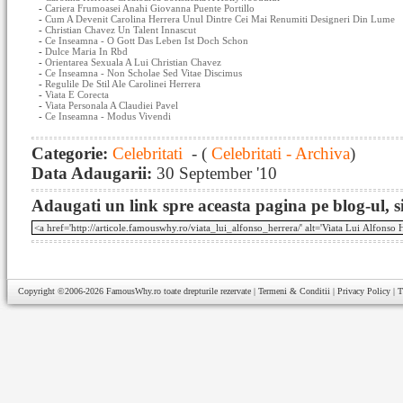
-
Cariera Frumoasei Anahi Giovanna Puente Portillo
-
Cum A Devenit Carolina Herrera Unul Dintre Cei Mai Renumiti Designeri Din Lume
-
Christian Chavez Un Talent Innascut
-
Ce Inseamna - O Gott Das Leben Ist Doch Schon
-
Dulce Maria In Rbd
-
Orientarea Sexuala A Lui Christian Chavez
-
Ce Inseamna - Non Scholae Sed Vitae Discimus
-
Regulile De Stil Ale Carolinei Herrera
-
Viata E Corecta
-
Viata Personala A Claudiei Pavel
-
Ce Inseamna - Modus Vivendi
Categorie:
Celebritati
- (
Celebritati - Archiva
)
Data Adaugarii:
30 September '10
Adaugati un link spre aceasta pagina pe blog-ul, si
Copyright ©2006-2026
FamousWhy.ro
toate drepturile rezervate |
Termeni & Conditii
|
Privacy Policy
|
T