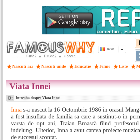
ROM
Nascuti azi
Nascuti unde
Educatie
Filme
Liste
M
Viata Innei
Q:
Intreaba despre Viata Innei
Inna
s-a nascut la 16 Octombrie 1986 in orasul Manga
a fost insuflata de familia sa care a sustinut-o in per
varsta de opt ani, Traian Broască fiind profesorul 
indelung. Ulterior, Inna a avut cateva proiecte muzic
de succesul scontat.