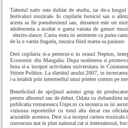
Talentul nativ este dublat de studiu, iar de-a lungul 
festivaluri muzicale. In copilarie bunicul sau o alinta
acesta sa fie pseudonimul sau, deoarece este un num
adolescenta a acultat o gama variata de genuri muzica
electro-dance. Canta
reata isi aminteste ca putea cant
de la o varsta frageda, muzica fiind marea sa pasiune.
Desi copilaria si-a petrecut-o in orasul Neptun, interp
Economic din Mangalia. Dupa sustinerea si promova
Inna si-a inceput activitatea universitara in Constant
Stiinte Politice. La sfarsitul anului 2007, in incercare
i-a intalnit prin intermediul unui prieten comun pe m
Beneficiind de sprijinul acestui grup de producatori
pentru albumul sau de debut. Odata cu dobandirea suc
publicatia romaneasca Uups.ro ca incearca sa isi ascund
viziunea reporterilor cu totul alta decat cea oficial
acuzatiile acestora. Desi si-a inceput cariera muzicala 
cunoscuta atat in plan national cat si international, 