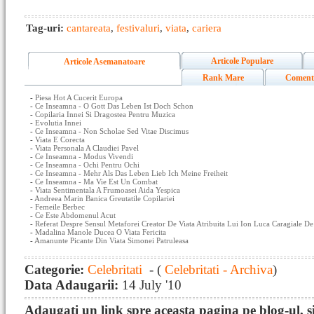
Tag-uri:
cantareata
,
festivaluri
,
viata
,
cariera
Articole Populare
Articole Asemanatoare
Rank Mare
Coment
-
Piesa Hot A Cucerit Europa
-
Ce Inseamna - O Gott Das Leben Ist Doch Schon
-
Copilaria Innei Si Dragostea Pentru Muzica
-
Evolutia Innei
-
Ce Inseamna - Non Scholae Sed Vitae Discimus
-
Viata E Corecta
-
Viata Personala A Claudiei Pavel
-
Ce Inseamna - Modus Vivendi
-
Ce Inseamna - Ochi Pentru Ochi
-
Ce Inseamna - Mehr Als Das Leben Lieb Ich Meine Freiheit
-
Ce Inseamna - Ma Vie Est Un Combat
-
Viata Sentimentala A Frumoasei Aida Yespica
-
Andreea Marin Banica Greutatile Copilariei
-
Femeile Berbec
-
Ce Este Abdomenul Acut
-
Referat Despre Sensul Metaforei Creator De Viata Atribuita Lui Ion Luca Caragiale De
-
Madalina Manole Ducea O Viata Fericita
-
Amanunte Picante Din Viata Simonei Patruleasa
Categorie:
Celebritati
- (
Celebritati - Archiva
)
Data Adaugarii:
14 July '10
Adaugati un link spre aceasta pagina pe blog-ul, si