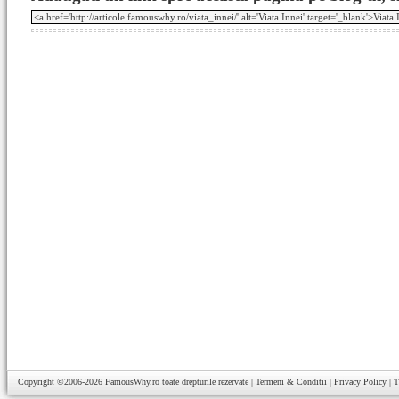
Copyright ©2006-2026
FamousWhy.ro
toate drepturile rezervate |
Termeni & Conditii
|
Privacy Policy
|
T