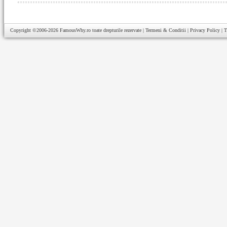
Copyright ©2006-2026
FamousWhy.ro
toate drepturile rezervate |
Termeni & Conditii
|
Privacy Policy
|
T