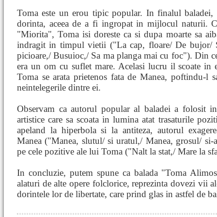
Toma este un erou tipic popular. In finalul baladei, 
dorinta, aceea de a fi ingropat in mijlocul naturii. 
"Miorita", Toma isi doreste ca si dupa moarte sa aiba
indragit in timpul vietii ("La cap, floare/ De bujor
picioare,/ Busuioc,/ Sa ma planga mai cu foc"). Din cel
era un om cu suflet mare. Acelasi lucru il scoate in ev
Toma se arata prietenos fata de Manea, poftindu-l s
neintelegerile dintre ei.
Observam ca autorul popular al baladei a folosit in 
artistice care sa scoata in lumina atat trasaturile pozit
apeland la hiperbola si la antiteza, autorul exagerea
Manea ("Manea, slutul/ si uratul,/ Manea, grosul/ si-a
pe cele pozitive ale lui Toma ("Nalt la stat,/ Mare la sfa
In concluzie, putem spune ca balada "Toma Alimos",
alaturi de alte opere folclorice, reprezinta dovezi vii 
dorintele lor de libertate, care prind glas in astfel de ba