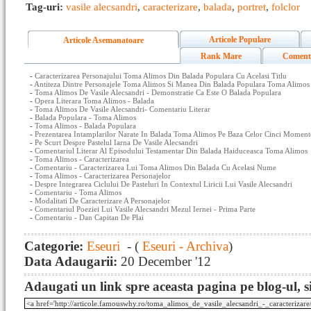
Tag-uri:
vasile alecsandri
,
caracterizare
,
balada
,
portret
,
folclor
Articole Populare
Articole Asemanatoare
Rank Mare
Coment
-
Caracterizarea Personajului Toma Alimos Din Balada Populara Cu Acelasi Titlu
-
Antiteza Dintre Personajele Toma Alimos Si Manea Din Balada Populara Toma Alimos
-
Toma Alimos De Vasile Alecsandri - Demonstratie Ca Este O Balada Populara
-
Opera Literara Toma Alimos - Balada
-
Toma Alimos De Vasile Alecsandri- Comentariu Literar
-
Balada Populara - Toma Alimos
-
Toma Alimos - Balada Populara
-
Prezentarea Intamplarilor Narate In Balada Toma Alimos Pe Baza Celor Cinci Momente
-
Pe Scurt Despre Pastelul Iarna De Vasile Alecsandri
-
Comentariul Literar Al Episodului Testamentar Din Balada Haiduceasca Toma Alimos
-
Toma Alimos - Caracterizarea
-
Comentariu - Caracterizarea Lui Toma Alimos Din Balada Cu Acelasi Nume
-
Toma Alimos - Caracterizarea Personajelor
-
Despre Integrarea Ciclului De Pasteluri In Contextul Liricii Lui Vasile Alecsandri
-
Comentariu - Toma Alimos
-
Modalitati De Caracterizare A Personajelor
-
Comentariul Poeziei Lui Vasile Alecsandri Mezul Iernei - Prima Parte
-
Comentariu - Dan Capitan De Plai
Categorie:
Eseuri
- (
Eseuri - Archiva
)
Data Adaugarii:
20 December '12
Adaugati un link spre aceasta pagina pe blog-ul, si