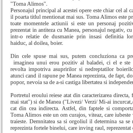
"Toma Alimos".
Personajul principal al acestei opere este chiar cel al 
il poarta titlul mentionat mai sus. Toma Alimos este pr
toate momentele actiunii si este un personaj poziti
prezentat in antiteza cu Manea, personajul negativ, cu 
intr-o relatie de dusmanie prin insasi definitia lo
haiduc, al doilea, boier.
Din cele spuse mai sus, putem concluziona ca pro
imaginea unui erou pozitiv al baladei, ci el e
ste
revolta impotriva asupririlor si nedreptatilor boieri
atunci cand il rapune pe Manea reprezinta, de fapt, d
popor, nevoia sa de a-si castiga libertatea si independe
Portretul eroului reiese atat din caracterizarea directa
mai stat") si de Manea ("Livezi/ Verzi/ Mi-ai incurcat,
cat din cea indirecta. Astfel, din faptele si compo
Toma Alimos este un om curajos, viteaz, care iubeste vi
traieste. Demnitatea sa si orgoliul il determina sa se
reprezinta fortele binelui, care inving raul, reprezenta