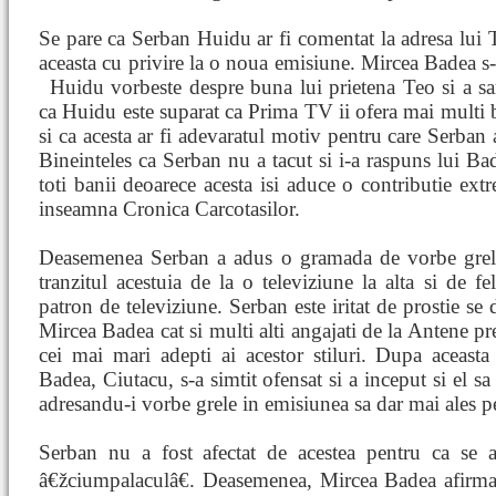
Se pare ca Serban Huidu ar fi comentat la adresa lui T
aceasta cu privire la o noua emisiune. Mircea Badea s-
Huidu vorbeste despre buna lui prietena Teo si a sar
ca Huidu este suparat ca Prima TV ii ofera mai multi 
si ca acesta ar fi adevaratul motiv pentru care Serban
Bineinteles ca Serban nu a tacut si i-a raspuns lui B
toti banii deoarece acesta isi aduce o contributie ext
inseamna Cronica Carcotasilor.
Deasemenea Serban a adus o gramada de vorbe grele
tranzitul acestuia de la o televiziune la alta si de fe
patron de televiziune. Serban este iritat de prostie se
Mircea Badea cat si multi alti angajati de la Antene 
cei mai mari adepti ai acestor stiluri. Dupa aceasta 
Badea, Ciutacu, s-a simtit ofensat si a inceput si el s
adresandu-i vorbe grele in emisiunea sa dar mai ales p
Serban nu a fost afectat de acestea pentru ca se a
â€žciumpalaculâ€. Deasemenea, Mircea Badea afirma