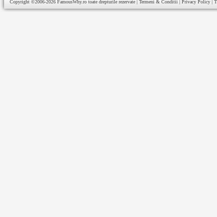
Copyright ©2006-2026
FamousWhy.ro
toate drepturile rezervate |
Termeni & Conditii
|
Privacy Policy
|
T