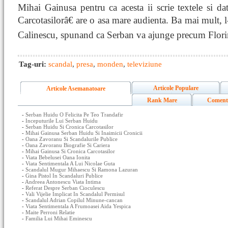
Mihai Gainusa pentru ca acesta ii scrie textele si da
Carcotasilorâ€ are o asa mare audienta. Ba mai mult,
Calinescu, spunand ca Serban va ajunge precum Florin 
Tag-uri:
scandal
,
presa
,
monden
,
televiziune
Articole Populare
Articole Asemanatoare
Rank Mare
Coment
-
Serban Huidu O Felicita Pe Teo Trandafir
-
Inceputurile Lui Serban Huidu
-
Serban Huidu Si Cronica Carcotasilor
-
Mihai Gainusa Serban Huidu Si Inaimicii Cronicii
-
Oana Zavoranu Si Scandalurile Publice
-
Oana Zavoranu Biografie Si Cariera
-
Mihai Gainusa Si Cronica Carcotasilor
-
Viata Bebelusei Oana Ionita
-
Viata Sentimentala A Lui Nicolae Guta
-
Scandalul Mugur Mihaescu Si Ramona Lazuran
-
Gina Pistol In Scandaluri Publice
-
Andreea Antonescu Viata Intima
-
Referat Despre Serban Cioculescu
-
Vali Vijelie Implicat In Scandalul Permisul
-
Scandalul Adrian Copilul Minune-cancan
-
Viata Sentimentala A Frumoasei Aida Yespica
-
Maite Perroni Relatie
-
Familia Lui Mihai Eminescu