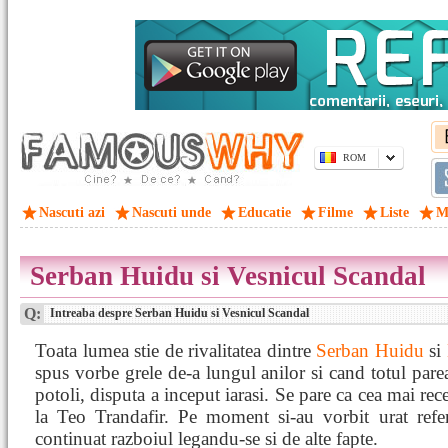
ROM
Nascuti azi
Nascuti unde
Educatie
Filme
Liste
M
Serban Huidu si Vesnicul Scandal
Q:
Intreaba despre Serban Huidu si Vesnicul Scandal
Toata lumea stie de rivalitatea dintre
Serban Huidu
si
spus vorbe grele de-a lungul anilor si cand totul parea 
potoli, disputa a inceput iarasi. Se pare ca cea mai rec
la Teo Trandafir. Pe moment si-au vorbit urat refe
continuat razboiul legandu-se si de alte fapte.