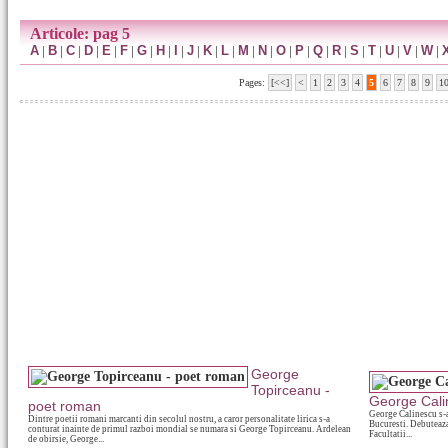
Articole: pag 5
A
|
B
|
C
|
D
|
E
|
F
|
G
|
H
|
I
|
J
|
K
|
L
|
M
|
N
|
O
|
P
|
Q
|
R
|
S
|
T
|
U
|
V
|
W
|
Pages:
[<<]
<
1
2
3
4
5
6
7
8
9
1
George
Topirceanu -
George Cali
poet roman
George Calinescu s-a 
Dintre poetii romani marcanti din secolul nostru, a caror personalitate lirica s-a
Bucuresti. Debuteaza
conturat inainte de primul razboi mondial se numara si George Topirceanu. Ardelean
Facultatii...
de obirsie, George...