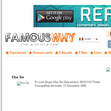
ROM
Nascuti azi
Nascuti unde
Educatie
Filme
Liste
M
Elsa Tee
Pe scurt despre Elsa Tee:Data nasterii: 09/03/1917Zodia:
FecioaraData decesului: 25 Decembrie 2006