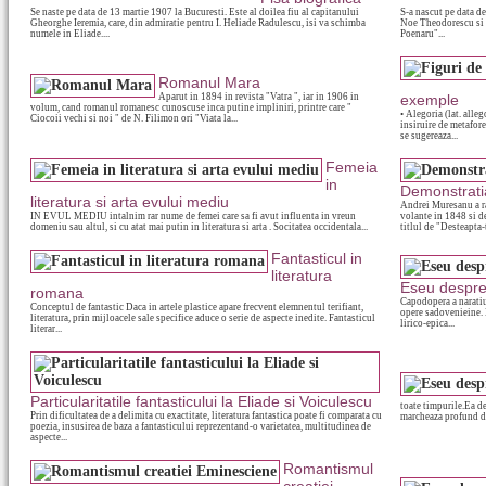
Se naste pe data de 13 martie 1907 la Bucuresti. Este al doilea fiu al capitanului
S-a nascut pe data de
Gheorghe Ieremia, care, din admiratie pentru I. Heliade Radulescu, isi va schimba
Noe Theodorescu si a
numele in Eliade....
Poenaru"...
Romanul Mara
Aparut in 1894 in revista "Vatra ", iar in 1906 in
exemple
volum, cand romanul romanesc cunoscuse inca putine impliniri, printre care "
• Alegoria (lat. alleg
Ciocoii vechi si noi " de N. Filimon ori "Viata la...
insiruire de metafore
se sugereaza...
Femeia
in
Demonstratia
literatura si arta evului mediu
Andrei Muresanu a ra
IN EVUL MEDIU intalnim rar nume de femei care sa fi avut influenta in vreun
volante in 1848 si d
domeniu sau altul, si cu atat mai putin in literatura si arta . Socitatea occidentala...
titlul de "Desteapta-t
Fantasticul in
literatura
Eseu despre
romana
Capodopera a naratiun
Conceptul de fantastic Daca in artele plastice apare frecvent elemnentul terifiant,
opere sadovenieine. E
literatura, prin mijloacele sale specifice aduce o serie de aspecte inedite. Fantasticul
lirico-epica...
literar...
Particularitatile fantasticului la Eliade si Voiculescu
toate timpurile.Ea de
Prin dificultatea de a delimita cu exactitate, literatura fantastica poate fi comparata cu
marcheaza profund des
poezia, insusirea de baza a fantasticului reprezentand-o varietatea, multitudinea de
aspecte...
Romantismul