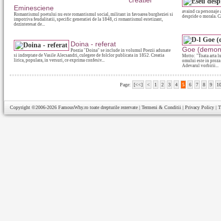
creatiei
Eminesciene
avaind ca personaje a
Romantismul poetului nu este romantismul social, militant in favoarea burgheziei si
despride o morala. Car
impotriva feudalitatii, specific generatiei de la 1848, ci romantismul estetizant,
dezinteresat de...
Doina - referat
Goe (demons
Poezia "Doina" se include in volumul Poezii adunate
si indreptate de Vasile Alecsandri, culegere de folclor publicata in 1852. Creatia
Motto: "Toata arta lu
lirica, populara, in versuri, ce exprima confesiv...
omului este in proza 
Adevarul vorbirii...
Page:
[<<]
<
1
2
3
4
5
6
7
8
9
1
Copyright ©2006-2026
FamousWhy.ro
toate drepturile rezervate |
Termeni & Conditii
|
Privacy Policy
|
T