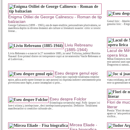
Enigma Otiliei de George Calinescu - Roman de tip
balzacian
Genul liric: - Ideeile
genului liric: - Elegi
George Calinescu (1899 – 1965), om de mare eruditie, personalitate plurivalenta, se
manifesta deplin in diverse domenii ale culture si literaturii noastre: critic si istoric
literar...
Liviu Rebreanu
(1885-1944)
Lacul de Mi
Liviu Rebreanu s-a nascut la 27 noiembrie 1885, in satul Tirlisiua, judetul Bistrita-
opera lirica
Nasaud. Este primul dintre cei treisprezece copii ai invatatorului Vasile Rebreanu si
Mihai Eminescu este 
al Ludovicai...
este autorul unei ope
Dragostea si natura..
Eseu despre genul epic
Genul epic cuprinde totalitatea creatilor
epice, adica acele opere literare in care autorul isi exprima indirect sentimentele prin
viata cotidiana, iar 
povestirea unor fapte, a unor intamplari si prin...
este ca generalitate m
Eseu despre Folclor
Flori de muc
Etimologia cuvantului engl. Folk- (popor ) si
lore-( stiinta ), intelepciune , deci intelepciunea poporului. Definitie: Totalitatea
literar
manifestarilor si creatiilor culturale ale...
Poezia "Flori de muci
apare ca "arta poetic
sisifica...
Mircea Eliade -
Fisa biografica