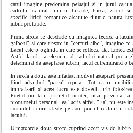
carui imagine predomina peisajul si in jurul caruia
cadrului natural: nuferii, trestiile, barca, vantul s
specific liricii romantice alcatuite dintr-o natura lu
iubiri profunde.
Prima strofa se deschide cu imaginea feerica a laculu
galbeni" si care tresare in "cercuri albe", imagine c
Lacul este o oglinda in care se reflecta atat lumea ext
Astfel lacul, ca element al cadrului natural preia 
determinat de asteptarea iubirii, lacul cutremurand o b
In strofa a doua este infatisat motivul asteptarii prezen
fiind adverbul "parca" repetat. Tot ca o posibilit
imbratisarii si acest lucru este dovedit prin folosir
Poetul nu face portretul iubitei, insa prezenta sa 
pronumelui personal "ea" scris altfel. "Ea" nu este insa
simbolul iubirii ideale pe care poetul o doreste in
lacului.
Urmatoarele doua strofe cuprind acest vis de iubire 