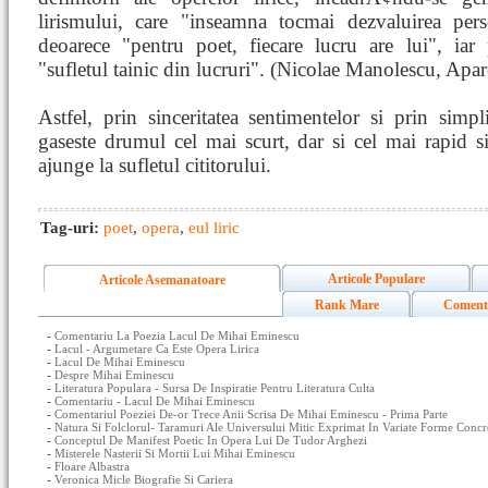
lirismului, care "inseamna tocmai dezvaluirea person
deoarece "pentru poet, fiecare lucru are
lui", iar
"sufletul tainic din lucruri". (Nicolae Manolescu, Apa
Astfel, prin sinceritatea sentimentelor si prin sim
gaseste drumul cel mai scurt, dar si cel mai rapid si
ajunge la sufletul cititorului.
Tag-uri:
poet
,
opera
,
eul liric
Articole Populare
Articole Asemanatoare
Rank Mare
Coment
-
Comentariu La Poezia Lacul De Mihai Eminescu
-
Lacul - Argumetare Ca Este Opera Lirica
-
Lacul De Mihai Eminescu
-
Despre Mihai Eminescu
-
Literatura Populara - Sursa De Inspiratie Pentru Literatura Culta
-
Comentariu - Lacul De Mihai Eminescu
-
Comentariul Poeziei De-or Trece Anii Scrisa De Mihai Eminescu - Prima Parte
-
Natura Si Folclorul- Taramuri Ale Universului Mitic Exprimat In Variate Forme Concre
-
Conceptul De Manifest Poetic In Opera Lui De Tudor Arghezi
-
Misterele Nasterii Si Mortii Lui Mihai Eminescu
-
Floare Albastra
-
Veronica Micle Biografie Si Cariera