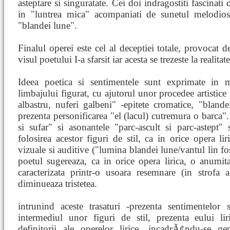
asteptare si singuratate. Cei doi indragostiti fascinati
in "luntrea mica" acompaniati de sunetul melodios
"blandei lune".
Finalul operei este cel al deceptiei totale, provocat d
visul poetului I-a sfarsit iar acesta se trezeste la realitate
Ideea poetica si sentimentele sunt exprimate in m
limbajului figurat, cu ajutorul unor procedee artistice
albastru, nuferi galbeni" -epitete cromatice, "blande
prezenta personificarea "el (lacul) cutremura o barca".
si sufar" si asonantele "parc-ascult si parc-astept
folosirea acestor figuri de stil, ca in orice opera lir
vizuale si auditive ("lumina blandei lune/vantul lin fo
poetul sugereaza, ca in orice opera lirica, o anumita
caracterizata printr-o usoara resemnare (in strofa 
diminueaza tristetea.
intrunind aceste trasaturi -prezenta sentimentelor 
intermediul unor figuri de stil, prezenta eului li
definitorii ale operelor lirice, incadrÃ¢ndu-se gen