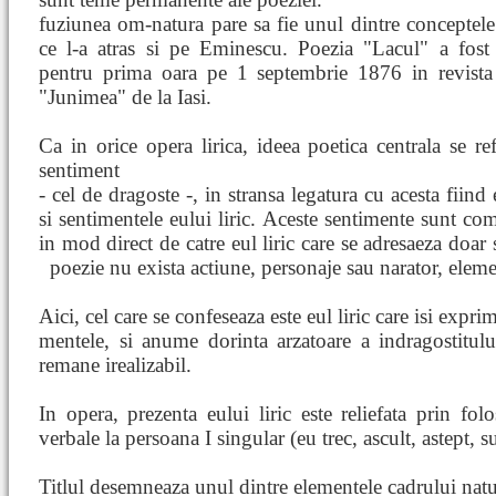
fuziunea om-natura pare sa fie unul dintre conceptel
ce l-a atras si pe Eminescu. Poezia "Lacul" a fost 
pentru prima oara pe 1 septembrie 1876 in revista s
"Junimea" de la Iasi.
Ca in orice opera lirica, ideea poetica centrala se re
sentiment
- cel de dragoste -, in stransa legatura cu acesta fiind
si sentimentele eului liric. Aceste sentimente sunt c
in mod direct de catre eul liric care se adresaeza doar 
poezie nu exista actiune, personaje sau narator, elem
Aici, cel care se confeseaza este eul liric care isi exprim
mentele, si anume dorinta arzatoare a indragostitului
remane irealizabil.
In opera, prezenta eului liric este reliefata prin fo
verbale la persoana I singular (eu trec, ascult, astept, su
Titlul desemneaza unul dintre elementele cadrului natur