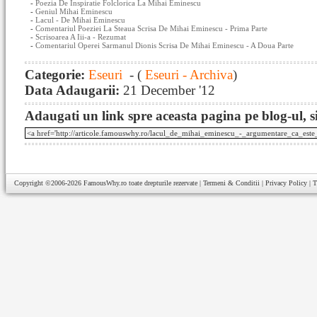
-
Poezia De Inspiratie Folclorica La Mihai Eminescu
-
Geniul Mihai Eminescu
-
Lacul - De Mihai Eminescu
-
Comentariul Poeziei La Steaua Scrisa De Mihai Eminescu - Prima Parte
-
Scrisoarea A Iii-a - Rezumat
-
Comentariul Operei Sarmanul Dionis Scrisa De Mihai Eminescu - A Doua Parte
Categorie:
Eseuri
- (
Eseuri - Archiva
)
Data Adaugarii:
21 December '12
Adaugati un link spre aceasta pagina pe blog-ul, si
Copyright ©2006-2026
FamousWhy.ro
toate drepturile rezervate |
Termeni & Conditii
|
Privacy Policy
|
T