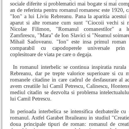
sociale diferite si problematici mai bogate si mai co
an de referinta pentru romanul romanesc este 1920, 
"Ion" a lui Liviu Rebreanu. Pana la aparitia acestu
aparut si alte romane cum sunt "Ciocoii vechi si n
Nicolae Filimon, "Romanul comanestilor" a l
Zamfirescu, "Mara" de Ion Slavici si "Neamul soimare
Mihail Sadoveanu. "Ion" este insa primul roman
comparabil cu capodoperele universale prin 
coplesitoare de viata pe care o degaja.
In romanul interbelic se continua inspiratia rurala
Rebreanu, dar pe trepte valorice superioare si cu m
romanele citadine in care cadrul de desfasurare al a
avem creatiile lui Camil Petrescu, Calinescu, Honte
mediul citadin se dezvolta si problema intelectualului
lui Camil Petrescu.
In perioada interbelica se intensifica dezbaterile cu 
romanul. Astfel Garabet Ibraileanu in studiul "Creatie 
doua principale tipuri de roman: romanul de creatii