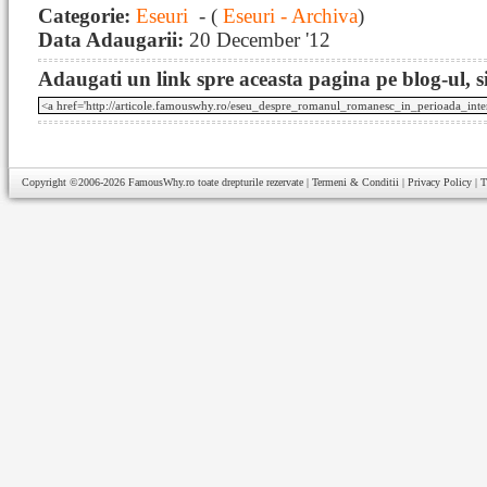
Categorie:
Eseuri
- (
Eseuri - Archiva
)
Data Adaugarii:
20 December '12
Adaugati un link spre aceasta pagina pe blog-ul, si
Copyright ©2006-2026
FamousWhy.ro
toate drepturile rezervate |
Termeni & Conditii
|
Privacy Policy
|
T