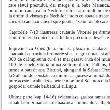
cere sfatul preotului, dar merge si la baba Maranda,
porni in cautarea lui Nechifor, intru-cat o multime d
la drum: il viseaza pe Nechifor intors cu spatele treca
cocosul canta cu ciocul spre poarta, "semn de plecare"
Capitolele 7-13 ilustreaza cautarile Vitoriei pe drum
sunt trimiteri la obiceiuri si traditii precum si descrier
Impreuna cu Gheoghita, fiul ei, pleaca in cautarea s
"barbatul cu caciula brumarie si cal negru tintat" si a
300 de oi.Impreuna cu el se mai gaseau inca doi munte
100 de capete.Vitoria urmaeza drumul spre Paltinis, B
turma a parasit apa Bistritei, ajungand la Sabasa.Tre
la Suha unde constata cu uimire ca ajusesera numai doi
intre aceste localitati s-a petrecut omorul.Se intorce l
gospodar cainele barbatului ei,Lupu.
Ultima parte (cap 14-16) evidentiaza gasirea ramasite
ritualul inmormantarii, demascarea criminalilor, infaptui