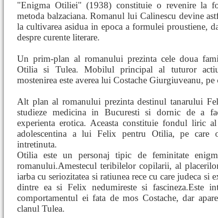
"Enigma Otiliei" (1938) constituie o revenire la 
metoda balzaciana. Romanul lui Calinescu devine astfe
la cultivarea asidua in epoca a formulei proustiene, dar
despre curente literare.
Un prim-plan al romanului prezinta cele doua fami
Otilia si Tulea. Mobilul principal al tuturor acti
mostenirea este averea lui Costache Giurgiuveanu, pe 
Alt plan al romanului prezinta destinul tanarului Fe
studieze medicina in Bucuresti si dornic de a fac
experienta erotica. Aceasta constituie fondul liric a
adolescentina a lui Felix pentru Otilia, pe care
intretinuta.
Otilia este un personaj tipic de feminitate enigm
romanului.Amestecul teribilelor copilarii, al placerilo
iarba cu seriozitatea si ratiunea rece cu care judeca si 
dintre ea si Felix nedumireste si fascineza.Este in
comportamentul ei fata de mos Costache, dar aparen
clanul Tulea.