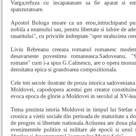
Varga;refuza cu incapatanare sa fie aparat si e
spanzuratoare.
Apostol Bologa moare ca un erou,intruchipand pute
nobila a neamului sau, pentru libertate si iubire de ade
rasaritului", cu privirile indreptate "spre stralucirea cer
Liviu Rebreanu creeaza romanul romanesc mode
desavarseste povestirea romaneasca.Sadoveanu, "S
romane" cum i-a spus G.Calinescu, are o opera monume
densitatea epica si grandoarea compozitionala.
Cele trei secole ilustrate de proza istorica sadovenian
Moldovei, capodopera acestui gen creator constituind
evoca epoca de glorie a Moldovei in secolul al XV-lea
Tema prezinta istoria Moldovei in timpul lui Stefan 
cronica a vietii sociale din perioada de maturitate a do
de progres si libertate nationala.Actiunea are doua plan
evenimentele politice si militare ale epocii si unul 