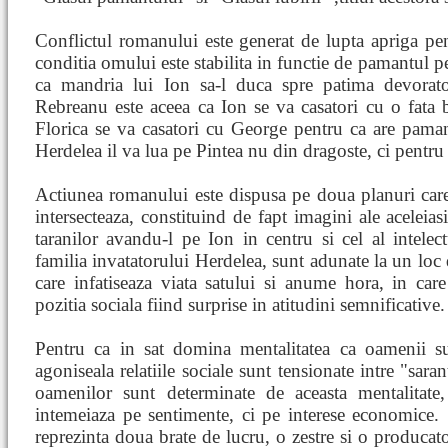
Conflictul romanului este generat de lupta apriga pe
conditia omului este stabilita in functie de pamantul pe
ca mandria lui Ion sa-l duca spre patima devorato
Rebreanu este aceea ca Ion se va casatori cu o fata 
Florica se va casatori cu George pentru ca are pamant
Herdelea il va lua pe Pintea nu din dragoste, ci pentru 
Actiunea romanului este dispusa pe doua planuri care 
intersecteaza, constituind de fapt imagini ale aceleias
taranilor avandu-l pe Ion in centru si cel al intelect
familia invatatorului Herdelea, sunt adunate la un loc 
care infatiseaza viata satului si anume hora, in car
pozitia sociala fiind surprise in atitudini semnificative.
Pentru ca in sat domina mentalitatea ca oamenii su
agoniseala relatiile sociale sunt tensionate intre "sara
oamenilor sunt determinate de aceasta mentalitate
intemeiaza pe sentimente, ci pe interese economice. "
reprezinta doua brate de lucru, o zestre si o producato