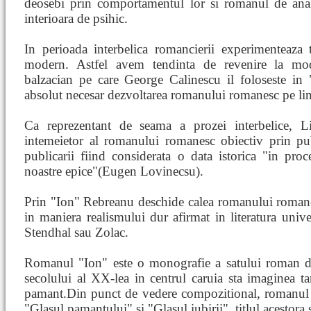
deosebi prin comportamentul lor si romanul de anali
interioara de psihic.
In perioada interbelica romancierii experimenteaza 
modern. Astfel avem tendinta de revenire la mode
balzacian pe care George Calinescu il foloseste in 
absolut necesar dezvoltarea romanului romanesc pe lini
Ca reprezentant de seama a prozei interbelice, L
intemeietor al romanului romanesc obiectiv prin pu
publicarii fiind considerata o data istorica "in proce
noastre epice"(Eugen Lovinecsu).
Prin "Ion" Rebreanu deschide calea romanului roma
in maniera realismului dur afirmat in literatura univ
Stendhal sau Zolac.
Romanul "Ion" este o monografie a satului roman di
secolului al XX-lea in centrul caruia sta imaginea t
pamant.Din punct de vedere compozitional, romanul 
"Glasul pamantului" si "Glasul iubirii" ,titlul acestora 