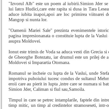
"Izvorul Alb" este un poem al iubirii.Simion Jder se 
lui Iatco Hudici,care este rapita si dusa in Tara Lesea
aduce iubita inapoi,apoi are loc primirea viitoarei
Mangop si nunta lor.
"Oamenii Mariei Sale" prezinta evenimentele istori
pagina impresionanata o constituie lupta de la Vaslui 
asupra Moldovei.
Ionut este trimis de Voda sa aduca vesti din Grecia si 
de Gheorghe Botezatu, iar drumul este un prilej de a 
Moldovei si Imparartia Otomana.
Romanul se incheie cu lupta de la Vaslui, unde Stefan
impotriva puhoiului tucesc condus de sultanul Mehme
eroii care au pierit in lupta ,intre care se numara si 
Simion Jder, Caliman si fiul sau,Samoila.
Timpul in care se petrec intamplarile, faptele din int
timp mitic, un timp al credintelor stramoseseti, intr-o