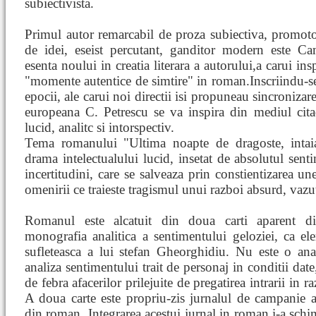
subiectivista.
Primul autor remarcabil de proza subiectiva, promotor
de idei, eseist percutant, ganditor modern este Cam
esenta noului in creatia literara a autorului,a carui insp
"momente autentice de simtire" in roman.Inscriindu-s
epocii, ale carui noi directii isi propuneau sincronizare
europeana C. Petrescu se va inspira din mediul citad
lucid, analitc si intorspectiv.
Tema romanului "Ultima noapte de dragoste, intai
drama intelectualului lucid, insetat de absolutul sen
incertitudini, care se salveaza prin constientizarea u
omenirii ce traieste tragismul unui razboi absurd, vazu
Romanul este alcatuit din doua carti aparent dis
monografia analitica a sentimentului geloziei, ca e
sufleteasca a lui stefan Gheorghidiu. Nu este o ana
analiza sentimentului trait de personaj in conditii date
de febra afacerilor prilejuite de pregatirea intrarii in r
A doua carte este propriu-zis jurnalul de campanie 
din roman. Integrarea acestui jurnal in roman i-a schim