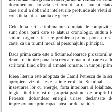
documentare, iar arta scriitorului i-a dat autenticitat
care eroul a dobandit intelesurile profunde ale vietii si 
constiinta lui stapanita de gelozie.
Cele doua carti se imbina intr-o unitate de compozitie 
sunt doua parti care se alatura cronologic, sudura 
sudura organica in care problema primei parti se rez
carte, ca un triumf moral al personajului principal.
Daca prima carte este o fictiune,deoarece prozatorul nu 
drama de iubire pana la scrierea romanului, cartea a do
scriitorul fiind ofiter sl armatei romane, in timpul pr
Ideea literara este adoptata de Camil Petrescu de la sc
apropiere vizibila este si inte eroii lui Stendhal si a
inzestrarea lor cu energie, forta interioara si loialitate
tragic, fiind invinsi de propria pasiune, de propriul 
Petrescu dobandesc energii uriase declansate d
impresionante prin capacitatea lor de trai idei.