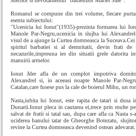
Jderilor si devotamentul "oamenilor Mariei Sale".
Romanul se compune din trei volume, fiecare purtan
esenta subiectului:
"Ucenicia lui Ionut"(1935)-prezinta formarea lui Ionu
Manole Par-Negru,ucenicia in slujba lui Alexandrel
visul de a ajunge la Curtea domneasca la Suceava.Cei do
spiritul barbatiei si al demnitatii, devin frati de c
necazurile,impreuna ies din situatii grele datorita int
manuirii armelor.
Ionut Jder afla de un complot impotriva domitoru
Alexandrel si, in aceeasi noapte Manole Par-Negru
Catalan,care fusese pus la cale de boierul Mihu, un r
Nasta,iubita lui Ionut, este rapita de tatari si dusa 
Dunarii.Ionut pleca in cautarea ei,trece prin multe per
salvat de fratii si tatal sau, dupa care afla ca Nasta s
uciderea hanului tatar de Gheorghe Botezatu, slujitoru
revine la Curtea domneasca devenind ostean adevarat.