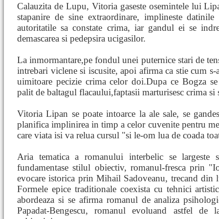
Calauzita de Lupu, Vitoria gaseste osemintele lui Lipan
stapanire de sine extraordinare, implineste datinil
autoritatile sa constate crima, iar gandul ei se indre
demascarea si pedepsira ucigasilor.
La inmormantare,pe fondul unei puternice stari de ten
intrebari viclene si iscusite, apoi afirma ca stie cum s-
uimitoare pecizie crima celor doi.Dupa ce Bogza se
palit de baltagul flacaului,faptasii marturisesc crima si s
Vitoria Lipan se poate intoarce la ale sale, se gandest
planifica implinirea in timp a celor cuvenite pentru 
care viata isi va relua cursul "si le-om lua de coada toa
Aria tematica a romanului interbelic se largeste 
fundamentase stilul obiectiv, romanul-fresca prin "
evocare istorica prin Mihail Sadoveanu, trecand din l
Formele epice traditionale coexista cu tehnici artist
abordeaza si se afirma romanul de analiza psihologi
Papadat-Bengescu, romanul evoluand astfel de l