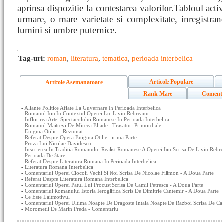
aprinsa dispozitie la contestarea valorilor.Tabloul activi
urmare, o mare varietate si complexitate, inregistran
lumini si umbre puternice.
Tag-uri:
roman
,
literatura
,
tematica
,
perioada interbelica
Articole Populare
Articole Asemanatoare
Rank Mare
Coment
-
Aliante Politice Aflate La Guvernare In Perioada Interbelica
-
Romanul Ion In Contextul Operei Lui Liviu Rebreanu
-
Inflorirea Artei Spectacolului Romanesc In Perioada Interbelica
-
Romanul Maitreyi De Mircea Eliade - Trasaturi Primordiale
-
Enigma Otiliei - Rezumat
-
Referat Despre Opera Enigma Otiliei-prima Parte
-
Proza Lui Nicolae Davidescu
-
Inscrierea In Traditia Romanului Realist Romanesc A Operei Ion Scrisa De Liviu Rebr
-
Perioada De Stare
-
Referat Despre Literatura Romana In Perioada Interbelica
-
Literatura Romana Interbelica
-
Comentariul Operei Ciocoii Vechi Si Noi Scrisa De Nicolae Filimon - A Doua Parte
-
Referat Despre Literatura Romana Interbelica
-
Comentariul Operei Patul Lui Procust Scrisa De Camil Petrescu - A Doua Parte
-
Comentariul Romanului Istoria Ieroglifica Scris De Dimitrie Cantemir - A Doua Parte
-
Ce Este Laitmotivul
-
Comentariul Operei Ultima Noapte De Dragoste Intaia Noapte De Razboi Scrisa De Cam
-
Morometii De Marin Preda - Comentariu