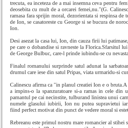
trecuta, ea inceteza de a mai insemna ceva pentru femi
deosebita cu mult de a orcarei femei,nu."(G. Calinesc
ramasa fara sprijin moral, dezorientata si respinsa de t
de Ion, se casatoreste cu George si se bucura de norocu
Ion.
Desi asezat la casa lui, Ion, din cauza firii lui patima
pe care o dobandise si ravneste la Florica.Sfarsitul lu
de George Bulbuc, care-l prinde iubindu-se cu nevasta
Finalul romanului surprinde satul adunat la sarbatoarea
drumul care iese din satul Pripas, viata urmaridu-si cur
Calinescu afirma ca "in planul creatiei Ion e o bruta.A b
a impins-o la spanzuratoare si-a ramas in cele din 
pamantul pe cai necinstite, tulburand linistea unui cam
numele glasului iubirii, Ion nu putea supravietui iar 
fiind perfect motivat din punct de vedere moral si estet
Rebreanu este primul nostru mare romancier al stihei so