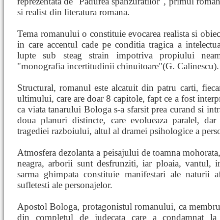
reprezentata de "Padurea spanzuratilor", primul roman
si realist din literatura romana.
Tema romanului o constituie evocarea realista si obie
in care accentul cade pe conditia tragica a intelectual
lupte sub steag strain impotriva propiului neam.
"monografia incertitudinii chinuitoare"(G. Calinescu).
Structural, romanul este alcatuit din patru carti, fiec
ultimului, care are doar 8 capitole, fapt ce a fost interpr
ca viata tanarului Bologa s-a sfarsit prea curand si i
doua planuri distincte, care evolueaza paralel, dar
tragediei razboiului, altul al dramei psihologice a pers
Atmosfera dezolanta a peisajului de toamna mohorata, 
neagra, arborii sunt desfrunziti, iar ploaia, vantul, i
sarma ghimpata constituie manifestari ale naturii a
sufletesti ale personajelor.
Apostol Bologa, protagonistul romanului, ca membru al
din completul de judecata care a condamnat la 