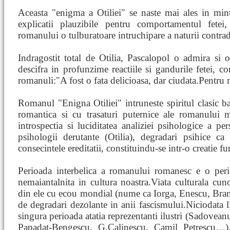
Aceasta "enigma a Otiliei" se naste mai ales in min
explicatii plauzibile pentru comportamentul fetei
romanului o tulburatoare intruchipare a naturii contradi
Indragostit total de Otilia, Pascalopol o admira si o
descifra in profunzime reactiile si gandurile fetei, co
romanuli:"A fost o fata delicioasa, dar ciudata.Pentru
Romanul "Enigna Otiliei" intruneste spiritul clasic b
romantica si cu trasaturi puternice ale romanului m
introspectia si luciditatea analiziei psihologice a pe
psihologii derutante (Otilia), degradari psihice ca a
consecintele ereditatii, constituindu-se intr-o creatie f
Perioada interbelica a romanului romanesc e o perio
nemaiantalnita in cultura noastra.Viata culturala cunoa
din ele cu ecou mondial (nume ca Iorga, Enescu, Brancus
de degradari dezolante in anii fascismului.Niciodata l
singura perioada atatia reprezentanti ilustri (Sadovea
Papadat-Bengescu, G.Calinescu, Camil Petrescu…),