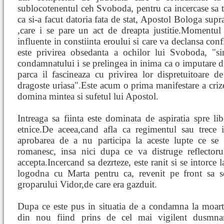
sublocotenentul ceh Svoboda, pentru ca incercase sa t
ca si-a facut datoria fata de stat, Apostol Bologa supr
,care i se pare un act de dreapta justitie.Momentul
influente in constiinta eroului si care va declansa conf
este privirea obsedanta a ochilor lui Svoboda, "si
condamnatului i se prelingea in inima ca o imputare
parca il fascineaza cu privirea lor dispretuitoare 
dragoste uriasa".Este acum o prima manifestare a crizei
domina mintea si sufetul lui Apostol.
Intreaga sa fiinta este dominata de aspiratia spre libe
etnice.De aceea,cand afla ca regimentul sau trece 
aprobarea de a nu participa la aceste lupte ce se
romanesc, insa nici dupa ce va distruge reflector
accepta.Incercand sa dezrteze, este ranit si se intorce
logodna cu Marta pentru ca, revenit pe front sa se
groparului Vidor,de care era gazduit.
Dupa ce este pus in situatia de a condamna la moar
din nou fiind prins de cel mai vigilent dusmna