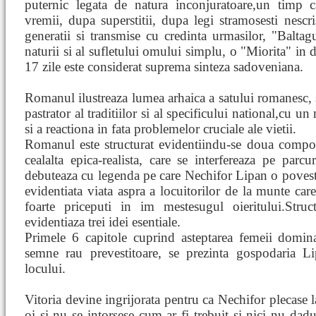
puternic legata de natura inconjuratoare,un timp
vremii, dupa superstitii, dupa legi stramosesti nescri
generatii si transmise cu credinta urmasilor, "Balta
naturii si al sufletului omului simplu, o "Miorita" in
17 zile este considerat suprema sinteza sadoveniana.
Romanul ilustreaza lumea arhaica a satului romanesc, 
pastrator al traditiilor si al specificului national,cu 
si a reactiona in fata problemelor cruciale ale vietii.
Romanul este structurat evidentiindu-se doua compon
cealalta epica-realista, care se interfereaza pe par
debuteaza cu legenda pe care Nechifor Lipan o povestea
evidentiata viata aspra a locuitorilor de la munte care
foarte priceputi in im mestesugul oieritului.Stru
evidentiaza trei idei esentiale.
Primele 6 capitole cuprind asteptarea femeii domina
semne rau prevestitoare, se prezinta gospodaria Lip
locului.
Vitoria devine ingrijorata pentru ca Nechifor plecase
oi si nu se intorsese cum ar fi trebuit si nici nu dadus