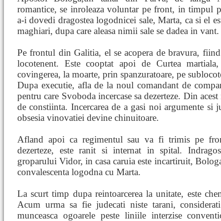
romantice, se inroleaza voluntar pe front, in timpul 
a-i dovedi dragostea logodnicei sale, Marta, ca si el es
maghiari, dupa care aleasa nimii sale se dadea in vant.
Pe frontul din Galitia, el se acopera de bravura, fiind
locotenent. Este cooptat apoi de Curtea martiala
covingerea, la moarte, prin spanzuratoare, pe subloco
Dupa executie, afla de la noul comandant de compan
pentru care Svoboda incercase sa dezerteze. Din acest
de constiinta. Incercarea de a gasi noi argumente si jus
obsesia vinovatiei devine chinuitoare.
Afland apoi ca regimentul sau va fi trimis pe fro
dezerteze, este ranit si internat in spital. Indrago
groparului Vidor, in casa caruia este incartiruit, Bolo
convalescenta logodna cu Marta.
La scurt timp dupa reintoarcerea la unitate, este che
Acum urma sa fie judecati niste tarani, considerati
munceasca ogoarele peste liniile interzise convent