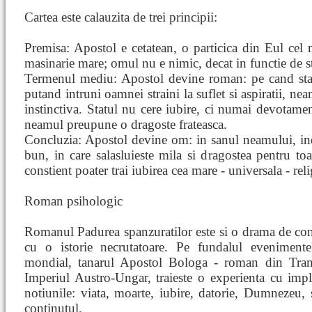
Cartea este calauzita de trei principii:
Premisa: Apostol e cetatean, o particica din Eul cel ma
masinarie mare; omul nu e nimic, decat in functie de st
Termenul mediu: Apostol devine roman: pe cand statu
putand intruni oamnei straini la suflet si aspiratii, ne
instinctiva. Statul nu cere iubire, ci numai devotame
neamul preupune o dragoste frateasca.
Concluzia: Apostol devine om: in sanul neamului, indi
bun, in care salasluieste mila si dragostea pentru t
constient poater trai iubirea cea mare - universala - rel
Roman psihologic
Romanul Padurea spanzuratilor este si o drama de cons
cu o istorie necrutatoare. Pe fundalul evenimente
mondial, tanarul Apostol Bologa - roman din Trans
Imperiul Austro-Ungar, traieste o experienta cu implica
notiunile: viata, moarte, iubire, datorie, Dumnezeu, 
continutul.