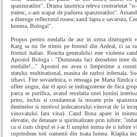
spanzuratilor". Drama launtrica releva contrarietat "
traiesc, c-am scapat de padurea spanzuratilor". Amand
a distruge reflectorul rusesc.xand fapta e savarsita, Ce
lumina, Bologa!".
Propus pentru medalia de aur in urma distrugerii ref
Karg sa nu fie trimis pe frontul din Ardeal, ci sa 
frontul italian. Reactia generalului este violenta ca
Apostol Bologa - "Dumneata faci deosebire intre dus
medalie!..." Apostol nu avea o limpezime a constii
statului multinational, masina de razboi infernala. So
izbavi. Fire sovaielnica, o reneaga pe Marta fiindca
ofiter ungur, dar el apoi se indragosteste de fiica gro
parca se purifica, avand revelatia unei lumini interioa
prins, inchis si condamnat la moarte prin spanzurat
destinelor si motivul judecatorului vinovat de la inc
vinovatului fara vina). Cand Ilona apare in mintea 
elevatie, de detasare si spiritualizare prin iubire: "ind
ca si cum chipul ei i-ar fi umplut inima de o iubire vi
cuprindeau toti oamenii din toata lumea. Klapka inc