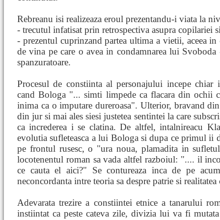
Rebreanu isi realizeaza eroul prezentandu-i viata la ni
- trecutul infatisat prin retrospectiva asupra copilariei 
- prezentul cuprinzand partea ultima a vietii, aceea in 
de vina pe care o avea in condamnarea lui Svoboda -
spanzuratoare.
Procesul de constiinta al personajului incepe chiar 
cand Bologa "... simti limpede ca flacara din ochii 
inima ca o imputare dureroasa". Ulterior, bravand din
din jur si mai ales siesi justetea sentintei la care subsc
ca increderea i se clatina. De altfel, intalnireacu K
evolutia sufleteasca a lui Bologa si dupa ce primul ii 
pe frontul rusesc, o "ura noua, plamadita in sufletul
locotenentul roman sa vada altfel razboiul: ".... il inc
ce cauta el aici?" Se contureaza inca de pe acu
neconcordanta intre teoria sa despre patrie si realitatea
Adevarata trezire a constiintei etnice a tanarului ro
instiintat ca peste cateva zile, divizia lui va fi muta