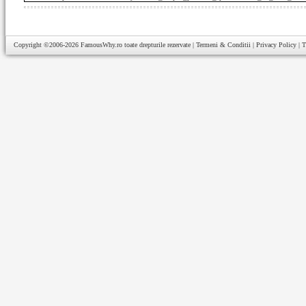
Copyright ©2006-2026
FamousWhy.ro
toate drepturile rezervate |
Termeni & Conditii
|
Privacy Policy
|
T