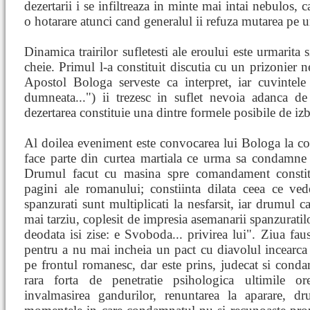
dezertarii i se infiltreaza in minte mai intai nebulos, 
o hotarare atunci cand generalul ii refuza mutarea pe un
Dinamica trairilor sufletesti ale eroului este urmarita
cheie. Primul l-a constituit discutia cu un prizonier 
Apostol Bologa serveste ca interpret, iar cuvintele
dumneata...") ii trezesc in suflet nevoia adanca de 
dezertarea constituie una dintre formele posibile de iz
Al doilea eveniment este convocarea lui Bologa la c
face parte din curtea martiala ce urma sa condamne n
Drumul facut cu masina spre comandament constit
pagini ale romanului; constiinta dilata ceea ce ved
spanzurati sunt multiplicati la nesfarsit, iar drumul c
mai tarziu, coplesit de impresia asemanarii spanzuratilo
deodata isi zise: e Svoboda... privirea lui". Ziua fau
pentru a nu mai incheia un pact cu diavolul incearca 
pe frontul romanesc, dar este prins, judecat si cond
rara forta de penetratie psihologica ultimile ore
invalmasirea gandurilor, renuntarea la aparare, d