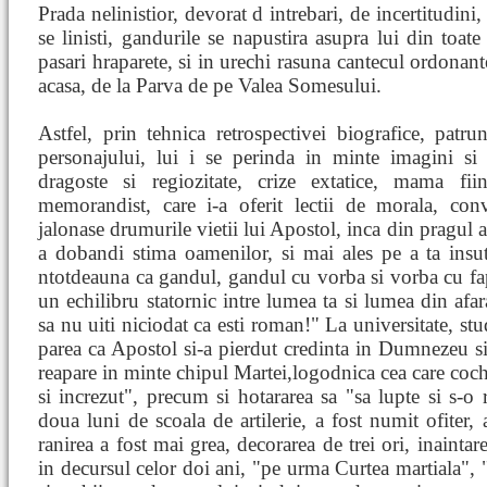
Prada nelinistior, devorat d intrebari, de incertitudini
se linisti, gandurile se napustira asupra lui din toate 
pasari hraparete, si in urechi rasuna cantecul ordonante
acasa, de la Parva de pe Valea Somesului.
Astfel, prin tehnica retrospectivei biografice, patr
personajului, lui i se perinda in minte imagini si 
dragoste si regiozitate, crize extatice, mama fii
memorandist, care i-a oferit lectii de morala, conv
jalonase drumurile vietii lui Apostol, inca din pragul 
a dobandi stima oamenilor, si mai ales pe a ta insuti
ntotdeauna ca gandul, gandul cu vorba si vorba cu fap
un echilibru statornic intre lumea ta si lumea din afara
sa nu uiti niciodat ca esti roman!" La universitate, stu
parea ca Apostol si-a pierdut credinta in Dumnezeu si
reapare in minte chipul Martei,logodnica cea care coch
si increzut", precum si hotararea sa "sa lupte si s-o 
doua luni de scoala de artilerie, a fost numit ofiter, 
ranirea a fost mai grea, decorarea de trei ori, inaintar
in decursul celor doi ani, "pe urma Curtea martiala",