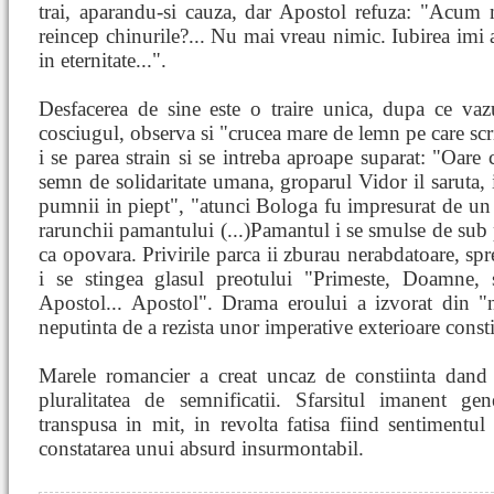
trai, aparandu-si cauza, dar Apostol refuza: "Acum mi
reincep chinurile?... Nu mai vreau nimic. Iubirea imi a
in eternitate...".
Desfacerea de sine este o traire unica, dupa ce vaz
cosciugul, observa si "crucea mare de lemn pe care sc
i se parea strain si se intreba aproape suparat: "Oare
semn de solidaritate umana, groparul Vidor il saruta,
pumnii in piept", "atunci Bologa fu impresurat de un 
rarunchii pamantului (...)Pamantul i se smulse de sub p
ca opovara. Privirile parca ii zburau nerabdatoare, spre
i se stingea glasul preotului "Primeste, Doamne, s
Apostol... Apostol". Drama eroului a izvorat din "
neputinta de a rezista unor imperative exterioare consti
Marele romancier a creat uncaz de constiinta dand 
pluralitatea de semnificatii. Sfarsitul imanent gen
transpusa in mit, in revolta fatisa fiind sentimentul r
constatarea unui absurd insurmontabil.