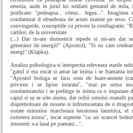
emotia, aude in jurul lui soldatii gemand de mila, 
justficare: "pedeapsa... crima... legea...". Imaginea 
condamnat il obsedeaza de acum inainte pe erou. Co
convingerile, conceptiile cu privire la conflagratie: 
cartilor, de la universitate
(...) Dar m-am dezmeticit repede si mi-am dat se
generator de energii!" (Apostol), "Si eu care crede
energi" (Klapka).
Analiza psihologica si intrspectia releveaza starile sub
"gatul ii era uscat si amar iar inima i se framanta i
"Apostol bologa se facu rosu de luare-aminte (can
privirea i se lipise intarata", "mai pe urma ins
condamnatului i se prelinge in inima ca o imputare du
capul si sa se uite aiurea, dar ochii omului osandit par
dispretuitoare de moarte si infrumusetata de o dragost
notate minutios marcheaza tensiunea launtrica, el 
cutreiera inima", incat sopteste "cu un scancet boln
intuneric s-a lasat pe pamant...".