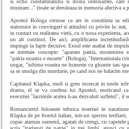
si ochii condamnatului si doina ordonantei, care
mustrare..." (toate se deruleaza in memoria afectiva a pe
Apostol Bologa crezuse ca are in constiinta sa edif
statornice in convingeri si atitudini cu privire la: stat,
in contact cu realitatea vietii, cu o noua experienta, a
un alt continut. De aici, amplificarea incertitudin
impinge la fapte decisive. Eroul este asaltat de impulsu
se intretaie concepte: "aparam patria, mostenirea 
"patria noastra e moarte" (Bologa), "Internationala crim
ungar, "iubirea voastra ne hraneste cu gloante sau sp
sa se smulga din murdarie, pe cand noi ne balacim mer
Capitanul Klapka, mult si greu incercat in unele infrun
drama, el se va confesa lui Apostol, motivand ca 
executiei "lacrimile acelea ti-au dezvaluit sufletul", il s
Romancierul foloseste tehnica insertiei in naratiune 
Klapka de pe frontul italian, intr-un spectru terifiant,
copac atarnau oamenii, agatati de crengi, cu capetele g
scria "tradatori de patrie" in trei limbi, atunci cu 