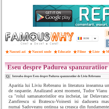
ROM
Nascuti azi
Nascuti unde
Educatie
Filme
Liste
M
Eseu despre Padurea spanzuratiior
Q:
Intreaba despre Eseu despre Padurea spanzuratiior de Liviu Rebreanu
Aparitia lui Liviu Rebreanu in literatura inseamna 
de raspantie. Analizand acest moment, Tudor Vianu 
ca "rolul samanatoristilor era incheiat, iar Delavran
Zamfirescu si Bratescu-Voinesti isi dadusera masu
numai Sadoveanu ontinua sa creasca din fundamentel