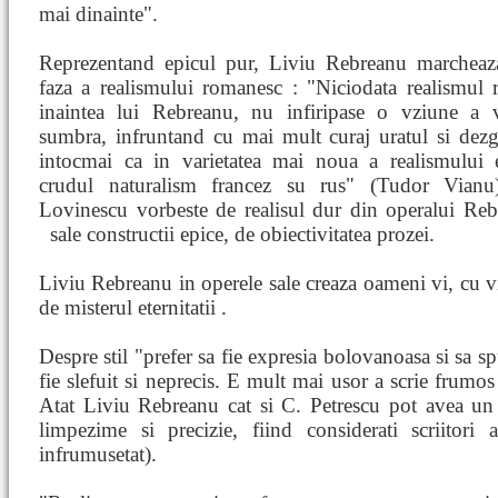
mai dinainte".
Reprezentand epicul pur, Liviu Rebreanu marchea
faza a realismului romanesc : "Niciodata realismul 
inaintea lui Rebreanu, nu infiripase o vziune a v
sumbra, infruntand cu mai mult curaj uratul si dezg
intocmai ca in varietatea mai noua a realismului 
crudul naturalism francez su rus" (Tudor Vian
Lovinescu vorbeste de realisul dur din operalui Rebr
sale constructii epice, de obiectivitatea
prozei.
Liviu Rebreanu in operele sale creaza oameni vi, cu vi
de misterul eternitatii .
Despre stil "prefer sa fie expresia bolovanoasa si sa s
fie slefuit si neprecis. E mult mai usor a scrie frumo
Atat Liviu Rebreanu cat si C. Petrescu pot avea un st
limpezime si precizie, fiind considerati scriitori an
infrumusetat).