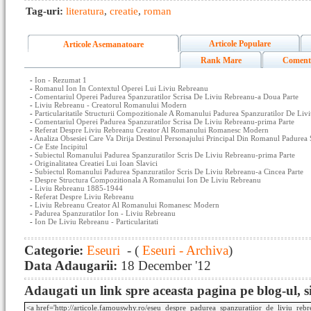
Tag-uri:
literatura
,
creatie
,
roman
Articole Populare
Articole Asemanatoare
Rank Mare
Coment
-
Ion - Rezumat 1
-
Romanul Ion In Contextul Operei Lui Liviu Rebreanu
-
Comentariul Operei Padurea Spanzuratilor Scrisa De Liviu Rebreanu-a Doua Parte
-
Liviu Rebreanu - Creatorul Romanului Modern
-
Particularitatile Structurii Compozitionale A Romanului Padurea Spanzuratilor De Liv
-
Comentariul Operei Padurea Spanzuratilor Scrisa De Liviu Rebreanu-prima Parte
-
Referat Despre Liviu Rebreanu Creator Al Romanului Romanesc Modern
-
Analiza Obsesiei Care Va Dirija Destinul Personajului Principal Din Romanul Padurea
-
Ce Este Incipitul
-
Subiectul Romanului Padurea Spanzuratilor Scris De Liviu Rebreanu-prima Parte
-
Originalitatea Creatiei Lui Ioan Slavici
-
Subiectul Romanului Padurea Spanzuratilor Scris De Liviu Rebreanu-a Cincea Parte
-
Despre Structura Compozitionala A Romanului Ion De Liviu Rebreanu
-
Liviu Rebreanu 1885-1944
-
Referat Despre Liviu Rebreanu
-
Liviu Rebreanu Creator Al Romanului Romanesc Modern
-
Padurea Spanzuratilor Ion - Liviu Rebreanu
-
Ion De Liviu Rebreanu - Particularitati
Categorie:
Eseuri
- (
Eseuri - Archiva
)
Data Adaugarii:
18 December '12
Adaugati un link spre aceasta pagina pe blog-ul, si