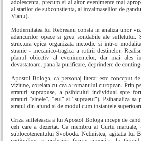
adolescenta, precum si al altor evenimente mai apropi
al starilor de subconstienta, al invalmaselilor de gandu
Vianu).
Modernitatea lui Rebreanu consta in analiza unor viz
adancurilor opace si greu sondabile ale sufletului. 
structura epica organizata metodic si intr-o modalita
stranie - mecanico-tragica a rotirii destinelor. Real
planul obiectiv al evenimentelor, dar mai ales in
devastatoare, pana la purificare, deprindere de contingen
Apostol Bologa, ca personaj literar este conceput 
viziune, corelata cu cea a romanului european. Prin p
straturi suprapuse, a psihicului individual spre for
straturi "sinele", "eul" si "supraeul"). Psihanaliza sa
stratul din afund si de modul cum instantele superioare
Criza sufleteasca a lui Apostol Bologa incepe de cand
ceh care a dezertat. Ca membru al Curtii martiale, 
sublocotenentului Svoboda. Nelinistea, agitatia lui
certitudine ca pedeapsa fusese cuvenita. In timpu