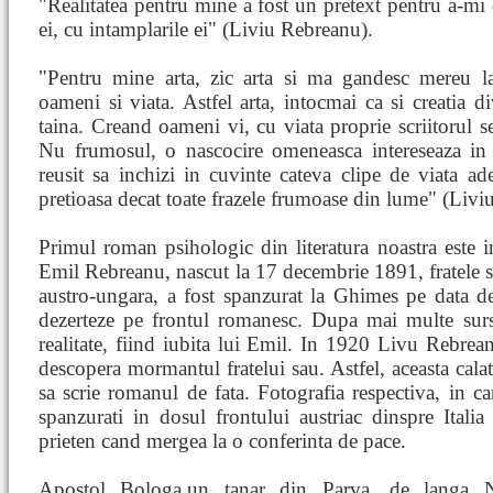
"Realitatea pentru mine a fost un pretext pentru a-mi 
ei, cu intamplarile ei" (Liviu Rebreanu).
"Pentru mine arta, zic arta si ma gandesc mereu la 
oameni si viata. Astfel arta, intocmai ca si creatia 
taina. Creand oameni vi, cu viata proprie scriitorul se
Nu frumosul, o nascocire omeneasca intereseaza in a
reusit sa inchizi in cuvinte cateva clipe de viata ad
pretioasa decat toate frazele frumoase din lume" (Livi
Primul roman psihologic din literatura noastra este in
Emil Rebreanu, nascut la 17 decembrie 1891, fratele scr
austro-ungara, a fost spanzurat la Ghimes pe data 
dezerteze pe frontul romanesc. Dupa mai multe surse
realitate, fiind iubita lui Emil. In 1920 Livu Rebrea
descopera mormantul fratelui sau. Astfel, aceasta calat
sa scrie romanul de fata. Fotografia respectiva, in c
spanzurati in dosul frontului austriac dinspre Ital
prieten cand mergea la o conferinta de pace.
Apostol Bologa,un tanar din Parva, de langa Na