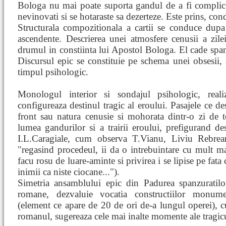
Bologa nu mai poate suporta gandul de a fi compli
nevinovati si se hotaraste sa dezerteze. Este prins, con
Structurala compozitionala a cartii se conduce dupa l
ascendente. Descrierea unei atmosfere cenusii a zil
drumul in constiinta lui Apostol Bologa. El cade span
Discursul epic se constituie pe schema unei obsesii,
timpul psihologic.
Monologul interior si sondajul psihologic, realiz
configureaza destinul tragic al eroului. Pasajele ce d
front sau natura cenusie si mohorata dintr-o zi de
lumea gandurilor si a trairii eroului, prefigurand de
I.L.Caragiale, cum observa T.Vianu, Liviu Rebrea
"regasind procedeul, ii da o intrebuintare cu mult m
facu rosu de luare-aminte si privirea i se lipise pe fat
inimii ca niste ciocane...").
Simetria ansamblului epic din Padurea spanzuratilor 
romane, dezvaluie vocatia constructiilor monumen
(element ce apare de 20 de ori de-a lungul operei), c
romanul, sugereaza cele mai inalte momente ale tragic