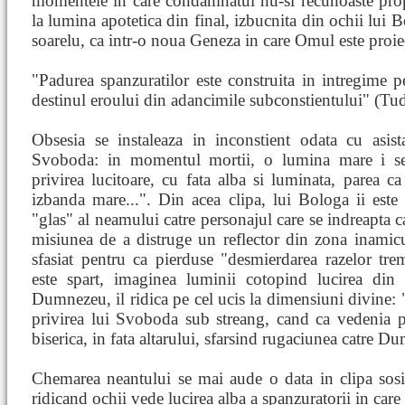
momentele in care condamnatul nu-si recunoaste prop
la lumina apotetica din final, izbucnita din ochii lui 
soarelu, ca intr-o noua Geneza in care Omul este proie
"Padurea spanzuratilor este construita in intregime p
destinul eroului din adancimile subconstientului" (Tu
Obsesia se instaleaza in inconstient odata cu asist
Svoboda: in momentul mortii, o lumina mare i se 
privirea lucitoare, cu fata alba si luminata, parea c
izbanda mare...". Din acea clipa, lui Bologa ii este
"glas" al neamului catre personajul care se indreapta c
misiunea de a distruge un reflector din zona inamicul
sfasiat pentru ca pierduse "desmierdarea razelor tre
este spart, imaginea luminii cotopind lucirea din
Dumnezeu, il ridica pe cel ucis la dimensiuni divine: "
privirea lui Svoboda sub streang, cand ca vedenia pe
biserica, in fata altarului, sfarsind rugaciunea catre D
Chemarea neantului se mai aude o data in clipa sosiri
ridicand ochii vede lucirea alba a spanzuratorii in care