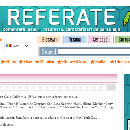
ROM
Filme
Liste
Monden
Citate Celebre
Zodiac
Director
n Oaks, California, USA si este o actrita foarte cunoscuta.
filmul "Friends" alaturi de Courtney Cox, Lisa Kudrow, Matt LeBlanc, Matthew Perry
"Derailed", "Rumor has it...", "The Break-Up", "He's Just Not That Into You", "Along
doi actori. Jennifer si-a petrecut copilaria in Grecia si in New York City.
n de Arta.