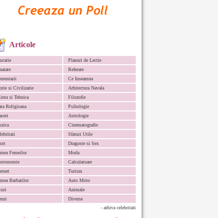
Articole
ucatie
Planuri de Lectie
natate
Referate
mentarii
Ce Inseamna
orie si Civilizatie
Arhitectura Navala
iinta si Tehnica
Filozofie
ata Religioasa
Psihologie
aceri
Astrologie
zica
Cinematografie
lebritati
Sfaturi Utile
ort
Dragoste si Sex
mea Femeilor
Moda
stronomie
Calculatoare
ternet
Turism
mea Barbatilor
Auto Moto
curi
Animale
euri
Diverse
- arhiva celebritati