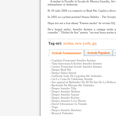
A studiat la Fiorello la Scoala de Muzica Guardia, Ar
telemarketer si chelnerita.
Pe 29 iulie 2000 s-a casatorit cu Brad Pitt. Cuplul a divor
In 2002 ea a primit premiul Steaua Stelelor - The Scor
Dupa trei ani a fost aleasa "Femeia anului" de revista GQ. 
De-a lungul anilor, Jennifer Aniston a castigat multe 
comedie", "Globul de Aur" pentru "cea mai buna actrita in
Tag-uri:
actrita
,
new york
,
gq
Articole Populare
Articole Asemanatoare
-
Copilaria Frumoasei Jennifer Aniston
-
Viata Amoroasa A Actritei Jennifer Aniston
-
Cariera Frumoasei Actrite Jennifer Aniston
-
Despre Brad Pitt
-
Despre Salma Hayek
-
Celebrele Inele De Logodna Ale Vedetelor
-
Cat Le Costa Pe Celebritati Nuntile
-
Sex-appeal-ul Barbatilor De 40 De Ani De La Holly
-
Buchetele De Mireasa Ale Vedetelor
-
Despre Jennifer Tilly
-
Despre Jennifer Hudson
-
Despre Jennifer Garner
-
Despre Jennifer Korbin
-
Despre Jennifer Love Hewitt
-
David Schwimmer In Friends
-
Yoga
-
Despre Jennifer Hawkins
-
Bronzul Vedetelor