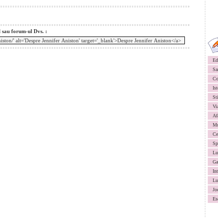
l sau forum-ul Dvs. :
Ed
Sa
Co
Ist
St
Vi
Af
Mu
Ce
Sp
Lu
Ga
In
Lu
Jo
Es