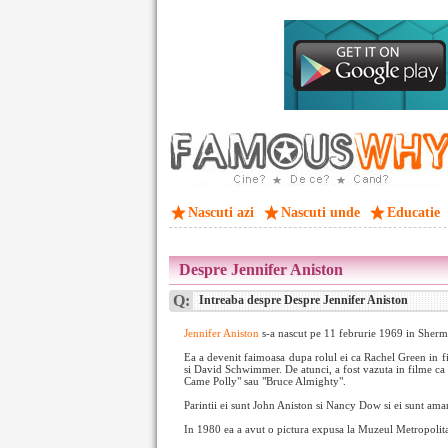
Nascuti azi
Nascuti unde
Educatie
Despre Jennifer Aniston
Q:
Intreaba despre Despre Jennifer Aniston
Jennifer Aniston
s-a nascut pe 11 februrie 1969 in Sherma
Ea a devenit faimoasa dupa rolul ei ca Rachel Green in 
si David Schwimmer. De atunci, a fost vazuta in filme ca 
Came Polly" sau "Bruce Almighty".
Parintii ei sunt John Aniston si Nancy Dow si ei sunt aman
In 1980 ea a avut o pictura expusa la Muzeul Metropolita