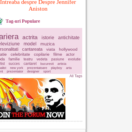
Intreaba despre Despre Jennifer
Aniston
Tag-uri Populare
ariera
actrita
istorie
antichitate
eleviziune
model
muzica
rsonalitati
cantareata
viata
hollywood
latie
celebritate
copilarie
filme
actor
da
familie
teatru
vedeta
pasiune
evolutie
tist
succes
cantaret
bucuresti
artista
balist
new york
prezentatoare
playboy
arta
ent
prezentator
designer
sport
All Tags