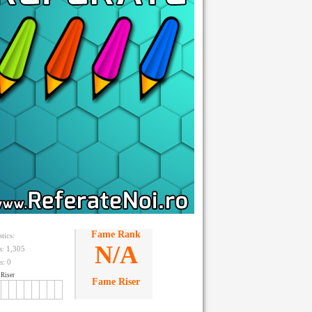
Fame Rank
stics:
N/A
ts: 1,305
s:
0
Riser
Fame Riser