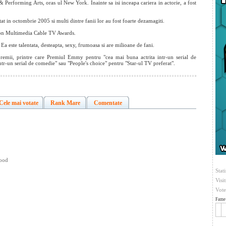
t & Performing Arts, oras
ul New York. Inainte sa isi inceapa cariera in actorie, a fost
tat in octombrie 2005 si multi dintre fanii lor au fost foarte dezamagiti.
pion Multimedia Cable TV Awards.
Ea este talentata, desteapta, sexy, frumoasa si are milioane de fani.
premii, printre care Premiul Emmy pentru "cea mai buna actrita intr-un serial de
tr-un serial de comedie" sau "People's choice" pentru "Star-ul TV preferat".
Cele mai votate
Rank Mare
Comentate
wood
Stati
Visi
Vote
Fame 