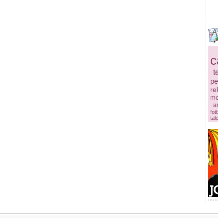
c
t
pe
re
mo
ar
fot
tal