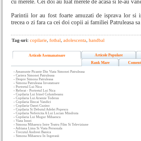
cu merele. Cei doi au luat merele de acasa si le-au vandu
Parintii lor au fost foarte amuzati de isprava lor si i
trecea o zi fara ca cei doi copii ai familiei Patruleasa s
Tag-uri:
copilarie
,
fotbal
,
adolescenta
,
handbal
Articole Populare
Articole Asemanatoare
Rank Mare
Coment
-
Amanunte Picante Din Viata Simonei Patruleasa
-
Cariera Simonei Patruleasa
-
Despre Simona Patruleasa
-
Simona Patruleasa Invatatoare
-
Portretul Lui Nica
-
Referat - Portretul Lui Nica
-
Copilaria Lui Irinel Columbeanu
-
Copilaria Lui Arsenie Toderas
-
Copilaria Ilincai Vandici
-
Copilaria Oanei Cuzino
-
Copilaria Si Debutul Adelei Popescu
-
Copilaria Nefericita A Lui Lucian Mindruta
-
Copilaria Lui Mugur Mihaescu
-
Viata Innei
-
Simona Mihaescu Intre Teatru Film Si Televiziune
-
Adriana Lima Si Viata Personala
-
Trecutul Andreei Banica
-
Simona Mihaescu In Ingerasii