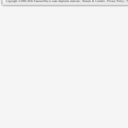
Copyright ©2006-2026
FamousWhy.ro
toate drepturile rezervate |
Termeni & Conditii
|
Privacy Policy
|
T