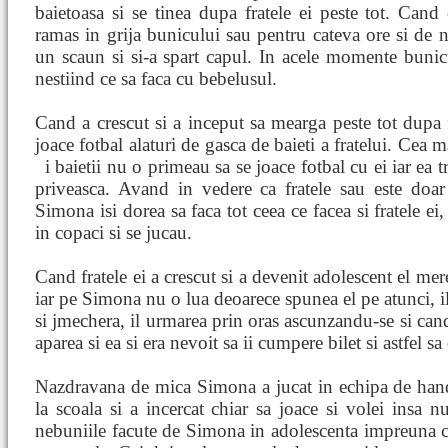
baietoasa si se tinea dupa fratele ei peste tot. Ca
ramas in grija bunicului sau pentru cateva ore si de n
un scaun si si-a spart capul. In acele momente bunic
nestiind ce sa faca cu bebelusul.
Cand a crescut si a inceput sa mearga peste tot dupa 
joace fotbal alaturi de gasca de baieti a fratelui. Cea 
i baietii nu o primeau sa se joace fotbal cu ei iar ea t
priveasca. Avand in vedere ca fratele sau este do
Simona isi dorea sa faca tot ceea ce facea si fratele ei
in copaci si se jucau.
Cand fratele ei a crescut si a devenit adolescent el mer
iar pe Simona nu o lua deoarece spunea el pe atunci, il
si jmechera, il urmarea prin oras ascunzandu-se si cand
aparea si ea si era nevoit sa ii cumpere bilet si astfel sa 
Nazdravana de mica Simona a jucat in echipa de hand
la scoala si a incercat chiar sa joace si volei insa nu
nebuniile facute de Simona in adolescenta impreuna cu