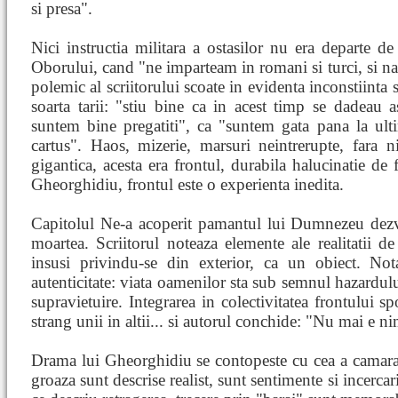
si presa".
Nici instructia militara a ostasilor nu era departe d
Oborului, cand "ne imparteam in romani si turci, si nav
polemic al scriitorului scoate in evidenta inconstiinta 
soarta tarii: "stiu bine ca in acest timp se dadeau a
suntem bine pregatiti", ca "suntem gata pana la ult
cartus". Haos, mizerie, marsuri neintrerupte, fara ni
gigantica, acesta era frontul, durabila halucinatie de 
Gheorghidiu, frontul este o experienta inedita.
Capitolul Ne-a acoperit pamantul lui Dumnezeu dezva
moartea. Scriitorul noteaza elemente ale realitatii de
insusi privindu-se din exterior, ca un obiect. No
autenticitate: viata oamenilor sta sub semnul hazardului
supravietuire. Integrarea in colectivitatea frontului 
strang unii in altii... si autorul conchide: "Nu mai e 
Drama lui Gheorghidiu se contopeste cu cea a camarazilo
groaza sunt descrise realist, sunt sentimente si incerca