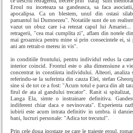
ce descriu retragerea, trecere prin "baraj" sunt memora
Eroul nu inceteaza sa gandeasca, sa faca asociati
apocalipsa. Ca un blestem, unul din ostasi silabi
pamantul lui Dumnezeu". Notatiile sunt de un realism 
vazut un obuz care i-a retezat capul lui Amariei...
retragerii, "cea mai cumplita zi", aflam din notele din
mai groaznica pentru mine si prin consecintele ei, si
ani am retrait-o mereu in vis".
in conditiile frontului, pentru individul redus la catev
interior coincid. Frontul este o alta dimensiune a viet
concentrat in constiinta individului. Alteori, analiza 
referindu-se la suferinta din cauza Elei, stefan Gheor
sine si de tot ce a fost: "Acum totul e parca din alt ta
firul de ata al gandului trecator". Ranit si spitalizat,
Langa Ela, simte o instrainare definitiva. Gandes
indiferent chiar daca e nevinovata". Experienta raz
iubirii este acum intrata definitiv in umbra. ii daruie
bani, lucruri personale: "Adica tot trecutul".
Prin cele doua ipostaze pe care le traieste eroul, rom