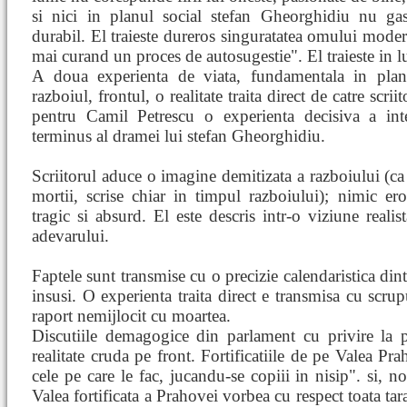
si nici in planul social stefan Gheorghidiu nu g
durabil. El traieste dureros singuratatea omului moder
mai curand un proces de autosugestie". El traieste in l
A doua experienta de viata, fundamentala in planul
razboiul, frontul, o realitate traita direct de catre scri
pentru Camil Petrescu o experienta decisiva a int
terminus al dramei lui stefan Gheorghidiu.
Scriitorul aduce o imagine demitizata a razboiului (ca
mortii, scrise chiar in timpul razboiului); nimic ero
tragic si absurd. El este descris intr-o viziune realist
adevarului.
Faptele sunt transmise cu o precizie calendaristica dint
insusi. O experienta traita direct e transmisa cu scrup
raport nemijlocit cu moartea.
Discutiile demagogice din parlament cu privire la p
realitate cruda pe front. Fortificatiile de pe Valea Pr
cele pe care le fac, jucandu-se copiii in nisip". si, n
Valea fortificata a Prahovei vorbea cu respect toata tar