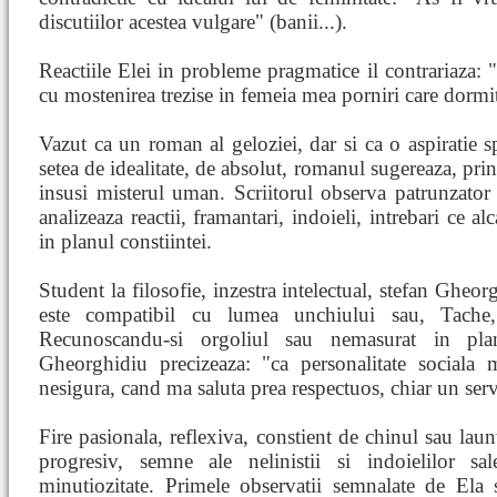
discutiilor acestea vulgare" (banii...).
Reactiile Elei in probleme pragmatice il contrariaza:
cu mostenirea trezise in femeia mea porniri care dormit
Vazut ca un roman al geloziei, dar si ca o aspiratie sp
setea de idealitate, de absolut, romanul sugereaza, prin
insusi misterul uman. Scriitorul observa patrunzator s
analizeaza reactii, framantari, indoieli, intrebari ce a
in planul constiintei.
Student la filosofie, inzestra intelectual, stefan Gheor
este compatibil cu lumea unchiului sau, Tache,
Recunoscandu-si orgoliul sau nemasurat in planul
Gheorghidiu precizeaza: "ca personalitate sociala m
nesigura, cand ma saluta prea respectuos, chiar un serv
Fire pasionala, reflexiva, constient de chinul sau lau
progresiv, semne ale nelinistii si indoielilor sa
minutiozitate. Primele observatii semnalate de Ela 