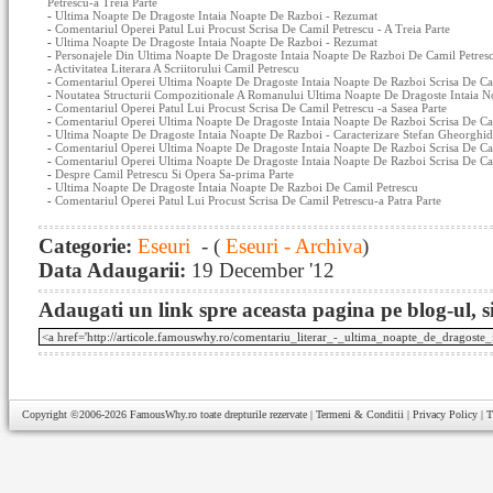
Petrescu-a Treia Parte
-
Ultima Noapte De Dragoste Intaia Noapte De Razboi - Rezumat
-
Comentariul Operei Patul Lui Procust Scrisa De Camil Petrescu - A Treia Parte
-
Ultima Noapte De Dragoste Intaia Noapte De Razboi - Rezumat
-
Personajele Din Ultima Noapte De Dragoste Intaia Noapte De Razboi De Camil Petres
-
Activitatea Literara A Scriitorului Camil Petrescu
-
Comentariul Operei Ultima Noapte De Dragoste Intaia Noapte De Razboi Scrisa De Ca
-
Noutatea Structurii Compozitionale A Romanului Ultima Noapte De Dragoste Intaia N
-
Comentariul Operei Patul Lui Procust Scrisa De Camil Petrescu -a Sasea Parte
-
Comentariul Operei Ultima Noapte De Dragoste Intaia Noapte De Razboi Scrisa De Cam
-
Ultima Noapte De Dragoste Intaia Noapte De Razboi - Caracterizare Stefan Gheorghid
-
Comentariul Operei Ultima Noapte De Dragoste Intaia Noapte De Razboi Scrisa De Cam
-
Comentariul Operei Ultima Noapte De Dragoste Intaia Noapte De Razboi Scrisa De Ca
-
Despre Camil Petrescu Si Opera Sa-prima Parte
-
Ultima Noapte De Dragoste Intaia Noapte De Razboi De Camil Petrescu
-
Comentariul Operei Patul Lui Procust Scrisa De Camil Petrescu-a Patra Parte
Categorie:
Eseuri
- (
Eseuri - Archiva
)
Data Adaugarii:
19 December '12
Adaugati un link spre aceasta pagina pe blog-ul, si
Copyright ©2006-2026
FamousWhy.ro
toate drepturile rezervate |
Termeni & Conditii
|
Privacy Policy
|
T