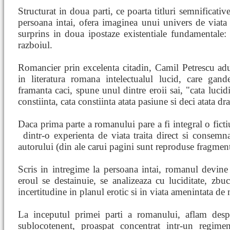
Structurat in doua parti, ce poarta titluri semnificative
persoana intai, ofera imaginea unui univers de viat
surprins in doua ipostaze existentiale fundamentale: 
razboiul.
Romancier prin excelenta citadin, Camil Petrescu ad
in literatura romana intelectualul lucid, care gand
framanta caci, spune unul dintre eroii sai, "cata lucidit
constiinta, cata constiinta atata pasiune si deci atata d
Daca prima parte a romanului pare a fi integral o ficti
dintr-o experienta de viata traita direct si consemn
autorului (din ale carui pagini sunt reproduse fragmente
Scris in intregime la persoana intai, romanul devin
eroul se destainuie, se analizeaza cu luciditate, zbu
incertitudine in planul erotic si in viata amenintata de
La inceputul primei parti a romanului, aflam desp
sublocotenent, proaspat concentrat intr-un regimen