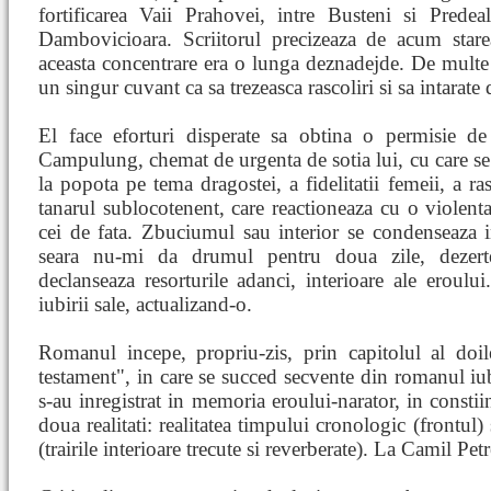
fortificarea Vaii Prahovei, intre Busteni si Prede
Dambovicioara. Scriitorul precizeaza de acum stare
aceasta concentrare era o lunga deznadejde. De multe o
un singur cuvant ca sa trezeasca rascoliri si sa intarate 
El face eforturi disperate sa obtina o permisie d
Campulung, chemat de urgenta de sotia lui, cu care se
la popota pe tema dragostei, a fidelitatii femeii, a ra
tanarul sublocotenent, care reactioneaza cu o violenta 
cei de fata. Zbuciumul sau interior se condenseaza 
seara nu-mi da drumul pentru doua zile, dezert
declanseaza resorturile adanci, interioare ale eroulu
iubirii sale, actualizand-o.
Romanul incepe, propriu-zis, prin capitolul al doil
testament", in care se succed secvente din romanul iubi
s-au inregistrat in memoria eroului-narator, in constiin
doua realitati: realitatea timpului cronologic (frontul)
(trairile interioare trecute si reverberate). La Camil Pet