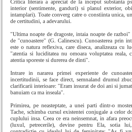
Critica literara a apreciat de la inceput substanta 
interior (sentimente, ganduri) si planul exterior, ob
intamplari). Toate converg catre o constiinta unica, un
de certitudini, a adevarului.
"Ultima noapte de dragoste, intaia noapte de razboi"
de "cunoastere" (G. Calinescu). Cunoasterea prin into
este o natura reflexiva, care diseca, analizeaza cu luc
"atentia si luciditatea nu omoara voluptatea reala, 
atentia sporeste si durerea de dinti".
Intrare in nararea primei experiente de cunoaste
incertitudinii, se face direct, semnaland drumul zbuc
clarificarii interioare: "Eram insurat de doi ani si jumat
banuiam ca ma inseala".
Primirea, pe neasteptate, a unei parti dintr-o most
Tache, schimba cursul existentei conjugale a celor do
cuplului insa. Ceea ce era neinsemnat, in afara preoc
(luxul, petrecerile), devine pentru Ela, sotia lui
contradictie cu idealul lui de feminitate: "As fi v