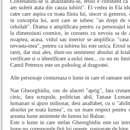
Confesandu-se si analizandu-se, eroul e constient ca 
am suferit atata din cauza iubirii". El vedea in Ela ide
catre care aspira cu toata fiinta lui, sincer si generos,
in conceptia lui, acei care se iubesc "au drept de 
celuilalt". Drama e amplificata pentru ca personajul is
la dimensiuni cosmice, in consens cu nevoia sa de a
noaptea, acasa, vidul sau interior se amplifica: "cas
nevasta-mea", pentru ca iubirea lui este unica. Eroul 
ranit, dar mai ales, dintr-un sentiment absolut al loial
verificare si o identificare a eului meu... cu un eu limit
Camil Petrescu este un psiholog al dragostei.
Alte personaje contureaza o lume in care el ramane ne
Nae Gheorghidiu, om de afaceri "aprig", fara crutare 
cinic, fara scrupule, politician abil, Tanase Luma
lumanari si ajuns milionar, desi analfabet, cu o "abili
absolut pe toata lumea", cu un mare respect pentru cu
aceasta lume aminteste de lumea lui Balzac.
Este o lume in care stefan Gheorghidiu este un intr
lume nu corespunde firii lui oneste, pasionate de bine,