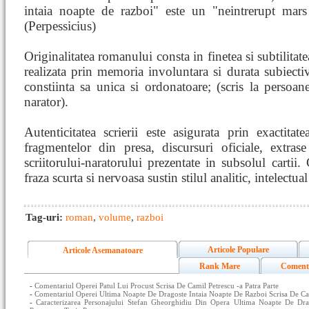
intaia noapte de razboi" este un "neintrerupt mars
(Perpessicius)
Originalitatea romanului consta in finetea si subtilitate
realizata prin memoria involuntara si durata subiectiva
constiinta sa unica si ordonatoare; (scris la persoane
narator).
Autenticitatea scrierii este asigurata prin exactitate
fragmentelor din presa, discursuri oficiale, extra
scriitorului-naratorului prezentate in subsolul cartii. C
fraza scurta si nervoasa sustin stilul analitic, intelectual 
Tag-uri:
roman
,
volume
,
razboi
Articole Populare
Articole Asemanatoare
Rank Mare
Coment
-
Comentariul Operei Patul Lui Procust Scrisa De Camil Petrescu -a Patra Parte
-
Comentariul Operei Ultima Noapte De Dragoste Intaia Noapte De Razboi Scrisa De Cam
-
Caracterizarea Personajului Stefan Gheorghidiu Din Opera Ultima Noapte De Dr