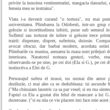
privire la innoirea vestimentatiei, stangacia dansului,
femeia mea se instraina".
Viata i-a devenit curand "o tortura", nu mai putea
universitatea. Plimbarea la Odobesti, intr-un grup 
gelozie si incertitudinea iubirii, pune sub semnul indo
Sufletul sau torturat de iubire si gelozie trece print
trairii: disperare, dispret, suferinta, duiosie. Com
avocat obscur, dar barbat modern, acordata sotiei s
Plimbarile cu masina, asezarea la masa sunt prilejuri d
interioara. Naratorul noteaza gesturi, vorbe, rea
observandu-se pe sine, pe cei doi (Ela si G.), pe cei di
instinctiva a Elei de G.
Personajul sufera el insusi, nu numai din amor pr
deziluzie, ci mai ales ca se dedubleaza: isi ascunde fr
("Ma chinuiam launtric ca sa par vesel; si eu ma simteam
Faptul ca Ela a gustat din felul de mancare a lui G.
dureroase. ("si ea stia ce vie placere imi face mie acest 