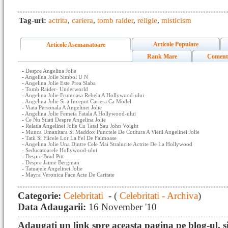
Tag-uri:
actrita
,
cariera
,
tomb raider
,
religie
,
misticism
Articole Populare
Articole Asemanatoare
Rank Mare
Coment
-
Despre Angelina Jolie
-
Angelina Jolie Simbol U N
-
Angelina Jolie Este Prea Slaba
-
Tomb Raider- Underworld
-
Angelina Jolie Frumoasa Rebela A Hollywood-ului
-
Angelina Jolie Si-a Inceput Cariera Ca Model
-
Viata Personala A Angelinei Jolie
-
Angelina Jolie Femeia Fatala A Hollywood-ului
-
Ce Nu Stiati Despre Angelina Jolie
-
Relatia Angelinei Jolie Cu Tatal Sau John Voight
-
Munca Umanitara Si Maddox Punctele De Cotitura A Vietii Angelinei Jolie
-
Tatii Si Fiicele Lor La Fel De Faimoase
-
Angelina Jolie Una Dintre Cele Mai Stralucite Actrite De La Hollywood
-
Seducatoarele Hollywood-ului
-
Despre Brad Pitt
-
Despre Jaime Bergman
-
Tatuajele Angelinei Jolie
-
Mayra Veronica Face Acte De Caritate
Categorie:
Celebritati
- (
Celebritati - Archiva
)
Data Adaugarii:
16 November '10
Adaugati un link spre aceasta pagina pe blog-ul, si