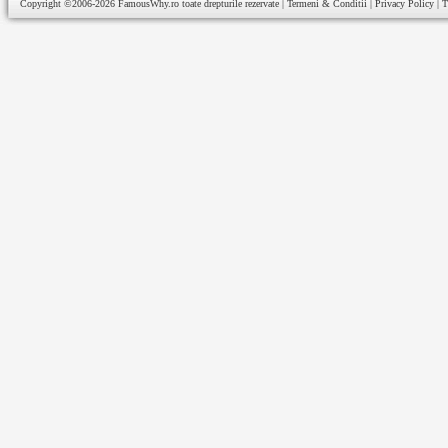
Copyright ©2006-2026
FamousWhy.ro
toate drepturile rezervate |
Termeni & Conditii
|
Privacy Policy
|
T