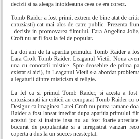
decizii si sa aleaga intotdeauna ceea ce era corect.
Tomb Raider a fost primit extrem de bine atat de critic
entuziasti) cat mai ales de catre public. Prezenta fru
decisiv in promovarea filmului. Fara Angelina Joli
Croft nu ar fi fost la fel de popular.
La doi ani de la aparitia primului Tomb Raider a fost
Lara Croft Tomb Raider: Leaganul Vietii. Noua avent
una cu conotatii mistice. Spre deosebire de prima par
existat si aici), in Leaganul Vietii s-a abordat problema
a legaturii dintre misticism si religie.
La fel ca si primul Tomb Raider, si acesta a fost 
entuziasmati iar criticii au comparat Tomb Raider cu c
Desigur ca imaginea Larei Croft nu putea ramane doa
Raider a fost lansat imediat dupa aparitia primului fil
acestui joc si inainte insa nu au fost foarte apreciate
bucurat de popularitate si a inregistrat vanzari re
coperta a dus la un succes neasteptat.