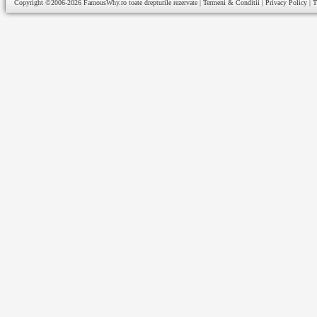
Copyright ©2006-2026
FamousWhy.ro
toate drepturile rezervate |
Termeni & Conditii
|
Privacy Policy
|
T