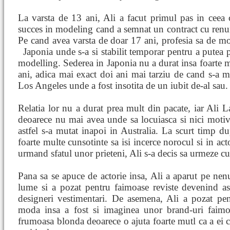
La varsta de 13 ani, Ali a facut primul pas in ceea
succes in modeling cand a semnat un contract cu ren
Pe cand avea varsta de doar 17 ani, profesia sa de m
Japonia unde s-a si stabilit temporar pentru a putea p
modelling. Sederea in Japonia nu a durat insa foarte mu
ani, adica mai exact doi ani mai tarziu de cand s-a m
Los Angeles unde a fost insotita de un iubit de-al sau.
Relatia lor nu a durat prea mult din pacate, iar Ali 
deoarece nu mai avea unde sa locuiasca si nici motiv
astfel s-a mutat inapoi in Australia. La scurt timp dup
foarte multe cunsotinte sa isi incerce norocul si in ac
urmand sfatul unor prieteni, Ali s-a decis sa urmeze cur
Pana sa se apuce de actorie insa, Ali a aparut pe ne
lume si a pozat pentru faimoase reviste devenind as
designeri vestimentari. De asemena, Ali a pozat pen
moda insa a fost si imaginea unor brand-uri faimo
frumoasa blonda deoarece o ajuta foarte mutl ca a ei 