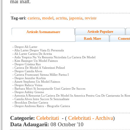
mai inalt.
Tag-uri:
cariera
,
model
,
actrita
,
japonia
,
reviste
Articole Populare
Articole Asemanatoare
Rank Mare
Coment
-
Despre Ali Larter
-
Alia Larter Despre Viata Ei Personala
-
Ali Larter Cariera De Actrita
-
Aida Yespica Nu Va Renunta Niciodata La Cariera De Model
-
Kim Basinger Un Model Faimos
-
Despre Cristina Rus
-
Cariera De Model A Valentinei Pelinel
-
Despre Camila Alves
-
Cariera Frumoasei Sienna Miller Partea I
-
Despre Jennifer Korbin
-
Ainett Stephens Un Model Faimos
-
Despre Raluca Voina
-
Barbara Mori Si Inceputurile Unei Cariere De Succes
-
Despre Ashley Greene
-
Antonia A Renuntat La Cariera De Model In America Pentru Cea De Cantareata In Ro
-
Camila Alves Intre Succes Si Senzualitate
-
Brooklun Decker Cariera
-
Despre Andreea Raicu - Biografie Cariera
Categorie:
Celebritati
- (
Celebritati - Archiva
)
Data Adaugarii:
08 October '10