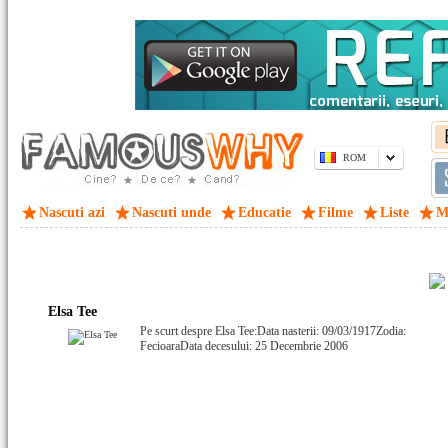
ROM
Nascuti azi
Nascuti unde
Educatie
Filme
Liste
M
Elsa Tee
Pe scurt despre Elsa Tee:Data nasterii: 09/03/1917Zodia:
FecioaraData decesului: 25 Decembrie 2006