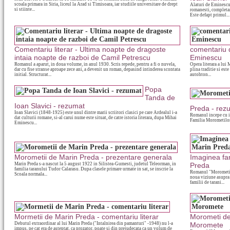
scoala primara in Siria, liceul la Arad si Timisoara, iar studiile universitare de drept
Alaturi de Eminescu, 
si stiinte...
romanesti, completand
Este defapt primul...
Comentariu literar - Ultima noapte de dragoste
comentariu 
intaia noapte de razboi de Camil Petrescu
Eminescu
Romanul a aparut, in doua volume, in anul 1930. Scris repede, pentru a fi o nuvela,
Opera literara a lui
dar cu fise stranse aproape zece ani, a devenit un roman, depasind intinderea scontata
plina traditie si est
initial. Structurat...
autohton...
Popa
Tanda de
Ioan Slavici - rezumat
Preda - rez
Ioan Slavici (1848-1925) este unul dintre marii scriitori clasici pe care Ardealul i-a
Romanul incepe cu in
dat culturii romane, si-al carui nume este situat, de catre istoria literara, dupa Mihai
Familia Morometilor 
Eminescu...
Morometii de Marin Preda - prezentare generala
Imaginea fam
Marin Preda s-a nascut la 5 august 1922 in Silistea-Gumesti, judetul Teleorman, in
Preda
familia taranului Tudor Calarasu. Dupa clasele primare urmate in sat, se inscrie la
Romanul "Morometii",
Scoala normala...
noua viziune asupra 
familii de tarani...
Mormetii de Marin Preda - comentariu literar
Morometi de 
Debutul extraordinar al lui Marin Preda ("Intalnirea din pamanturi" -1948) nu l-a
Moromete
impus, pe cat era de asteptat, ca prozator, poate si din prejudecata ca un volum de