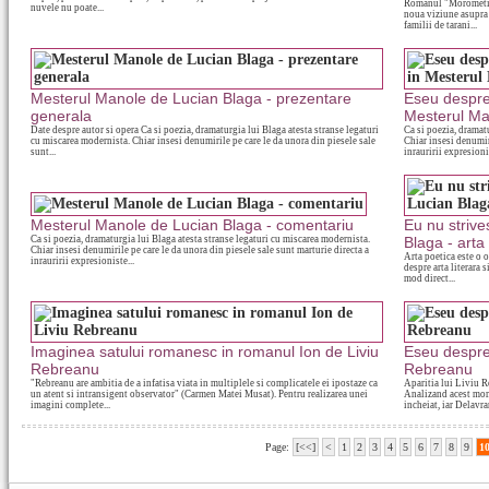
Romanul "Morometii",
nuvele nu poate...
noua viziune asupra 
familii de tarani...
Mesterul Manole de Lucian Blaga - prezentare
Eseu despre 
generala
Mesterul Ma
Date despre autor si opera Ca si poezia, dramaturgia lui Blaga atesta stranse legaturi
Ca si poezia, dramat
cu miscarea modernista. Chiar insesi denumirile pe care le da unora din piesele sale
Chiar insesi denumiri
sunt...
inrauririi expresionis
Mesterul Manole de Lucian Blaga - comentariu
Eu nu strive
Ca si poezia, dramaturgia lui Blaga atesta stranse legaturi cu miscarea modernista.
Blaga - arta
Chiar insesi denumirile pe care le da unora din piesele sale sunt marturie directa a
Arta poetica este o o
inrauririi expresioniste...
despre arta literara 
mod direct...
Imaginea satului romanesc in romanul Ion de Liviu
Eseu despre
Rebreanu
Rebreanu
"Rebreanu are ambitia de a infatisa viata in multiplele si complicatele ei ipostaze ca
Aparitia lui Liviu R
un atent si intransigent observator" (Carmen Matei Musat). Pentru realizarea unei
Analizand acest mom
imagini complete...
incheiat, iar Delavra
Page:
[<<]
<
1
2
3
4
5
6
7
8
9
1