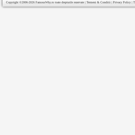
Copyright ©2006-2026
FamousWhy.ro
toate drepturile rezervate |
Termeni & Conditii
|
Privacy Policy
|
T