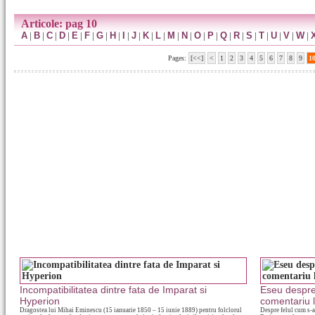
Articole: pag 10
A
|
B
|
C
|
D
|
E
|
F
|
G
|
H
|
I
|
J
|
K
|
L
|
M
|
N
|
O
|
P
|
Q
|
R
|
S
|
T
|
U
|
V
|
W
|
Pages:
[<<]
<
1
2
3
4
5
6
7
8
9
1
Incompatibilitatea dintre fata de Imparat si
Eseu despre
Hyperion
comentariu l
Dragostea lui Mihai Eminescu (15 ianuarie 1850 – 15 iunie 1889) pentru folclorul
Despre felul cum s-a