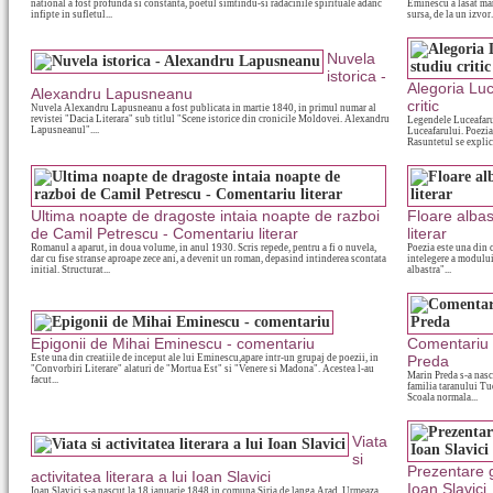
national a fost profunda si constanta, poetul simtindu-si radacinile spirituale adanc
Eminescu a lasat mar
infipte in sufletul...
sursa, de la un izvor.
Nuvela
istorica -
Alegoria Luc
Alexandru Lapusneanu
critic
Nuvela Alexandru Lapusneanu a fost publicata in martie 1840, in primul numar al
revistei "Dacia Literara" sub titlul "Scene istorice din cronicile Moldovei. Alexandru
Legendele Luceafaru
Lapusneanul"....
Luceafarului. Poezia 
Rasuntetul se explica
Ultima noapte de dragoste intaia noapte de razboi
Floare alba
de Camil Petrescu - Comentariu literar
literar
Romanul a aparut, in doua volume, in anul 1930. Scris repede, pentru a fi o nuvela,
Poezia este una din c
dar cu fise stranse aproape zece ani, a devenit un roman, depasind intinderea scontata
intelegere a modului
initial. Structurat...
albastra"...
Epigonii de Mihai Eminescu - comentariu
Comentariu 
Este una din creatiile de inceput ale lui Eminescu,apare intr-un grupaj de poezii, in
Preda
"Convorbiri Literare" alaturi de "Mortua Est" si "Venere si Madona". Acestea l-au
Marin Preda s-a nasc
facut...
familia taranului Tu
Scoala normala...
Viata
si
Prezentare 
activitatea literara a lui Ioan Slavici
Ioan Slavici
Ioan Slavici s-a nascut la 18 ianuarie 1848 in comuna Siria de langa Arad. Urmeaza