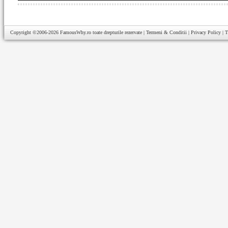
Copyright ©2006-2026
FamousWhy.ro
toate drepturile rezervate |
Termeni & Conditii
|
Privacy Policy
|
T