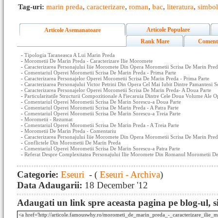
Tag-uri:
marin preda
,
caracterizare
,
roman
,
bac
,
literatura
,
simbo
Articole Populare
Articole Asemanatoare
Rank Mare
Coment
-
Tipologia Taraneasca A Lui Marin Preda
-
Morometii De Marin Preda - Caracterizare Ilie Moromete
-
Caracterizarea Personajului Iiie Moromete Din Opera Morometii Scrisa De Marin Pred
-
Comentariul Operei Morometii Scrisa De Marin Preda - Prima Parte
-
Caracterizarea Personajelor Operei Morometii Scrisa De Marin Preda - Prima Parte
-
Caracterizarea Personajului Victor Petrini Din Opera Cel Mai Iubit Dintre Pamanteni 
-
Caracterizarea Personajelor Operei Morometii Scrisa De Marin Preda- A Doua Parte
-
Particularitatile Structurii Compozitionale A Fiecaruia Dintre Cele Doua Volume Ale 
-
Comentariul Operei Morometii Scrisa De Marin Sorescu-a Doua Parte
-
Comentariul Operei Morometii Scrisa De Marin Preda - A Patra Parte
-
Comentariul Operei Morometii Scrisa De Marin Sorescu-a Treia Parte
-
Morometii - Rezumat
-
Comentariul Operei Morometii Scrisa De Marin Preda - A Treia Parte
-
Morometii De Marin Preda - Comentariu
-
Caracterizarea Personajului Iiie Moromete Din Opera Morometii Scrisa De Marin Preda
-
Conflictele Din Morometii De Marin Preda
-
Comentariul Operei Morometii Scrisa De Marin Sorescu-a Patra Parte
-
Referat Despre Complexitatea Personajului Ilie Moromete Din Romanul Morometii D
Categorie:
Eseuri
- (
Eseuri - Archiva
)
Data Adaugarii:
18 December '12
Adaugati un link spre aceasta pagina pe blog-ul, si