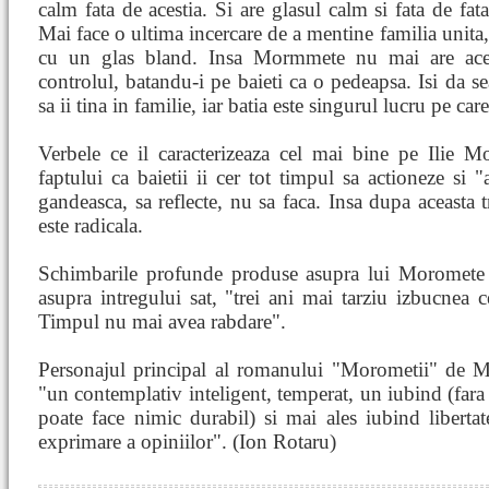
calm fata de acestia. Si are glasul calm si fata de fata
Mai face o ultima incercare de a mentine familia unita, 
cu un glas bland. Insa Mormmete nu mai are aceeas
controlul, batandu-i pe baieti ca o pedeapsa. Isi da
sa ii tina in familie, iar batia este singurul lucru pe car
Verbele ce il caracterizeaza cel mai bine pe Ilie M
faptului ca baietii ii cer tot timpul sa actioneze si 
gandeasca, sa reflecte, nu sa faca. Insa dupa aceasta
este radicala.
Schimbarile profunde produse asupra lui Moromete 
asupra intregului sat, "trei ani mai tarziu izbucnea 
Timpul nu mai avea rabdare".
Personajul principal al romanului "Morometii" de M
"un contemplativ inteligent, temperat, un
iubind
(fara
poate face nimic durabil) si mai ales iubind liberta
exprimare a opiniilor". (Ion Rotaru)