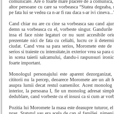
comunicare. Are o foarte mare placere de a comunica, f
altor persoane cu care sa vorbeasca “Statea degeaba, 
pe fata lui se vedea ca n-ar fi rau daca s-ar ivi cineva...
Cand chiar nu are cu cine sa vorbeasca sau cand aju
demn sa vorbeasca cu el, vorbeste singur. Gandurile s
insa el face niste legaturi ce nu sunt accesibile ori
prezentate nici de fata cu celialti, lucru ce ii determ
ciudat. Cand vrea sa para serios, Moromete este de fa
serios si traieste cu intensitate,in exterior vrea sa para
in scena taierii salcamului, dandu-i raspunsuri iron
foarte important.
Monologul personajului este aparent dezorganizat,
cititorii nu la percep, deoarece Moromete are un alt fe
asupra lumii decat restul oamenilor. Acest monolog ar
interior, la persoana I, fie un monolog adresat simp
dedublare, cand vorbeste cu el insusi ca si cum ar vorb
Pozitia lui Moromete la masa este deasupre tuturor, el 
prag. Statutul sau era acela de cap al familiei, nimeni