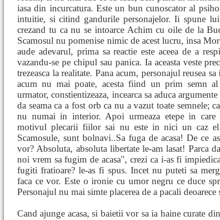
iasa din incurcatura. Este un bun cunoscator al psi
intuitie, si citind gandurile personajelor. Ii spune 
crezand tu ca nu se intoarce Achim cu oile de la Bucu
Scamosul nu pomenise nimic de acest lucru, insa Moro
aude adevarul, prima sa reactie este aceea de a respi
vazandu-se pe chipul sau panica. Ia aceasta veste prec
trezeasca la realitate. Pana acum, personajul reusea sa i
acum nu mai poate, acesta fiind un prim semn al 
urmator, constientizeaza, incearca sa aduca argumente s
da seama ca a fost orb ca nu a vazut toate semnele; can
nu numai in interior. Apoi urmeaza etepe in care 
motivul plecarii fiilor sai nu este in nici un caz el
Scamosule, sunt bolnavi..Sa fuga de acasa! De ce as
vor? Absoluta, absoluta libertate le-am lasat! Parca 
noi vrem sa fugim de acasa", crezi ca i-as fi impiedi
fugiti fratioare? le-as fi spus. Incet nu puteti sa merg
faca ce vor. Este o ironie cu umor negru ce duce spr
Personajul nu mai simte placerea de a pacali deoarece s
Cand ajunge acasa, si baietii vor sa ia haine curate di