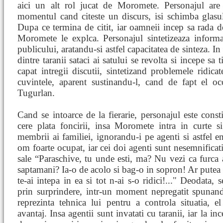
aici un alt rol jucat de Moromete. Personajul are
momentul cand citeste un discurs, isi schimba glasul
Dupa ce termina de citit, iar oamneii incep sa rada d
Moromete le explca. Personajul sintetizeaza informati
publicului, aratandu-si astfel capacitatea de sinteza.
dintre taranii sataci ai satului se revolta si incepe s
capat intregii discutii, sintetizand problemele ridica
cuvintele, aparent sustinandu-l, cand de fapt el o
Tugurlan.
Cand se intoarce de la fierarie, personajul este consti
cere plata foncirii, insa Moromete intra in curte si 
membrii ai familiei, ignorandu-i pe agenti si astfel 
om foarte ocupat, iar cei doi agenti sunt nesemnifica
sale “Paraschive, tu unde esti, ma? Nu vezi ca furca 
saptamani? Ia-o de acolo si bag-o in sopron! Ar putea 
te-ai intepa in ea si tot n-ai s-o ridici!..." Deodata, 
prin surprindere, intr-un moment nepregatit spunand
reprezinta tehnica lui pentru a controla situatia, e
avantaj. Insa agentii sunt invatati cu taranii, iar la i