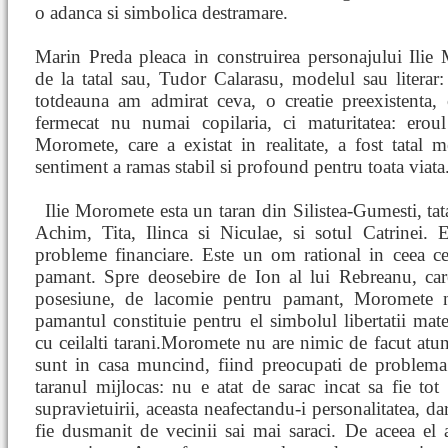
o adanca si simbolica destramare.
Marin Preda pleaca in construirea personajului Ilie
de la tatal sau, Tudor Calarasu, modelul sau literar:
totdeauna am admirat ceva, o creatie preexistenta, 
fermecat nu numai copilaria, ci maturitatea: eroul 
Moromete, care a existat in realitate, a fost tatal 
sentiment a ramas stabil si profound pentru toata viata
Ilie Moromete esta un taran din Silistea-Gumesti, tat
Achim, Tita, Ilinca si Niculae, si sotul Catrinei. E
probleme financiare. Este un om rational in ceea ce 
pamant. Spre deosebire de Ion al lui Rebreanu, car
posesiune, de lacomie pentru pamant, Moromete nu
pamantul constituie pentru el simbolul libertatii mater
cu ceilalti tarani.Moromete nu are nimic de facut atunci
sunt in casa muncind, fiind preocupati de problema s
taranul mijlocas: nu e atat de sarac incat sa fie t
supravietuirii, aceasta neafectandu-i personalitatea, da
fie dusmanit de vecinii sai mai saraci. De aceea el a