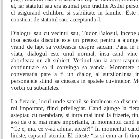
el, iar statutul sau era asumat prin traditie.Astfel perso
el asigurand echilibru si stabilitate in familie. Este i
constient de statutul sau, acceptandu-l.
Dialogul sau cu vecinul sau, Tudor Balosul, incepe cu
insa aceasta discutie este un pretext pentru a ajung
vrand de fapt sa vorbeasca despre salcam. Pana in 
viata, dialogul este unul normal, insa cand vi
abordeaza un alt subiect. Vecinul sau ia acest raspun
contiunuare sa il convinga sa vanda. Moromete ev
conversatia pare a fi un dialog al surzilor.Insa in
personajele stiind sa citeasca in spatele cuvintelor,
vorbii cu subanteles.
La fierarie, locul unde satenii se intalneau sa discut
rol important, fiind privilegiat. Cand ajunge la fierar
asteptau cu nerabdare, si intra mai intai la frizerie, t
a-si da o si mai mare importanta, in momentul cand in
“Ce e, ma, ce v-ati adunat aicea?!" In momentul cand 
liniste, captand atentia. El citeste “ca si cum ar fi ti