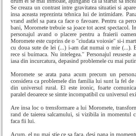
drum ei se mai inmoaie, ajungand ca la sfarsit sa inc
Se creaza un contrast intre gravitatea situatiei si apa
insa aceasta reprezinta tehnica lui de intimidare. Pan
vrand astfel sa para ca face o favoare. Pentru ca per
bani, Moromete trebuie sa joace tot acest spectacol. In
personajul avand o placere pentru a fraierii oamen
Moromete este cuprins de o "ciudata voiosie" si-i martu
cu doua sute de lei (...) i-am dat numai o mie (...). B
rece si buimaca. Nu intelegea." Personajul reuseste ast
iasa din incurcatura, depasind problemele cu mai putin
Moromete se arata pana acum precum un personaj in
considera ca problemele din familia lui sunt la fel de 
din universul rural. El este ironic, foarte comunica
paralel deoarece se simte incompatibil cu universul exi
Are insa loc o trensformare a lui Moromete, transform
rand de taierea salcamului, si vizibila in momentul 
faca fii lui.
Acum, el nu mai stie ce sa faca, desi pana in momentu