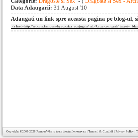
Categorie:
Dragoste si Sex
- (
Dragoste si Sex - Arch
Data Adaugarii:
31 August '10
Adaugati un link spre aceasta pagina pe blog-ul, si
Copyright ©2006-2026
FamousWhy.ro
toate drepturile rezervate |
Termeni & Conditii
|
Privacy Policy
|
T