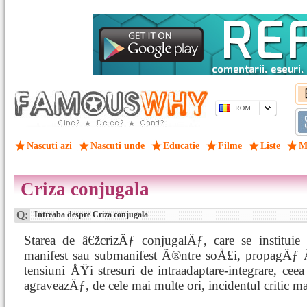
ROM
Nascuti azi
Nascuti unde
Educatie
Filme
Liste
M
Criza conjugala
Q:
Intreaba despre Criza conjugala
Starea de â€žcrizÄƒ conjugalÄƒ, care se instituie 
manifest sau submanifest Ã®ntre soÅ£i, propagÄƒ 
tensiuni ÅŸi stresuri de intraadaptare-integrare, c
agraveazÄƒ, de cele mai multe ori, incidentul critic mar