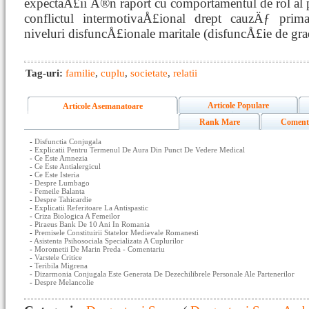
expectaÅ£ii Ã®n raport cu comportamentul de rol al 
conflictul intermotivaÅ£ional drept cauzÄƒ prima
niveluri disfuncÅ£ionale maritale (disfuncÅ£ie de grad
Tag-uri:
familie
,
cuplu
,
societate
,
relatii
Articole Populare
Articole Asemanatoare
Rank Mare
Coment
-
Disfunctia Conjugala
-
Explicatii Pentru Termenul De Aura Din Punct De Vedere Medical
-
Ce Este Amnezia
-
Ce Este Antialergicul
-
Ce Este Isteria
-
Despre Lumbago
-
Femeile Balanta
-
Despre Tahicardie
-
Explicatii Referitoare La Antispastic
-
Criza Biologica A Femeilor
-
Piraeus Bank De 10 Ani In Romania
-
Premisele Constituirii Statelor Medievale Romanesti
-
Asistenta Psihosociala Specializata A Cuplurilor
-
Morometii De Marin Preda - Comentariu
-
Varstele Critice
-
Teribila Migrena
-
Dizarmonia Conjugala Este Generata De Dezechilibrele Personale Ale Partenerilor
-
Despre Melancolie