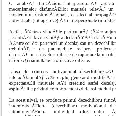
O analizÄƒ funcÅ£ional-interpersonalÄƒ asupra
mecanismelor disfuncÅ£iilor maritale relevÄƒ un 
incidentului disfuncÅ£ional", ca efect al propagÄƒr
individuale (intrapsihice) ÅŸi interpersonale (intradiad
Astfel, Ã®ntr-o situaÅ£ie particularÄƒ (Ã®mpreju
condiÅ£ie favorizantÄƒ a declanÅŸÄƒrii lanÅ
£ulu
Ã®ntre cei doi parteneri un decalaj sau un dezechili
trebuinÅ£ele de parteneritate reciproc proiecta
datoritÄƒ unor niveluri diferite de raportare la un o
raportÄƒri simultane la obiective diferite.
Lipsa de consens motivational dezechilibreazÄ
interacÅ£ionalÄƒ Ã®n cuplu, generand modificÄƒri 
expectanÅ£ii mutuale ÅŸi crescind astfel decala
aspiraÅ£iile privind comportamentxd de rol marital pr
La acest nivel, se produce primul dezechilibru func
intermotivaÅ£ional (dezechilibru motivational di
intramotivaÅ£ional individual (dezechilibru Ã®