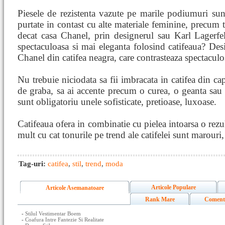
Piesele de rezistenta vazute pe marile podiumuri sunt
purtate in contast cu alte materiale feminine, precum tu
decat casa Chanel, prin designerul sau Karl Lagerfe
spectaculoasa si mai eleganta folosind catifeaua? D
Chanel din catifea neagra, care contrasteaza spectaculo
Nu trebuie niciodata sa fii imbracata in catifea din ca
de graba, sa ai accente precum o curea, o geanta sau o 
sunt obligatoriu unele sofisticate, pretioase, luxoase.
Catifeaua ofera in combinatie cu pielea intoarsa o rezu
mult cu cat tonurile pe trend ale catifelei sunt marouri
Tag-uri:
catifea
,
stil
,
trend
,
moda
Articole Populare
Articole Asemanatoare
Rank Mare
Coment
-
Stilul Vestimentar Boem
-
Coafura Intre Fantezie Si Realitate