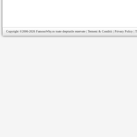
Copyright ©2006-2026
FamousWhy.ro
toate drepturile rezervate |
Termeni & Conditii
|
Privacy Policy
|
T