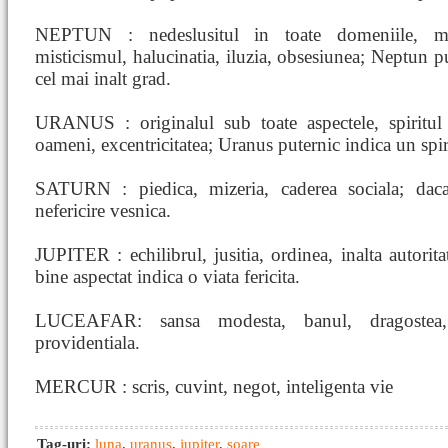
NEPTUN : nedeslusitul in toate domeniile, medi
misticismul, halucinatia, iluzia, obsesiunea; Neptun pu
cel mai inalt grad.
URANUS : originalul sub toate aspectele, spiritul 
oameni, excentricitatea; Uranus puternic indica un spiri
SATURN : piedica, mizeria, caderea sociala; daca
nefericire vesnica.
JUPITER : echilibrul, jusitia, ordinea, inalta autorita
bine aspectat indica o viata fericita.
LUCEAFAR: sansa modesta, banul, dragostea,
providentiala.
MERCUR : scris, cuvint, negot, inteligenta vie
Tag-uri:
luna
,
uranus
,
jupiter
,
soare