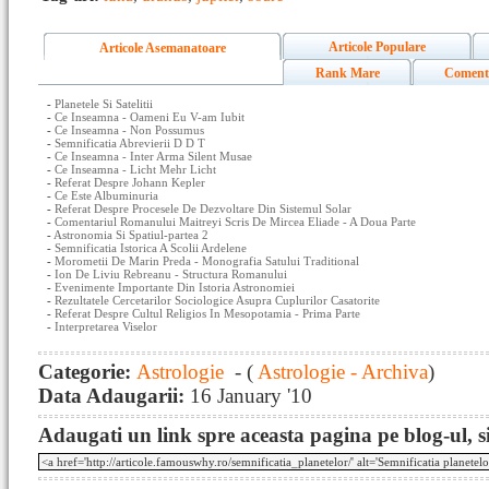
Articole Populare
Articole Asemanatoare
Rank Mare
Coment
-
Planetele Si Satelitii
-
Ce Inseamna - Oameni Eu V-am Iubit
-
Ce Inseamna - Non Possumus
-
Semnificatia Abrevierii D D T
-
Ce Inseamna - Inter Arma Silent Musae
-
Ce Inseamna - Licht Mehr Licht
-
Referat Despre Johann Kepler
-
Ce Este Albuminuria
-
Referat Despre Procesele De Dezvoltare Din Sistemul Solar
-
Comentariul Romanului Maitreyi Scris De Mircea Eliade - A Doua Parte
-
Astronomia Si Spatiul-partea 2
-
Semnificatia Istorica A Scolii Ardelene
-
Morometii De Marin Preda - Monografia Satului Traditional
-
Ion De Liviu Rebreanu - Structura Romanului
-
Evenimente Importante Din Istoria Astronomiei
-
Rezultatele Cercetarilor Sociologice Asupra Cuplurilor Casatorite
-
Referat Despre Cultul Religios In Mesopotamia - Prima Parte
-
Interpretarea Viselor
Categorie:
Astrologie
- (
Astrologie - Archiva
)
Data Adaugarii:
16 January '10
Adaugati un link spre aceasta pagina pe blog-ul, si