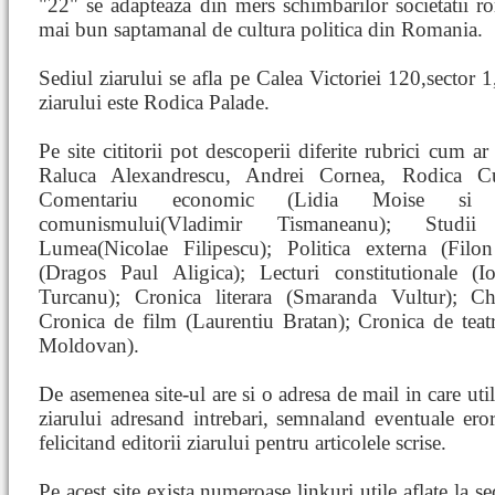
"22" se adapteaza din mers schimbarilor societatii ro
mai bun saptamanal de cultura politica din Romania.
Sediul ziarului se afla pe Calea Victoriei 120,sector 1,
ziarului este Rodica Palade.
Pe site cititorii pot descoperii diferite rubrici cum ar
Raluca Alexandrescu, Andrei Cornea, Rodica Cu
Comentariu economic (Lidia Moise si 
comunismului(Vladimir Tismaneanu); Studii c
Lumea(Nicolae Filipescu); Politica externa (Filo
(Dragos Paul Aligica); Lecturi constitutionale (I
Turcanu); Cronica literara (Smaranda Vultur); Ch
Cronica de film (Laurentiu Bratan); Cronica de teat
Moldovan).
De asemenea site-ul are si o adresa de mail in care uti
ziarului adresand intrebari, semnaland eventuale eror
felicitand editorii ziarului pentru articolele scrise.
Pe acest site exista numeroase linkuri utile aflate la 