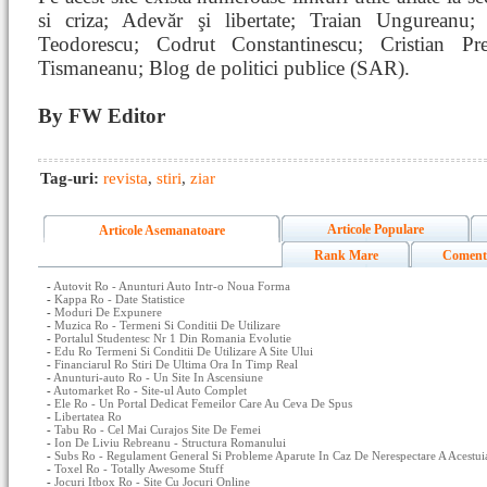
si criza; Adevăr şi libertate; Traian Ungureanu; 
Teodorescu; Codrut Constantinescu; Cristian Pr
Tismaneanu; Blog de politici publice (SAR).
By FW Editor
Tag-uri:
revista
,
stiri
,
ziar
Articole Populare
Articole Asemanatoare
Rank Mare
Coment
-
Autovit Ro - Anunturi Auto Intr-o Noua Forma
-
Kappa Ro - Date Statistice
-
Moduri De Expunere
-
Muzica Ro - Termeni Si Conditii De Utilizare
-
Portalul Studentesc Nr 1 Din Romania Evolutie
-
Edu Ro Termeni Si Conditii De Utilizare A Site Ului
-
Financiarul Ro Stiri De Ultima Ora In Timp Real
-
Anunturi-auto Ro - Un Site In Ascensiune
-
Automarket Ro - Site-ul Auto Complet
-
Ele Ro - Un Portal Dedicat Femeilor Care Au Ceva De Spus
-
Libertatea Ro
-
Tabu Ro - Cel Mai Curajos Site De Femei
-
Ion De Liviu Rebreanu - Structura Romanului
-
Subs Ro - Regulament General Si Probleme Aparute In Caz De Nerespectare A Acestui
-
Toxel Ro - Totally Awesome Stuff
-
Jocuri Itbox Ro - Site Cu Jocuri Online