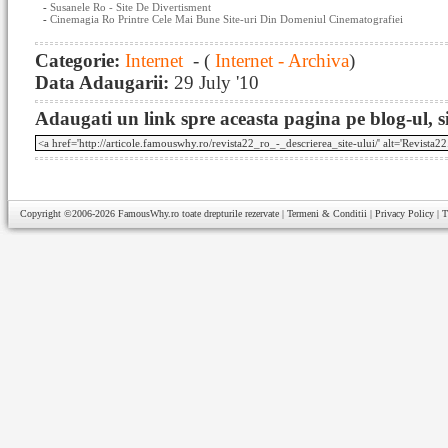
-
Susanele Ro - Site De Divertisment
-
Cinemagia Ro Printre Cele Mai Bune Site-uri Din Domeniul Cinematografiei
Categorie:
Internet
- (
Internet - Archiva
)
Data Adaugarii:
29 July '10
Adaugati un link spre aceasta pagina pe blog-ul, si
Copyright ©2006-2026
FamousWhy.ro
toate drepturile rezervate |
Termeni & Conditii
|
Privacy Policy
|
T