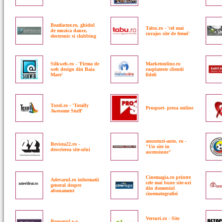
Beatfactor.ro, ghidul
Tabu.ro - 'cel mai
de muzica dance,
curajos site de femei'
electronic si clubbing
Silkweb.ro - 'Firma de
Marketonline.ro
web design din Baia
rasplateste clientii
Mare'
fideli
Toxel.ro - 'Totally
Prosport- presa online
Awesome Stuff'
anunturi-auto. ro -
Revista22.ro -
"Un site in
descrierea site-ului
ascensiune"
Cinemagia.ro printre
Adevarul.ro informatii
cele mai bune site-uri
general despre
din domeniul
abonament
cinematografiei
Versuri.ro - Site
Romanul s-a