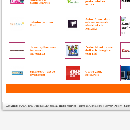
pentru iubitorii de
nascut...barfitor
muzica
Antena 1: una dintre
Industria jocurilor
cele mai contestate
Flash
televiziuni din
Romania
Un concept bun insa
Prichindel.net un site
foarte slab
dedicat in intregime
implementat
celor mici
Susanele.ro - site de
Gsp.ro gazeta
divertisment
sporturilor
Copyright ©2006-2008
FamousWhy.com
all rights reserved |
Terms & Conditions
|
Privacy Policy
|
Subm