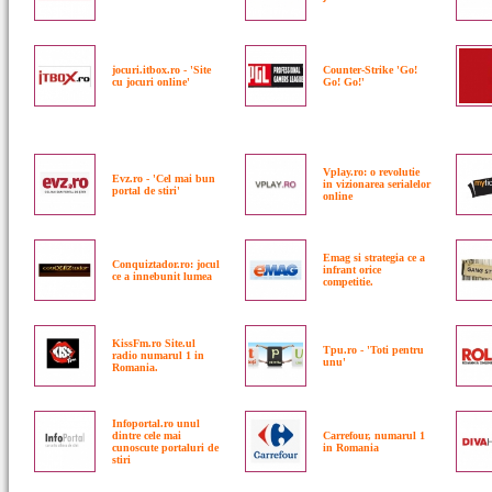
jocuri.itbox.ro - 'Site
Counter-Strike 'Go!
cu jocuri online'
Go! Go!'
Vplay.ro: o revolutie
Evz.ro - 'Cel mai bun
in vizionarea serialelor
portal de stiri'
online
Emag si strategia ce a
Conquiztador.ro: jocul
infrant orice
ce a innebunit lumea
competitie.
KissFm.ro Site.ul
Tpu.ro - 'Toti pentru
radio numarul 1 in
unu'
Romania.
Infoportal.ro unul
dintre cele mai
Carrefour, numarul 1
cunoscute portaluri de
in Romania
stiri