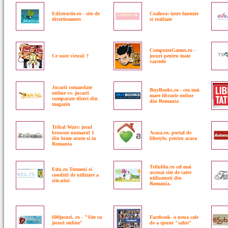
Edistractie.ro - site de
Coafura: intre fantezie
divertismentv
si realitate
ComputerGames.ro -
Ce sunt virusii ?
jocuri pentru toate
varstele
Jucarii comandate
BuyBooks.ro - cea mai
online vs. jucarii
mare librarie online
cumparate direct din
din Romania
magazin
Tribal Wars: jocul
browser numarul 1
Acasa.ro, portal de
din lume acum si in
lifestyle, pentru acasa
Romania
Trilulilu.ro cel mai
Edu.ro Termeni si
accesat site de catre
conditii de utilizare a
utilizatorii din
site.ului
Romania.
600jocuri. ro - "Site cu
Facebook- o noua cale
jocuri online"
de a spune "salut"