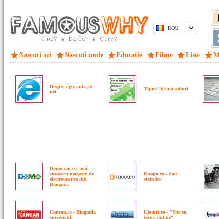
ROM
Nascuti azi
Nascuti unde
Educatie
Filme
Liste
M
Despre siguranta pe
Tipuri licenta softuri
net
Domo sau cel mai
cunoscut magazin de
Kappa.ro - date
electrocasnice din
statistice
Romania
Cancan.ro - Biografia
Ejocuri.ro - "Site cu
succesului
jocuri online"