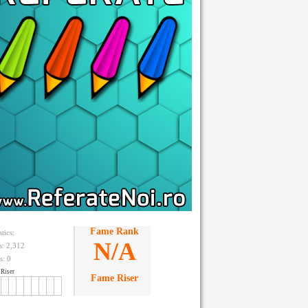
Fame Rank
stics:
N/A
ts: 2,312
s:
0
Riser
Fame Riser