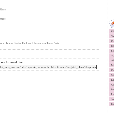
 Merit
ntare
Ed
Sa
Co
cul Ielelor Scrisa De Camil Petrescu-a Treia Parte
Ist
St
Vi
Af
l sau forum-ul Dvs. :
Mu
Ce
Sp
Lu
Ga
In
Lu
Jo
Es