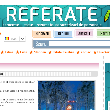
ROM
Filme
Liste
Monden
Citate Celebre
Zodiac
Director
iun
 ca el chiar exista si are chiar
l Polar. Aici el primeste anual
 si le asculta toate dorintele.
sa un Craciun petrecut in mod
banii.