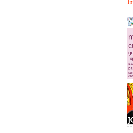
In
m
c
ge
s
sa
pa
sa
ca