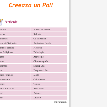
Articole
ucatie
Planuri de Lectie
natate
Referate
mentarii
Ce Inseamna
orie si Civilizatie
Arhitectura Navala
iinta si Tehnica
Filozofie
ata Religioasa
Psihologie
aceri
Astrologie
zica
Cinematografie
lebritati
Sfaturi Utile
ort
Dragoste si Sex
mea Femeilor
Moda
stronomie
Calculatoare
ternet
Turism
mea Barbatilor
Auto Moto
curi
Animale
euri
Diverse
- arhiva turism