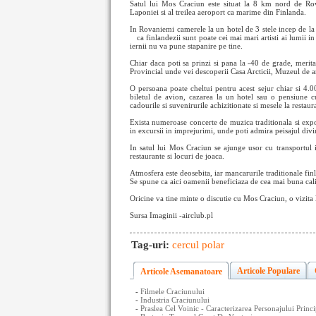
Satul lui Mos Craciun este situat la 8 km nord de Rov
Laponiei si al treilea aeroport ca marime din Finlanda.
In Rovaniemi camerele la un hotel de 3 stele incep de la
ca finlandezii sunt poate cei mai mari artisti ai lumii i
iernii nu va pune stapanire pe tine.
Chiar daca poti sa prinzi si pana la -40 de grade, merita
Provincial unde vei descoperii Casa Arcticii, Muzeul de 
O persoana poate cheltui pentru acest sejur chiar si 4.0
biletul de avion, cazarea la un hotel sau o pensiune c
cadourile si suvenirurile achizitionate si mesele la resta
Exista numeroase concerte de muzica traditionala si expozi
in excursii in imprejurimi, unde poti admira peisajul divi
In satul lui Mos Craciun se ajunge usor cu transportul
restaurante si locuri de joaca.
Atmosfera este deosebita, iar mancarurile traditionale fi
Se spune ca aici oamenii beneficiaza de cea mai buna calitat
Oricine va tine minte o discutie cu Mos Craciun, o vizita l
Sursa Imaginii -airclub.pl
Tag-uri:
cercul polar
Articole Populare
Articole Asemanatoare
-
Filmele Craciunului
-
Industria Craciunului
-
Praslea Cel Voinic - Caracterizarea Personajului Princi