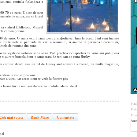
aniemi, capitala finlandeza a
 60-70 de euro. E bine de stiut
n materie
de sauna, asa ca frigul
 sa vizitezi Biblioteca, Muzeul
arta contemporana.
00 de euro. O suma exorbitanta pentru majoritatea. Insa in acesti bani sunt incluse
u multe stele in perioada de varf a sezonului, si anume in perioada Craciunului,
urantele de renume din zona.
tii legate de sarbatorile de iarna. Poti practica aici sporturi de iarna sau poti pleca
n si aurora boreala dintr-o sanie trasa de reni sau de caini Husky.
 in comun. Acolo este un fel de Disneyland construit subteran, cu multe magazine,
nlandeze te vor impresiona.
e a vietii, iar acest lucru se vede la fiecare pas.
a ferma lui de reni sau decorarea bradului alaturi de el.
Stati
Visi
Vote
Cele mai votate
Rank Mare
Comentate
Fame 
pal