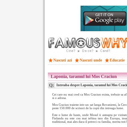
Nascuti azi
Nascuti unde
Educatie
Laponia, taramul lui Mos Craciun
Q:
Intreaba despre Laponia, taramul lui Mos Crac
Cei care nu mai cred ca Mos Craciun exista, trebuie sa afle
si o adresa.
Mos Craciun traieste intr-un sat langa Rovaniemi, la Cercu
peste 150.000 de scrisori de la copii din intreaga lume.
Este o lume de basm, unde Mosul ii asteapta pe vizitatori
Finlanda nu este cea mai ieftina tara din Europa, in
traditional, mai ales daca il petreci cu familia, merita toti 