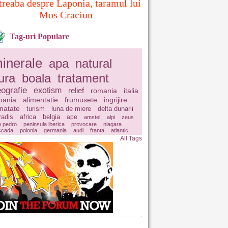
treaba despre Laponia, taramul lui
Mos Craciun
Tag-uri Populare
inerale
apa
natural
ura
boala
tratament
ografie
exotism
relief
romania
italia
pania
alimentatie
frumusete
ingrijire
natate
turism
luna de miere
delta dunarii
radis
africa
belgia
ape
amstel
alpi
zeus
n pedro
peninsula iberica
provocare
niagara
scada
polonia
germania
audi
franta
atlantic
All Tags