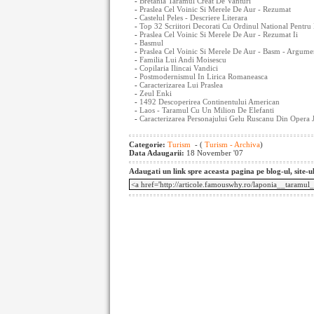
-
Bretania Taramul Creat De Vanturi
-
Praslea Cel Voinic Si Merele De Aur - Rezumat
-
Castelul Peles - Descriere Literara
-
Top 32 Scriitori Decorati Cu Ordinul National Pentru
-
Praslea Cel Voinic Si Merele De Aur - Rezumat Ii
-
Basmul
-
Praslea Cel Voinic Si Merele De Aur - Basm - Argume
-
Familia Lui Andi Moisescu
-
Copilaria Ilincai Vandici
-
Postmodernismul In Lirica Romaneasca
-
Caracterizarea Lui Praslea
-
Zeul Enki
-
1492 Descoperirea Continentului American
-
Laos - Taramul Cu Un Milion De Elefanti
-
Caracterizarea Personajului Gelu Ruscanu Din Opera Jo
Categorie:
Turism
- (
Turism - Archiva
)
Data Adaugarii:
18 November '07
Adaugati un link spre aceasta pagina pe blog-ul, site-u