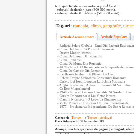
b. Etajul climatic al dealurilor si podiÅŸurilor:
- subetajul dealurilor joase (300-500 metri).
- subetajul dealurilor Ã®nalte (500-800 metri).
Tag-uri:
romania
,
clima
,
geografie
,
turis
Articole Populare
Articole Asemanatoare
-
Radiatia Solara Globala - Unul Din Factorii Raspunz
-
Clima De Dealuri Si Podis Din Romania
-
Despre Mugur Isarescu
-
Clima De Litoral Din Romania
-
Clima Romaniei
-
Clima De Munte Din Romania
-
1878 - Iulie 1 13 Recunoasterea Independentei Roman
-
Clima De Campie Din Romania
-
Explicarea Notiunii De Plaman De Otel
-
Referat Despre Elaborarea Constitutiei Romaniei
-
Cariera Lui Ionut Lupescu La Echipa Nationala
-
Anghel Iordanescu Antrenorul Roman Al Secolului
-
Ce Este Microclimatul
-
1940 - Iunie 28 Cedarea Basarabiei Si Nordului Buco
-
Cariera De Antrenor A Lui Victor Piturca
-
Claudiu Niculescu - O Legenda Dinamovista
-
Victor Piturca - Un Jucator De Talie Internationala
-
1877 - Proclamarea Independentei De Stat A Romanie
Categorie:
Turism
- (
Turism - Archiva
)
Data Adaugarii:
30 November '09
Adaugati un link spre aceasta pagina pe blog-ul, site-u