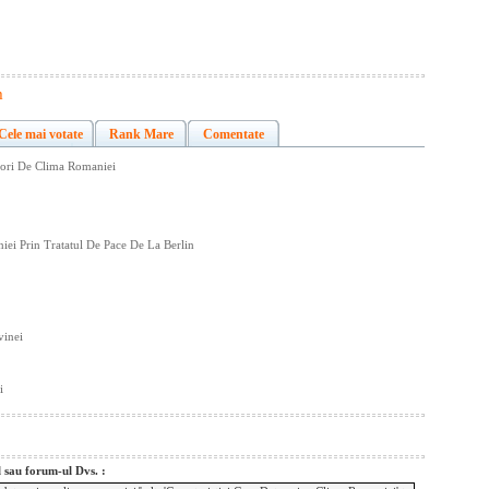
m
Cele mai votate
Rank Mare
Comentate
atori De Clima Romaniei
iei Prin Tratatul De Pace De La Berlin
vinei
i
l sau forum-ul Dvs. :