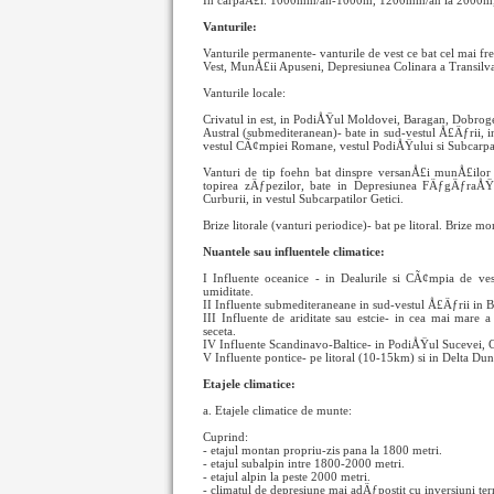
In carpaÅ£i: 1000mm/an-1000m, 1200mm/an la 2000m,
Vanturile:
Vanturile permanente- vanturile de vest ce bat cel mai f
Vest, MunÅ£ii Apuseni, Depresiunea Colinara a Transilva
Vanturile locale:
Crivatul in est, in PodiÅŸul Moldovei, Baragan, Dobroge
Austral (submediteranean)- bate in sud-vestul Å£Äƒrii,
vestul CÃ¢mpiei Romane, vestul PodiÅŸului si Subcarpatil
Vanturi de tip foehn bat dinspre versanÅ£i munÅ£ilor 
topirea zÄƒpezilor, bate in Depresiunea FÄƒgÄƒraÅŸ
Curburii, in vestul Subcarpatilor Getici.
Brize litorale (vanturi periodice)- bat pe litoral. Brize mo
Nuantele sau influentele climatice:
I Influente oceanice - in Dealurile si CÃ¢mpia de ves
umiditate.
II Influente submediteraneane in sud-vestul Å£Äƒrii in Ba
III Influente de ariditate sau estcie- in cea mai ma
seceta.
IV Influente Scandinavo-Baltice- in PodiÅŸul Sucevei, 
V Influente pontice- pe litoral (10-15km) si in Delta Du
Etajele climatice:
a. Etajele climatice de munte:
Cuprind:
- etajul montan propriu-zis pana la 1800 metri.
- etajul subalpin intre 1800-2000 metri.
- etajul alpin la peste 2000 metri.
- climatul de depresiune mai adÄƒpostit cu inversiuni ter