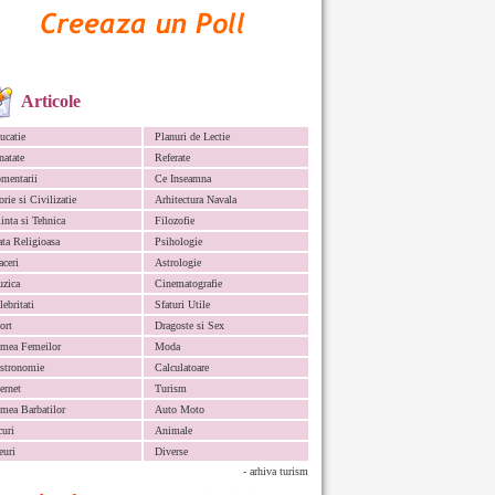
Articole
ucatie
Planuri de Lectie
natate
Referate
mentarii
Ce Inseamna
orie si Civilizatie
Arhitectura Navala
iinta si Tehnica
Filozofie
ata Religioasa
Psihologie
aceri
Astrologie
zica
Cinematografie
lebritati
Sfaturi Utile
ort
Dragoste si Sex
mea Femeilor
Moda
stronomie
Calculatoare
ternet
Turism
mea Barbatilor
Auto Moto
curi
Animale
euri
Diverse
- arhiva turism