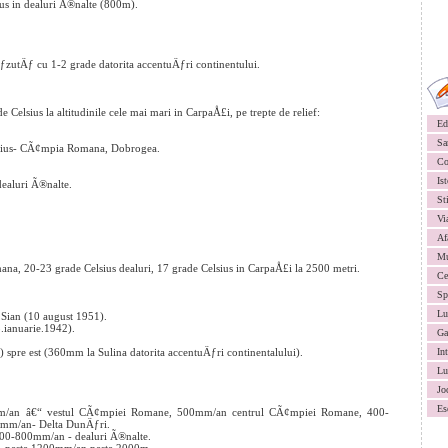
ius in dealuri Ã®nalte (800m).
ÄƒzutÄƒ cu 1-2 grade datorita accentuÄƒri continentului.
 Celsius la altitudinile cele mai mari in CarpaÅ£i, pe trepte de relief:
Ed
Sa
lsius- CÃ¢mpia Romana, Dobrogea.
Co
Ist
dealuri Ã®nalte.
St
Vi
Af
Mu
a, 20-23 grade Celsius dealuri, 17 grade Celsius in CarpaÅ£i la 2500 metri.
Ce
Sp
Lu
Sian (10 august 1951).
.ianuarie.1942).
Ga
 spre est (360mm la Sulina datorita accentuÄƒri continentalului).
In
Lu
Jo
Es
m/an â€“ vestul CÃ¢mpiei Romane, 500mm/an centrul CÃ¢mpiei Romane, 400-
0mm/an- Delta DunÄƒri.
700-800mm/an - dealuri Ã®nalte.