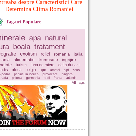
ntreaba despre Caracteristici Care
Determina Clima Romaniei
Tag-uri Populare
inerale
apa
natural
ura
boala
tratament
ografie
exotism
relief
romania
italia
pania
alimentatie
frumusete
ingrijire
natate
turism
luna de miere
delta dunarii
radis
africa
belgia
ape
amstel
alpi
zeus
n pedro
peninsula iberica
provocare
niagara
scada
polonia
germania
audi
franta
atlantic
All Tags