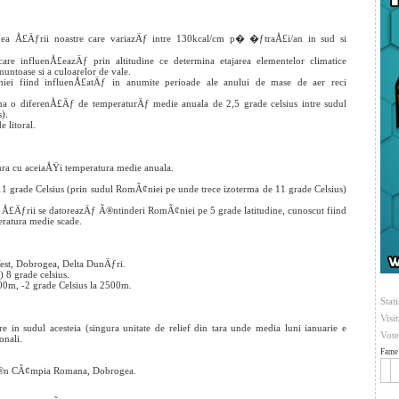
udinea Å£Äƒrii noastre care variazÄƒ intre 130kcal/cm p�
�ƒtraÅ£i/an in sud si
care influenÅ£eazÄƒ prin altitudine ce determina etajarea elementelor climatice
muntoase si a culoarelor de vale.
niei fiind influenÅ£atÄƒ in anumite perioade ale anului de mase de aer reci
ina o diferenÅ£Äƒ de temperaturÄƒ medie anuala de 2,5 grade celsius intre sudul
).
 litoral.
ura cu aceiaÅŸi temperatura medie anuala.
 grade Celsius (prin sudul RomÃ¢niei pe unde trece izoterma de 11 grade Celsius)
ul Å£Äƒrii se datoreazÄƒ Ã®ntinderi RomÃ¢niei pe 5 grade latitudine, cunoscut fiind
ratura medie scade.
st, Dobrogea, Delta DunÄƒri.
 8 grade celsius.
00m, -2 grade Celsius la 2500m.
Stati
Visi
re in sudul acesteia (singura unitate de relief din tara unde media luni ianuarie e
Vote
onali.
Fame 
s Ã®n CÃ¢mpia Romana, Dobrogea.