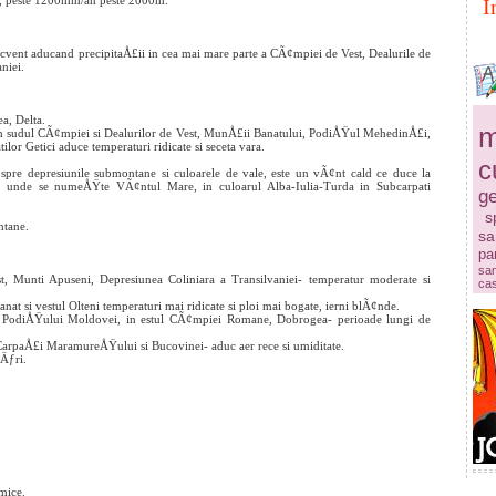
 peste 1200mm/an peste 2000m.
I
recvent aducand precipitaÅ£ii in cea mai mare parte a CÃ¢mpiei de Vest, Dealurile de
niei.
a, Delta.
m
 in sudul CÃ¢mpiei si Dealurilor de Vest, MunÅ£ii Banatului, PodiÅŸul MehedinÅ£i,
or Getici aduce temperaturi ridicate si seceta vara.
c
spre depresiunile submontane si culoarele de vale, este un vÃ¢nt cald ce duce la
 unde se numeÅŸte VÃ¢ntul Mare, in culoarul Alba-Iulia-Turda in Subcarpati
ge
s
ntane.
sa
pa
sa
t, Munti Apuseni, Depresiunea Coliniara a Transilvaniei- temperatur moderate si
ca
nat si vestul Olteni temperaturi mai ridicate si ploi mai bogate, ierni blÃ¢nde.
re a PodiÅŸului Moldovei, in estul CÃ¢mpiei Romane, Dobrogea- perioade lungi de
CarpaÅ£i MaramureÅŸului si Bucovinei- aduc aer rece si umiditate.
nÄƒri.
mice.