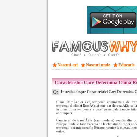
Nascuti azi
Nascuti unde
Educatie
Caracteristici Care Determina Clima R
Q:
Intreaba despre Caracteristici Care Determina 
Clima RomÃ¢niei este temperat continentala de tran
temperat al climei RomÃ¢niei este dat de poziÅ£ia sa l
in plina zona temperata a carei principala caracteristic
anotimpuri.
Caracterul de tranziÅ£ie (sau moderat) rezulta din po
Europei unde se face trecerea de la climatul Europei unde 
temperat- oceanic specific Europei vestice la climatul te
estice.