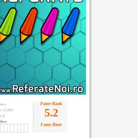
Fame Rank
stics:
5.2
ts: 11,093
s:
6
Riser
Fame Riser