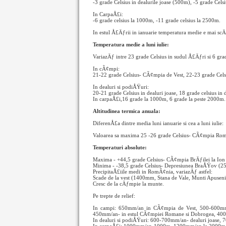
-3 grade Celsius in dealurile joase (500m), -5 grade Cels
In CarpaÅ£i:
-6 grade celsius la 1000m, -11 grade celsius la 2500m.
In estul Å£Äƒrii in ianuarie temperatura medie e mai sc
Temperatura medie a luni iulie:
VariazÄƒ intre 23 grade Celsius in sudul Å£Äƒri si 6 grade
In cÃ¢mpi:
21-22 grade Celsius- CÃ¢mpia de Vest, 22-23 grade Ce
In dealuri si podiÅŸuri:
20-21 grade Celsius in dealuri joase, 18 grade celsius in 
In carpaÅ£i,16 grade la 1000m, 6 grade la peste 2000m.
Altitudinea termica anuala:
DiferenÅ£a dintre media luni ianuarie si cea a luni iulie:
Valoarea sa maxima 25 -26 grade Celsius- CÃ¢mpia Roman
Temperaturi absolute:
Maxima - +44,5 grade Celsius- CÃ¢mpia BrÄƒilei la Ion 
Minima - -38,5 grade Celsius- Depresiunea BraÅŸov (25
PrecipitaÅ£iile medi in RomÃ¢nia, variazÄƒ astfel:
Scade de la vest (1400mm, Stana de Vale, Munti Apuseni)
Cresc de la cÄƒmpie la munte.
Pe trepte de relief:
In campi: 650mm/an in CÃ¢mpia de Vest, 500-600m
450mm/an- in estul CÃ¢mpiei Romane si Dobrogea, 40
In dealuri si podiÅŸuri: 600-700mm/an- dealuri joase, 