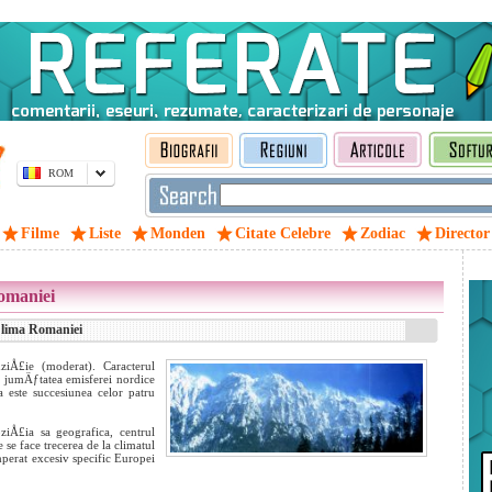
ROM
Filme
Liste
Monden
Citate Celebre
Zodiac
Director
omaniei
Clima Romaniei
ziÅ£ie (moderat). Caracterul
a jumÄƒtatea emisferei nordice
a este succesiunea celor patru
ziÅ£ia sa geografica, centrul
se face trecerea de la climatul
mperat excesiv specific Europei