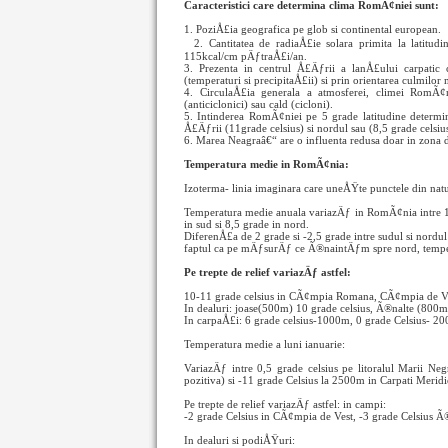
Caracteristici care determina clima RomÃ¢niei sunt:
1. PoziÅ£ia geografica pe glob si continental european.
2. Cantitatea de radiaÅ£ie solara primita la latit
115kcal/cm pÄƒtraÅ£i/an.
3. Prezenta in centrul Å£Äƒrii a lanÅ£ului carpatic 
(temperaturi si precipitaÅ£ii) si prin orientarea culmilor 
4. CirculaÅ£ia generala a atmosferei, climei RomÃ¢
(anticiclonici) sau cald (cicloni).
5. Intinderea RomÃ¢niei pe 5 grade latitudine determ
Å£Äƒrii (11grade celsius) si nordul sau (8,5 grade celsius
6. Marea Neagraâ€“ are o influenta redusa doar in zona de
Temperatura medie in RomÃ¢nia:
Izoterma- linia imaginara care uneÅŸte punctele din nat
Temperatura medie anuala variazÄƒ in RomÃ¢nia intre 11
in sud si 8,5 grade in nord.
DiferenÅ£a de 2 grade si -2,5 grade intre sudul si nord
faptul ca pe mÄƒsurÄƒ ce Ã®naintÄƒm spre nord, tempe
Pe trepte de relief variazÄƒ astfel:
10-11 grade celsius in CÃ¢mpia Romana, CÃ¢mpia de Ve
In dealuri: joase(500m) 10 grade celsius, Ã®nalte (800m)
In carpaÅ£i: 6 grade celsius-1000m, 0 grade Celsius- 20
Temperatura medie a luni ianuarie:
VariazÄƒ intre 0,5 grade celsius pe litoralul Marii Neg
pozitiva) si -11 grade Celsius la 2500m in Carpati Meridi
Pe trepte de relief variazÄƒ astfel: in campi:
-2 grade Celsius in CÃ¢mpia de Vest, -3 grade Celsiu
In dealuri si podiÅŸuri: