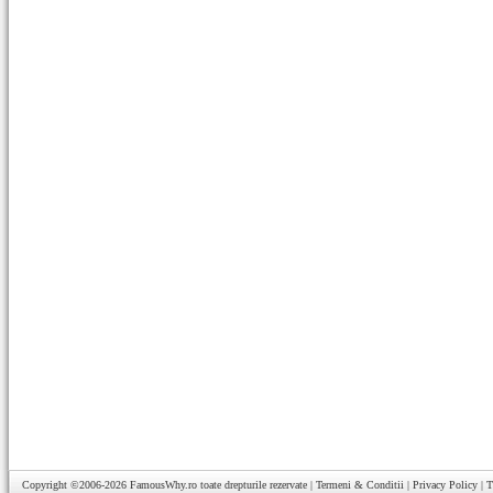
Copyright ©2006-2026
FamousWhy.ro
toate drepturile rezervate |
Termeni & Conditii
|
Privacy Policy
|
T