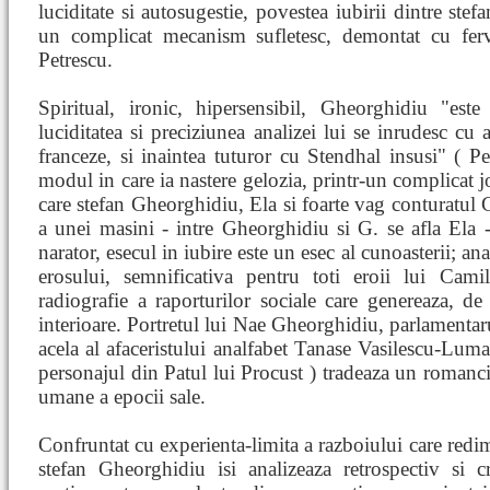
luciditate si autosugestie, povestea iubirii dintre ste
un complicat mecanism sufletesc, demontat cu ferv
Petrescu.
Spiritual, ironic, hipersensibil, Gheorghidiu "est
luciditatea si preciziunea analizei lui se inrudesc cu a
franceze, si inaintea tuturor cu Stendhal insusi" ( P
modul in care ia nastere gelozia, printr-un complicat jo
care stefan Gheorghidiu, Ela si foarte vag conturatul G
a unei masini - intre Gheorghidiu si G. se afla Ela 
narator, esecul in iubire este un esec al cunoasterii; a
erosului, semnificativa pentru toti eroii lui Cam
radiografie a raporturilor sociale care genereaza, de
interioare. Portretul lui Nae Gheorghidiu, parlamentarul
acela al afaceristului analfabet Tanase Vasilescu-Luman
personajul din Patul lui Procust ) tradeaza un romancie
umane a epocii sale.
Confruntat cu experienta-limita a razboiului care redi
stefan Gheorghidiu isi analizeaza retrospectiv si c