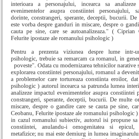
interioara a personajului, incearca sa analizeze
evenimentelor asupra constiintei personajului, s
dorinte, constrangeri, sperante, deceptii, bucurii. De
este vorba despre ganduri in miscare, despre o gandi
cauta pe sine, care se autoanalizeaza." ( Ciprian
Felurite ipostaze ale romanului psihologic )
Pentru a prezenta viziunea despre lume intr-
psihologic, trebuie sa remarcam ca romanul, in genera
poveste". Odata cu modernizarea tehnicilor narative s
explorarea constiintei personajului, romanul a devenit 
a problemelor care tortureaza constiinta eroilor, da
psihologic ) autorul incearca sa patrunda lumea interi
analizeze impactul evenimentelor asupra constiintei p
constrangeri, sperante, deceptii, bucurii. De multe o
miscare, despre o gandire care se cauta pe sine, car
Ceobanu, Felurite ipostaze ale romanului psihologic )
in cazul romanului subiectiv, autorul isi propune sa
constiintei, anulandu-i omogenitatea si epicul,
metafizice; nu mai este demiurg in lumea imaginarului,