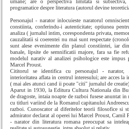
umane; are o perspectiva limitata si subiectiva,
programatice despre literatura (autorul devine teoretici
Personajul - narator inlocuieste naratorul omniscie
constiinta, conferindu-i autenticitate; optiunea pent
analiza ( jurnalul intim, corespondenta privata, memorii
cauzalitatii si coerentei nu mai sunt respectate (cronol
sunt alese evenimente din planul constiintei, iar din
banale, lipsite de semnificatii majore, fara sa fie refu
modelul narativ al analizei psihologice este impus
Marcel Proust.
Cititorul se identifica cu personajul - narator, 
interioritatea aflata in centrul interesului; are acces la
( mai ales atunci cand ii poate "citi" jurnalul de creatie)
Aparut in 1930, la Editura Cultura Nationala din Bu
de dragoste, intaia noapte de razboi fusese anuntat in 
cu titluri variind de la Romanul capitanului Andreescu
razboi. Cunoscator al diferitelor teorii filosofice si s
admirator declarat al operei lui Marcel Proust, Camil 
- narator din literatura romana preocupat sa intelea
realitate si autosugestie, intre absolut si relativ.