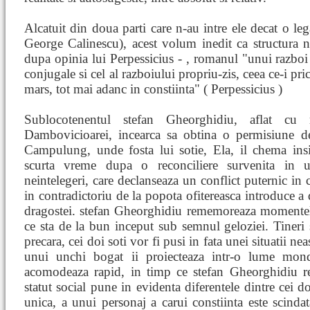
Alcatuit din doua parti care n-au intre ele decat o leg
George Calinescu), acest volum inedit ca structura na
dupa opinia lui Perpessicius - , romanul "unui razboi p
conjugale si cel al razboiului propriu-zis, ceea ce-i pr
mars, tot mai adanc in constiinta" ( Perpessicius )
Sublocotenentul stefan Gheorghidiu, aflat cu
Dambovicioarei, incearca sa obtina o permisiune d
Campulung, unde fosta lui sotie, Ela, il chema insi
scurta vreme dupa o reconciliere survenita in 
neintelegeri, care declanseaza un conflict puternic in 
in contradictoriu de la popota ofitereasca introduce 
dragostei. stefan Gheorghidiu rememoreaza momentele
ce sta de la bun inceput sub semnul geloziei. Tineri s
precara, cei doi soti vor fi pusi in fata unei situatii ne
unui unchi bogat ii proiecteaza intr-o lume mond
acomodeaza rapid, in timp ce stefan Gheorghidiu re
statut social pune in evidenta diferentele dintre cei do
unica, a unui personaj a carui constiinta este scindata