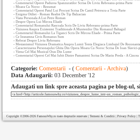
-
Comentariul Operei Padurea Spanzuratilor Scrisa De Liviu Rebreanu-prima Parte
-
Moara Cu Noroc - Rezumat
-
Comentariul Operei Patul Lui Procust Scrisa De Camil Petrescu-a Treia Parte
-
Enigma Otiliei - Roman Realist De Tip Balzacian
-
Viata Personala A Lui Petre Roman
-
Despre Opera Lui Mircea Eliade
-
Comentariul Romanului Rascoala Scris De Liviu Rebreanu-prima Parte
-
Viziunea Asupra Existentei Traditionale A Muntenilor Din Romanul Baltagul
-
Comentariul Romanului La Tiganci Scris De Mircea Eliade - Prima Parte
-
Ce Inseamna Civis Romanus Sum
-
Referat Despre Liviu Rebreanu
-
Mesianismul Viziunea Dramatica Asupra Lumii Tenta Elegiaca Limbajul De Rezonanta 
-
Caracterizarea Personajului Ghita Din Opera Moara Cu Noroc Scrisa De Ioan Slavici-
-
Viena Cel Mai Muzical Oras Din Lume
-
Comentariul Operei Cel Mai Iubit Dintre Pamanteni Scrisa De Marin Preda - A Cincea 
Categorie:
Comentarii
- (
Comentarii - Archiva
)
Data Adaugarii:
03 December '12
Adaugati un link spre aceasta pagina pe blog-ul, si
Copyright ©2006-2026
FamousWhy.ro
toate drepturile rezervate |
Termeni & Conditii
|
Privacy Policy
|
T