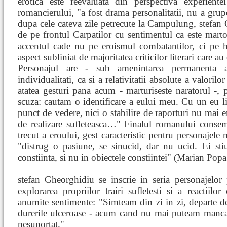
erotica este reevaluata din perspectiva experiente
romancierului, "a fost drama personalitatii, nu a grup
dupa cele cateva zile petrecute la Campulung, stefan 
de pe frontul Carpatilor cu sentimentul ca este mart
accentul cade nu pe eroismul combatantilor, ci pe hao
aspect subliniat de majoritatea criticilor literari care a
Personajul are - sub amenintarea permanenta a 
individualitati, ca si a relativitatii absolute a valor
atatea gesturi pana acum - marturiseste naratorul -
scuza: cautam o identificare a eului meu. Cu un eu lim
punct de vedere, nici o stabilire de raporturi nu mai er
de realizare sufleteasca…" Finalul romanului consem
trecut a eroului, gest caracteristic pentru personajele
"distrug o pasiune, se sinucid, dar nu ucid. Ei sti
constiinta, si nu in obiectele constiintei" (Marian Popa
stefan Gheorghidiu se inscrie in seria personajelor
explorarea propriilor trairi sufletesti si a reactiil
anumite sentimente: "Simteam din zi in zi, departe d
durerile ulceroase - acum cand nu mai puteam manca
nesuportat."