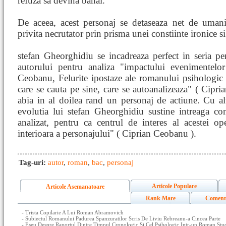
refuza sa devina banal.
De aceea, acest personaj se detaseaza net de umanit
privita necrutator prin prisma unei constiinte ironice si
stefan Gheorghidiu se incadreaza perfect in seria per
autorului pentru analiza "impactului evenimentelor
Ceobanu, Felurite ipostaze ale romanului psihologic )
care se cauta pe sine, care se autoanalizeaza" ( Cipr
abia in al doilea rand un personaj de actiune. Cu al
evolutia lui stefan Gheorghidiu sustine intreaga co
analizat, pentru ca centrul de interes al acestei o
interioara a personajului" ( Ciprian Ceobanu ).
Tag-uri:
autor
,
roman
,
bac
,
personaj
Articole Populare
Articole Asemanatoare
Rank Mare
Coment
-
Trista Copilarie A Lui Roman Abramovich
-
Subiectul Romanului Padurea Spanzuratilor Scris De Liviu Rebreanu-a Cincea Parte
-
Eseu Despre Raportul Dintre Timpul Cronologic Si Cel Psihologic Intr-un Roman Stud