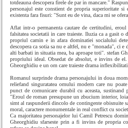
totdeauna descopera firele de par in mancare." Raspun
personajul este constient de propria superioritate si 
existenta fara fisuri: "Sunt eu de vina, daca mi se ofer
Aflat intr-o permanenta cautare de certitudini, erou
falsitatea societatii in care traieste. Iluzia ca a gasit o
propriul camin e in afara dominatiei socialului det
descopera ca sotia sa nu e altfel, nu e "monada", ci e 
alti barbati in situatia mea, ba aproape toti". stefan G
propriului ideal. Obsedat de absolut, e invins de el.
Gheorghidiu e un om care traieste drama inflexibilitatii
Romanul surprinde drama personajului in doua momen
reliefand singuratatea omului modern care nu poate
punct de comunicare durabil cu aceasta, sustinand p
"Eroul de roman presupune un zbucium interior, loia
simt al raspunderii dincolo de contingente obisnuite sa
moral, caractere monumentale in real conflict cu societ
Ca majoritatea personajelor lui Camil Petrescu domina
Gheorghidiu sfarseste prin a fi invins de propria co