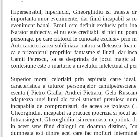
Hipersensibil, hiperlucid, Gheorghidiu isi traieste d
importanta unor evenimente, dar fiind incapabil sa re
eveniment banal. Eroul este definit exclusiv prin inte
Narator subiectiv, el nu este creditabil si nici nu poate
personaje, pe care cititorul le cunoaste exclusiv prin ma
Autocaracterizarea subliniaza natura sufleteasca foarte
ca e prizonierul propriilor fantasme si iluzii, dar inca
Camil Petrescu, sa se desprinda de jocul magic al 
confesiune este o marturie a nivelului intelectual al pe
Superior moral celorlalti prin aspiratia catre ideal
caracteristica a tuturor personajelor camilpetrescien
esenta ( Pietro Gralla, Andrei Pietraru, Gelu Rusca
adapteaza unei lumi ale carei structuri pretuiesc num
incapabila de compromisuri, de aceea se izoleaza ( 
Gheorghidiu, incapabil sa practice ipocrizia si jocul acc
Intransingent, Gheorghidiu isi recunoaste neputinta de
in acest sens fiind dialogul cu doamna distinsa, "c
dumneata esti dintre acei care fac mofturi interminab